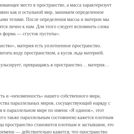
нимающее место в пространстве, а масса характеризует
равно как и остальной мир, занимаем определенное
дыми телами. После определения массы и материи мы
тся лично к нам. Для этого следует вспомнить слова
и форма — сгусток пустоты».
анство», материя есть уплотненное пространство.
тать воду пространством, а кусок льда материей.
пульсирует, превращаясь в пространство… материя…
ь и «неизменность» нашего собственного мира,
ства параллельных миров, сосуществующий наряду с
я в параллельном мире по имени «Я одинок», этот
его также параллельным состоянием) кажется плотным
гда пространство становится плотным и застывшим, это
ремени — действительно кажется, что пространство