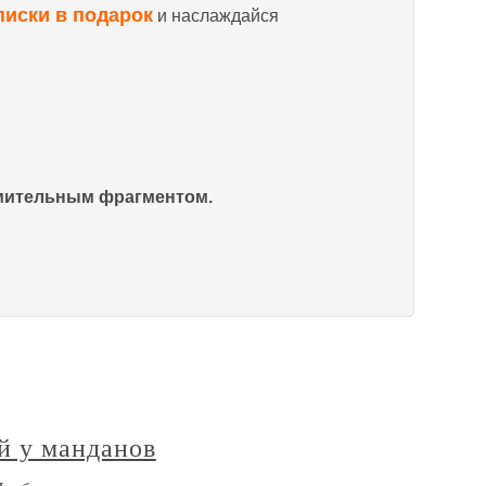
писки в подарок
и наслаждайся
омительным фрагментом.
й у манданов