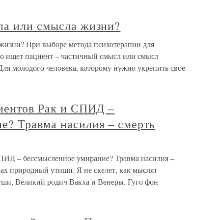
ла или смысла жизни?
жизни? При выборе метода психотерапии для
что ищет пациент – частичный смысл или смысл
Для молодого человека, которому нужно укрепить свое
циентов Рак и СПИД –
е? Травма насилия – смерть
СПИД – бессмысленное умирание? Травма насилия –
рах природный утиши. Я не скелет, как мыслят
уши, Великий родич Вакха и Венеры. Гуго фон