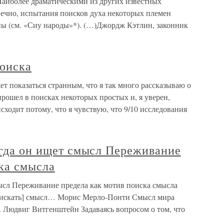
аиболее драматическими из других известных
нечно, испытания поисков духа некоторых племен
аны (см. «Сиу народы»*). (…)Джордж Кэтлин, законник
поиска
т показаться странным, что я так много рассказываю о
рошел в поисках некоторых простых и, я уверен,
ходит потому, что я чувствую, что 9/10 исследования
огда он ищет смысл Переживание
ка смысла
мысл Переживание предела как мотив поиска смысла
 [искать] смысл… Морис Мерло-Понти Смысл мира
. Людвиг Витгенштейн Задаваясь вопросом о том, что