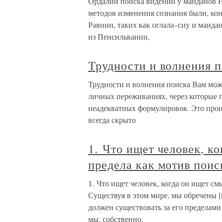
Ордалии поиска видений у манданов Н
методов изменения сознания были, ко
Равнин, таких как оглала–сиу и манд
из Пенсильвании,
Трудности и волнения 
Трудности и волнения поиска Вам може
личных переживаниях, через которые п
неадекватных формулировок. Это проис
всегда скрыто
1. Что ищет человек, к
предела как мотив поис
1. Что ищет человек, когда он ищет с
Существуя в этом мире, мы обречены
должен существовать за его пределами
мы, собственно,