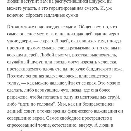
людей наступит вам на распустившийся шнурок, вы
можете упасть, а это гарантированная смерть. И, уж
конечно, сбросьте заплечные сумки.
В толпу тоже надо входить с умом. Общеизвестно, что
самое опасное место в толпе, покидающей здание через
узкие двери, — с краю. Людей, оказавшихся там, иногда
просто в прямом смысле слова размазывают по стенам и
косякам дверей. Любой выступ, розетка, выключатель,
случайный шуруп или гвоздь могут изрезать человека,
протаскиваемого вдоль стены, не хуже бандитского ножа.
Поэтому основная задача человека, вливающегося в
толпу, — как можно дальше уйти от ее края. Это можно
сделать, либо вернувшись чуть назад, где она более
разрежена, чтобы попасть в одну из центральных струй,
либо “идти по головам”. Увы, как ни безнравственен
данный совет, с точки зрения физического выживания он
совершенно верен. Самое свободное пространство в
спрессованной толпе, естественно, вверху. А люди в