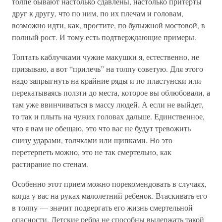
толпе бывают настолько сдавлены, настолько притерты
друг к другу, что по ним, по их плечам и головам,
возможно идти, как, простите, по булыжной мостовой, в
полный рост. И тому есть подтверждающие примеры.
Топтать каблучками чужие макушки я, естественно, не
призываю, а вот “прилечь” на толпу советую. Для этого
надо запрыгнуть на крайние ряды и по-пластунски или
перекатываясь ползти до места, которое вы облюбовали, а
там уже ввинчиваться в массу людей. А если не выйдет,
то так и плыть на чужих головах дальше. Единственное,
что я вам не обещаю, это что вас не будут тревожить
снизу ударами, толчками или щипками. Но это
перетерпеть можно, это не так смертельно, как
растирание по стенам.
Особенно этот прием можно порекомендовать в случаях,
когда у вас на руках малолетний ребенок. Втаскивать его
в толпу — значит подвергать его жизнь смертельной
опасности. Детские ребра не способны выдержать такой