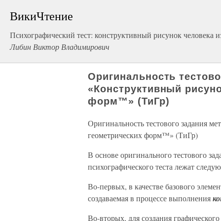
ВикиЧтение
Психографический тест: конструктивный рисунок человека и
Либин Виктор Владимирович
Оригинальность тестово
«Конструктивный рисуно
форм™» (ТиГр)
Оригинальность тестового задания ме
геометрических форм™» (ТиГр)
В основе оригинального тестового за
психографического теста лежат след
Во-первых, в качестве базового элемен
создаваемая в процессе выполнения
ко
Во-вторых, для создания графическог