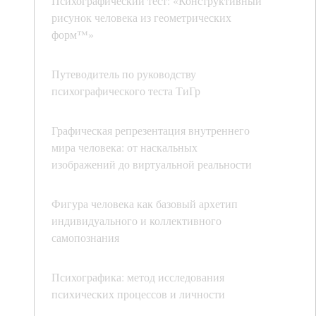
Психографический тест: «Конструктивный
рисунок человека из геометрических
форм™»
Путеводитель по руководству
психографического теста ТиГр
Графическая репрезентация внутреннего
мира человека: от наскальных
изображений до виртуальной реальности
Фигура человека как базовый архетип
индивидуального и коллективного
самопознания
Психографика: метод исследования
психических процессов и личности