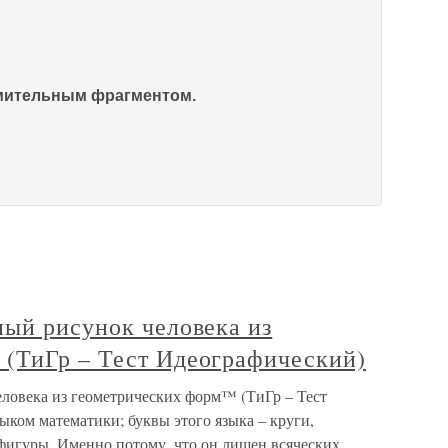
омительным фрагментом.
ный рисунок человека из
(ТиГр – Тест Идеографический)
ловека из геометрических форм™ (ТиГр – Тест
ком математики; буквы этого языка – круги,
фигуры. Именно потому, что он лишен всяческих