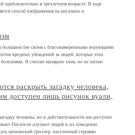
й приблизительно в трехлетнем возрасте. В ходе
яется способ изображения на рисунках и
изм
в большинстве своем с благонамеренными верующими
против вредных убеждений за людей, которые этих
 болезнями. Я считаю малярию злом, но не питаю
тся раскрыть загадку человека,
им доступен лишь рисунок вуали,
агадку человека, но в действительности им доступен
ывает Писатели изучают людей и их поведение.
сать шпионский триллер, населенный героями