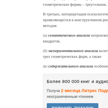
геометрические формы – треугольник, 
В-третьих, интерпретация психологич
проявляющегося в конструктивном рису
методов:
(а)
семантического анализа
непроизво
квадратов,
(б)
экспериментального анализа
колич
трех геометрических форм, а также
(в)
содержательного анализа
особенно
Более 800 000 книг и аудио
2 месяца Литрес Под
Получи
неограниченным чтением