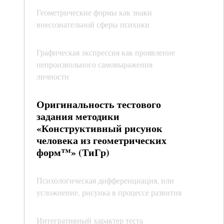
Геометрические формы как знаки
внесознательной сферы психики
Графическая экспрессия как проявление
непроизвольного самовыражения
личности
Оригинальность тестового
задания методики
«Конструктивный рисунок
человека из геометрических
форм™» (ТиГр)
Психологическая дифференциация, или
усложнение, рисунка в процессе развития
Интегративный характер теста