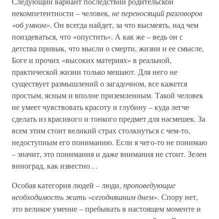
Следующий вариант последствий родительской
некомпетентности – человек,
не переносящий разговоров
«об умном»
. Он всегда найдет, за что высмеять, над чем
поиздеваться, что «опустить». А как же – ведь он с
детства привык, что мысли о смерти, жизни и ее смысле,
Боге и прочих «высоких материях» в реальной,
практической жизни только мешают. Для него не
существует размышлений о загадочном, все кажется
простым, ясным и вполне приземленным. Такой человек
не умеет чувствовать красоту и глубину – куда легче
сделать из красивого и тонкого предмет для насмешек. За
всем этим стоит великий страх столкнуться с чем-то,
недоступным его пониманию. Если я чего-то не понимаю
– значит, это понимания и даже внимания не стоит. Зелен
виноград, как известно…
Особая категория людей – люди,
проповедующие
необходимость жить «сегодняшним днем»
. Спору нет,
это великое умение – пребывать в настоящем моменте и