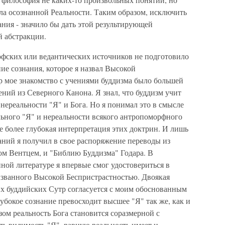
ла осознанной Реальности. Таким образом, исключить
ния - значило бы дать этой результирующей
й абстракции.
фских или ведантических источников не подготовило
ие сознания, которое я назвал Высокой
р мое знакомство с учениями буддизма было большей
ний из Северного Канона. Я знал, что буддизм учит
- нереальности "Я" и Бога. Но я понимал это в смысле
ьного "Я" и нереальности всякого антропоморфного
ще более глубокая интерпретация этих доктрин. И лишь
аний я получил в свое распоряжение переводы из
ом Вентцем, и "Библию Буддизма" Годара. В
ной литературе я впервые смог удостовериться в
званного Высокой Беспристрастностью. Двоякая
х буддийских Сутр согласуется с моим обоснованным
бокое сознание превосходит высшее "Я" так же, как и
ом реальность Бога становится соразмерной с
сть видимость "Я", равную реальность имеет и