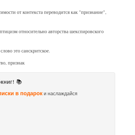
висимости от контекста переводится как "признание",
ептицизм относительно авторства шекспировского
о слово это санскритское.
ство, признак
книг! 📚
писки в подарок
и наслаждайся