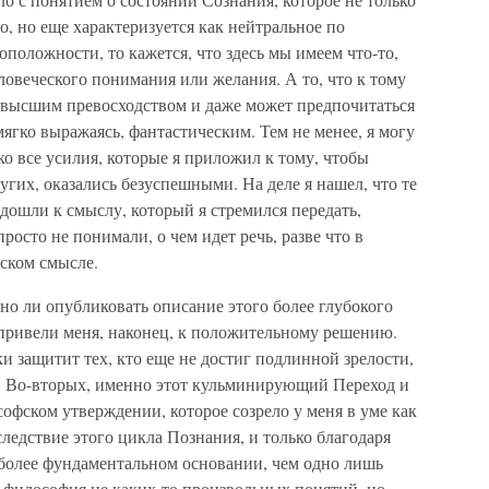
о, но еще характеризуется как нейтральное по
положности, то кажется, что здесь мы имеем что-то,
овеческого понимания или желания. А то, что к тому
я высшим превосходством и даже может предпочитаться
мягко выражаясь, фантастическим. Тем не менее, я могу
ако все усилия, которые я приложил к тому, чтобы
угих, оказались безуспешными. На деле я нашел, что те
дошли к смыслу, который я стремился передать,
росто не понимали, о чем идет речь, разве что в
ском смысле.
но ли опубликовать описание этого более глубокого
 привели меня, наконец, к положительному решению.
 защитит тех, кто еще не достиг подлинной зрелости,
. Во-вторых, именно этот кульминирующий Переход и
офском утверждении, которое созрело у меня в уме как
следствие этого цикла Познания, и только благодаря
 более фундаментальном основании, чем одно лишь
о философия не каких-то произвольных понятий, но