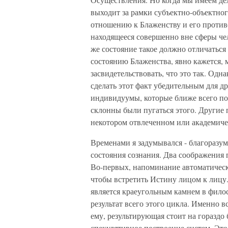
выходит за рамки субъектно-объектног
отношению к Блаженству и его противо
находящееся совершенно вне сферы чел
же состояние такое должно отличатьс
состоянию Блаженства, явно кажется, 
засвидетельствовать, что это так. Одн
сделать этот факт убедительным для др
индивидуумы, которые ближе всего по
склонны были пугаться этого. Другие п
некотором отвлеченном или академиче
Временами я задумывался - благоразум
состояния сознания. Два соображения
Во-первых, напоминание автоматически
чтобы встретить Истину лицом к лицу
является краеугольным камнем в филос
результат всего этого цикла. Именно в
ему, результирующая стоит на гораздо
спекулятивное построение систем. Эт