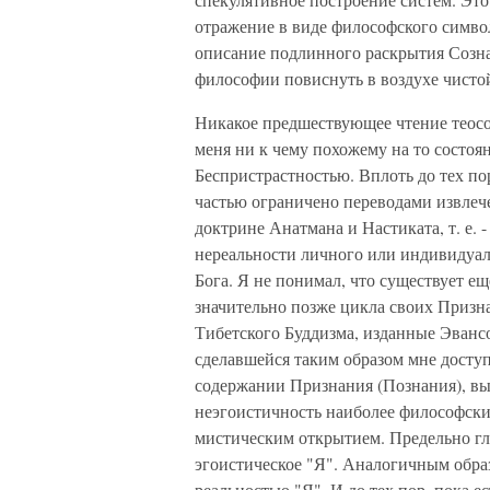
отражение в виде философского симво
описание подлинного раскрытия Созна
философии повиснуть в воздухе чисто
Никакое предшествующее чтение теосо
меня ни к чему похожему на то состоян
Беспристрастностью. Вплоть до тех по
частью ограничено переводами извлече
доктрине Анатмана и Настиката, т. е. 
нереальности личного или индивидуал
Бога. Я не понимал, что существует е
значительно позже цикла своих Призн
Тибетского Буддизма, изданные Эванс
сделавшейся таким образом мне доступ
содержании Признания (Познания), вы
неэгоистичность наиболее философски
мистическим открытием. Предельно глу
эгоистическое "Я". Аналогичным образ
реальностью "Я". И до тех пор, пока е