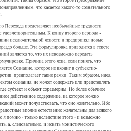
онаправленным, что касается какого-то сознательного
.
о Перехода представляет необычайные трудности.
не удовлетворительным. К концу второго периода -
стоянии исключительной ясности и предпринял новые
ораздо больше. Эта формулировка приводится в тексте.
ний является то, что их невозможно передать
мулировке. Причина этого ясна, если понять, что
яется Сознание, которое не входит в субъектно-
ротив, предполагает такие рамки. Таким образом, идея,
ъектом сознания, не может содержать или представлять
где субъект и объект соразмерны. Но более обычное
енное действенное содержание, на которое можно
 всякий может почувствовать, что оно желательно. Ибо
радостные вполне естественно желательны для всякого
ко я помню - только вследствие этого - и возможно
ть, а, следовательно, и искать монистического
о с понятием о состоянии Сознания, которое не только