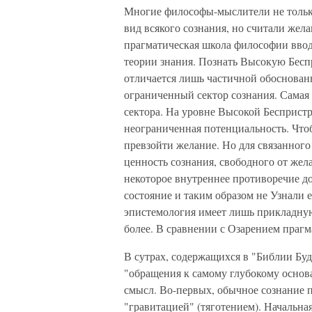
Многие философы-мыслители не тольк
вид всякого сознания, но считали жел
прагматическая школа философии ввод
теории знания. Познать Высокую Беспри
отличается лишь частичной обоснован
ограниченный сектор сознания. Самая 
сектора. На уровне Высокой Беспристр
неограниченная потенциальность. Что
превзойти желание. Но для связанног
ценность сознания, свободного от жел
некоторое внутреннее противоречие до
состояние и таким образом не Узнали 
эпистемология имеет лишь прикладную 
более. В сравнении с Озарением праг
В сутрах, содержащихся в "Библии Бу
"обращения к самому глубокому основа
смысл. Во-первых, обычное сознание п
"гравитацией" (тяготением). Начальная