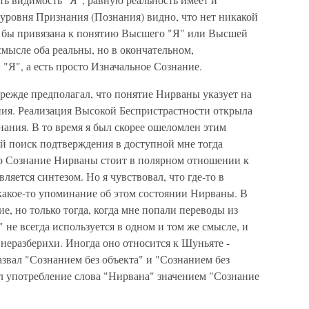
 уровня Признания (Познания) видно, что нет никакой
а бы привязана к понятию Высшего "Я" или Высшей
мысле оба реальны, но в окончательном,
 "Я", а есть просто Изначальное Сознание.
режде предполагал, что понятие Нирваны указует на
ия. Реализация Высокой Беспристрастности открыла
ания. В то время я был скорее ошеломлен этим
й поиск подтверждения в доступной мне тогда
что Сознание Нирваны стоит в полярном отношении к
ляется синтезом. Но я чувствовал, что где-то в
какое-то упоминание об этом состоянии Нирваны. В
е, но только тогда, когда мне попали переводы из
 не всегда используется в одном и том же смысле, и
 неразберихи. Иногда оно относится к Шуньяте -
азвал "Сознанием без объекта" и "Сознанием без
ил употребление слова "Нирвана" значением "Сознание