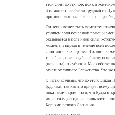
этой силы до тех пор, пока, в конечном
Это момент, особенно трудный на Пути
противоположная сила еще не преобла
Он легко может стать моментом отчаян
усилием воли без всякой помощи эмоц
оказывается в поле иной силы, котору
момента и впредь в течение всей посл
спонтанно, как и ранее. Это явно како
то "обращение к глубочайшему основа
(поворота) от субъекта. Мое собственн
отказе от личного Блаженства. Что же к
Считаю удачным, что до этого цикла 1
буддизма, так как это придает всему 
показывает, кроме того, что Будда отк
имеет силу для одного лишь восточног
Корнями всякого Сознания.
19 января 1939 года