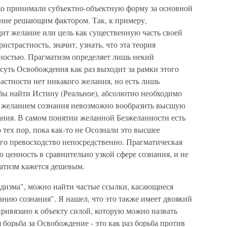
о принимали субъектно-объектную форму за основной
ание решающим фактором. Так, к примеру,
ит желание или цель как существенную часть своей
страстность, значит, узнать, что эта теория
ностью. Прагматизм определяет лишь некий
суть Освобождения как раз выходит за рамки этого
астности нет никакого желания, но есть лишь
бы найти Истину (Реальное), абсолютно необходимо
о желанием сознания невозможно вообразить высшую
ания. В самом понятии желанной Безжеланности есть
 тех пор, пока как-то не Осознали это высшее
его превосходство непосредственно. Прагматическая
ценность в сравнительно узкой сфере сознания, и не
матизм кажется дешевым.
ддизма", можно найти частые ссылки, касающиеся
нию сознания". Я нашел, что это также имеет двоякий
ривязано к объекту силой, которую можно назвать
 борьба за Освобождение - это как раз борьба против