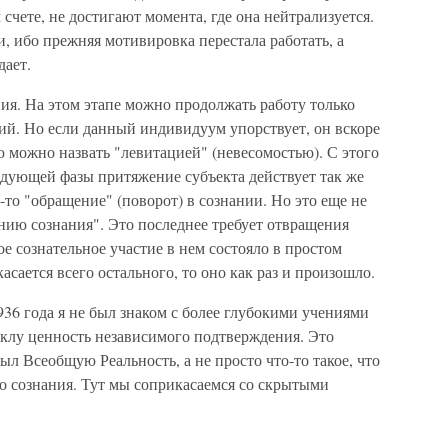
 счете, не достигают момента, где она нейтрализуется.
, ибо прежняя мотивировка перестала работать, а
дает.
ия. На этом этапе можно продолжать работу только
ий. Но если данный индивидуум упорствует, он вскоре
ю можно назвать "левитацией" (невесомостью). С этого
едующей фазы притяжение субъекта действует так же
е-то "обращение" (поворот) в сознании. Но это еще не
нию сознания". Это последнее требует отвращения
ое сознательное участие в нем состояло в простом
асается всего остального, то оно как раз и произошло.
936 года я не был знаком с более глубокими учениями
циклу ценность независимого подтверждения. Это
рыл Всеобщую Реальность, а не просто что-то такое, что
о сознания. Тут мы соприкасаемся со скрытыми