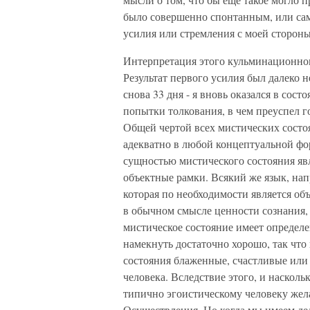
было совершенно спонтанным, или сам
усилия или стремления с моей стороны
Интерпретация этого кульминационног
Результат первого усилия был далеко 
снова 33 дня - я вновь оказался в со
попытки толкования, в чем преуспел г
Общей чертой всех мистических состоя
адекватно в любой концептуальной фор
сущностью мистического состояния явл
объектные рамки. Всякий же язык, нап
которая по необходимости является об
в обычном смысле ценности сознания, 
мистическое состояние имеет определ
намекнуть достаточно хорошо, так что
состояния блаженные, счастливые или 
человека. Вследствие этого, и насколь
типично эгоистическому человеку жела
Осуществления. Но когда мы имеем дел