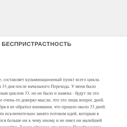
Я БЕСПРИСТРАСТНОСТЬ
е, составляет кульминационный пункт всего цикла.
 33 дня после начального Перехода. У меня было
ым циклом 33, но не было и намека - будут ли это
е очень-то доверял мысли, что это лишь вопрос дней.
ября я не обратил внимания, что прошло около 33 дней.
ти исключительно занято потоком идей, которым я
лся больше ни к чему иному и не имел ни малейшей
произойти. Таким образом, это второе Преображение