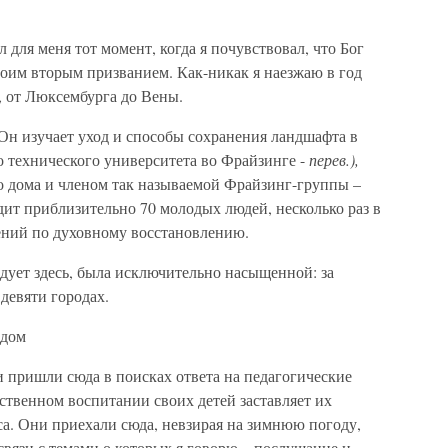
для меня тот момент, когда я почувствовал, что Бог
моим вторым призванием. Как-никак я наезжаю в год
, от Люксембурга до Вены.
 Он изучает уход и способы сохранения ландшафта в
технического университета во Фрайзинге -
перев
.),
о дома и членом так называемой Фрайзинг-группы –
ит приблизительно 70 молодых людей, несколько раз в
ений по духовному восстановлению.
едует здесь, была исключительно насыщенной: за
девяти городах.
рдом
и пришли сюда в поисках ответа на педагогические
ственном воспитании своих детей заставляет их
са. Они приехали сюда, невзирая на зимнюю погоду,
связи с темами о которых я говорю – послушание и