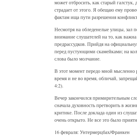
может отбросить, как старый галстук, 
страдает от этого. Я обещаю ему пров
фактам ища пути разрешения конфликта
Несмотря на обледенелые улицы, зал п
внимание слушателей на то, как важн
предрассудков. Прийдя на официальную
перед пустующими скамейками; на кол
слова было молчание.
В этот момент передо мной мысленно 
время и не во время, обличай, запрещ
4:2).
Вечер закончился примирительным сло
сначала духовность претворить в жизнь
критике. После доклада один из слуша
очень открыто. Не все это было приятн
16 февраля: Унтермерцбах/Франкен