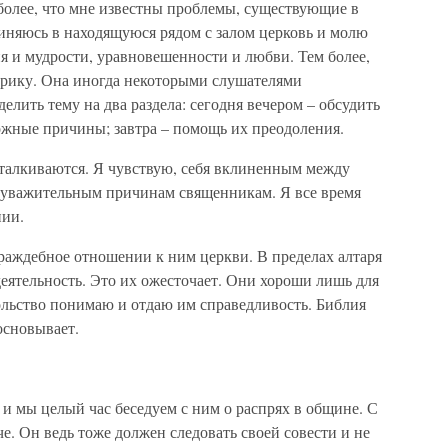
более, что мне известны проблемы, существующие в
единяюсь в находящуюся рядом с залом церковь и молю
я и мудрости, уравновешенности и любви. Тем более,
рику. Она иногда некоторыми слушателями
елить тему на два раздела: сегодня вечером – обсудить
жные причины; завтра – помощь их преодоления.
талкиваются. Я чувствую, себя вклиненным между
уважительным причинам священникам. Я все время
нии.
аждебное отношении к ним церкви. В пределах алтаря
деятельность. Это их ожесточает. Они хороши лишь для
ольство понимаю и отдаю им справедливость. Библия
основывает.
и мы целый час беседуем с ним о распрях в общине. С
че. Он ведь тоже должен следовать своей совести и не