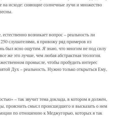
же на исходе: сияющие солнечные лучи и множество
весны.
, естественно возникает вопрос – реальность ли
 250 слушателями, я привожу ряд примеров из
ень был ясно ощутим.
Я
знаю, что многим не под силу
все же это лучше, чем любая абстрактная теология.
Божественном промысле, чтобы пробудить интерес
вятой Дух – реальность. Нужно только открыться Ему,
тью» – так звучит тема доклада, в котором я должен,
цы, прояснить смысл происшедшего и высказать о нем
эмоции по отношению к Меджугорью, которых я так