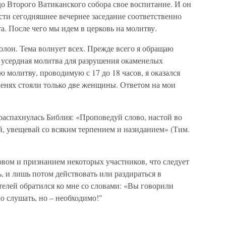
до Второго Ватиканского собора свое воспитание. И он
ести сегодняшнее вечернее заседание соответственно
. После чего мы идем в церковь на молитву.
олон. Тема волнует всех. Прежде всего я обращаю
а усердная молитва для разрушения окаменелых
 молитву, проводимую с 17 до 18 часов, я оказался
енях стояли только две женщины. Ответом на мои
распахнулась Библия: «Проповедуй слово, настой во
ай, увещевай со всяким терпением и назиданием» (Тим.
вом и признанием некоторых участников, что следует
, и лишь потом действовать или раздираться в
телей обратился ко мне со словами: «Вы говорили
о слушать, но – необходимо!"