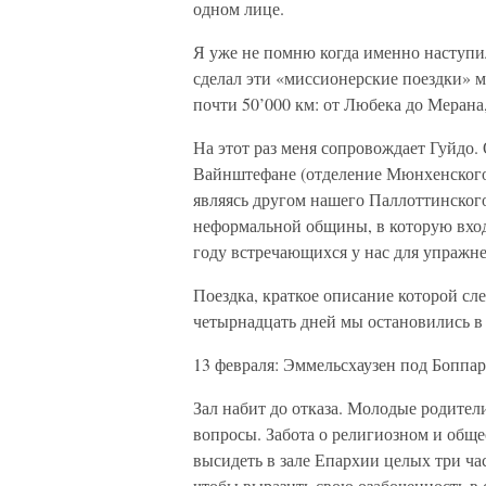
одном лице.
Я уже не помню когда именно наступил 
сделал эти «миссионерские поездки» 
почти 50’000 км: от Любека до Мерана
На этот раз меня сопровождает Гуйдо.
Вайнштефане (отделение Мюнхенского 
являясь другом нашего Паллоттинског
неформальной общины, в которую вход
году встречающихся у нас для упражн
Поездка, краткое описание которой сл
четырнадцать дней мы остановились в 
13 февраля: Эммельсхаузен под Боппа
Зал набит до отказа. Молодые родител
вопросы. Забота о религиозном и обще
высидеть в зале Епархии целых три ча
чтобы выразить свою озабоченность в 