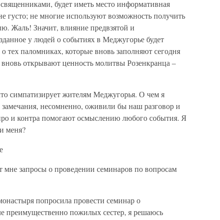
и священниками, будет иметь место информативная
 не густо; не многие используют возможность получить
. Жаль! Значит, влияние предвзятой и
данное у людей о событиях в Меджугорье будет
з о тех паломниках, которые вновь заполняют сегодня
 вновь открывают ценность молитвы Розенкранца –
 кто симпатизирует жителям Меджугорья. О чем я
 замечания, несомненно, оживили бы наш разговор и
про и контра помогают осмыслению любого события. Я
и меня?
е
 мне запросы о проведении семинаров по вопросам
 монастыря попросила провести семинар о
ле преимущественно пожилых сестер, я решаюсь