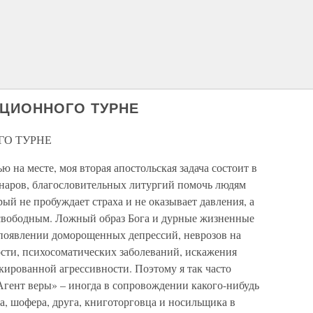
ЦИОННОГО ТУРНЕ
ГО ТУРНЕ
ю на месте, моя вторая апостольская задача состоит в
инаров, благословительных литургий помочь людям
орый не пробуждает страха и не оказывает давления, а
 свободным. Ложный образ Бога и дурные жизненные
оявлении доморощенных депрессий, неврозов на
ности, психосоматических заболеваний, искажения
кированной агрессивности. Поэтому я так часто
Агент веры» – иногда в сопровождении какого-нибудь
а, шофера, друга, книготорговца и носильщика в