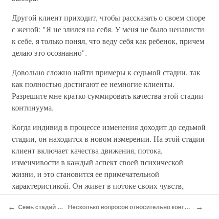
Другой клиент приходит, чтобы рассказать о своем споре
с женой: "Я не злился на себя. У меня не было ненависти
к себе, я только понял, что веду себя как ребенок, причем
делаю это осознанно".
Довольно сложно найти примеры к седьмой стадии, так
как полностью достигают ее немногие клиенты.
Разрешите мне кратко суммировать качества этой стадии
континуума.
Когда индивид в процессе изменения доходит до седьмой
стадии, он находится в новом измерении. На этой стадии
клиент включает качества движения, потока,
изменчивости в каждый аспект своей психической
жизни, и это становится ее примечательной
характеристикой. Он живет в потоке своих чувств,
сознавая и принимая их, а также веря в них. У него
←
→
Семь стадий процесса
Несколько вопросов относительно континуума этого процесса
постоянно изменяются способы истолкования опыта,