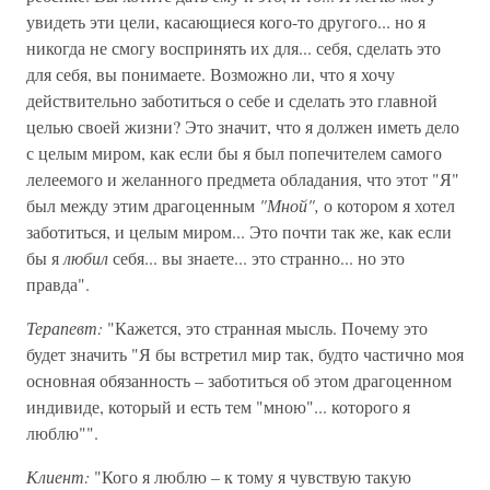
увидеть эти цели, касающиеся кого-то другого... но я
никогда не смогу воспринять их для... себя, сделать это
для себя, вы понимаете. Возможно ли, что я хочу
действительно заботиться о себе и сделать это главной
целью своей жизни? Это значит, что я должен иметь дело
с целым миром, как если бы я был попечителем самого
лелеемого и желанного предмета обладания, что этот "Я"
был между этим драгоценным
"Мной",
о котором я хотел
заботиться, и целым миром... Это почти так же, как если
бы я
любил
себя... вы знаете... это странно... но это
правда".
Терапевт:
"Кажется, это странная мысль. Почему это
будет значить "Я бы встретил мир так, будто частично моя
основная обязанность – заботиться об этом драгоценном
индивиде, который и есть тем "мною"... которого я
люблю"".
Клиент:
"Кого я люблю – к тому я чувствую такую