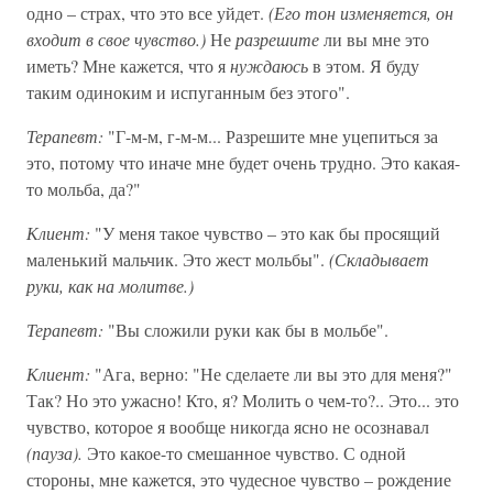
одно – страх, что это все уйдет.
(Его тон изменяется, он
входит в свое чувство.)
Не
разрешите
ли вы мне это
иметь? Мне кажется, что я
нуждаюсь
в этом. Я буду
таким одиноким и испуганным без этого".
Терапевт:
"Г-м-м, г-м-м... Разрешите мне уцепиться за
это, потому что иначе мне будет очень трудно. Это какая-
то мольба, да?"
Клиент:
"У меня такое чувство – это как бы просящий
маленький мальчик. Это жест мольбы".
(Складывает
руки, как на молитве.)
Терапевт:
"Вы сложили руки как бы в мольбе".
Клиент:
"Ага, верно: "Не сделаете ли вы это для меня?"
Так? Но это ужасно! Кто, я? Молить о чем-то?.. Это... это
чувство, которое я вообще никогда ясно не осознавал
(пауза).
Это какое-то смешанное чувство. С одной
стороны, мне кажется, это чудесное чувство – рождение