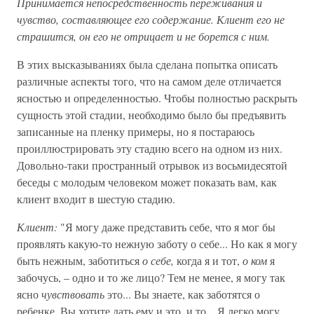
Принимается непосредственность переживания и
чувство, составляющее его содержание. Клиент его не
страшится, он его не отрицает и не борется с ним.
В этих высказываниях была сделана попытка описать
различные аспекты того, что на самом деле отличается
ясностью и определенностью. Чтобы полностью раскрыть
сущность этой стадии, необходимо было бы предъявить
записанные на пленку примеры, но я постараюсь
проиллюстрировать эту стадию всего на одном из них.
Довольно-таки пространный отрывок из восьмидесятой
беседы с молодым человеком может показать вам, как
клиент входит в шестую стадию.
Клиент:
"Я могу даже представить себе, что я мог бы
проявлять какую-то нежную заботу о себе... Но как я могу
быть нежным, заботиться
о себе,
когда я и тот,
о ком
я
забочусь, – одно и то же лицо? Тем не менее, я могу так
ясно
чувствовать
это... Вы знаете, как заботятся о
ребенке. Вы хотите дать ему и это, и то... Я легко могу