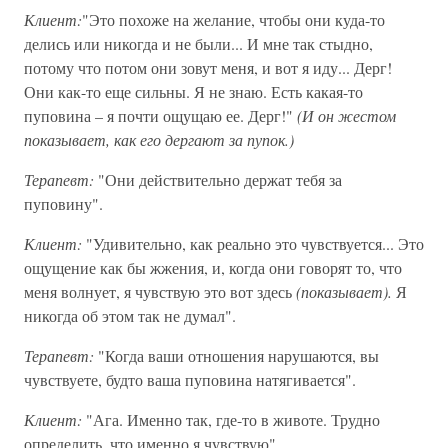
Клиент:
"Это похоже на желание, чтобы они куда-то
делись или никогда и не были... И мне так стыдно,
потому что потом они зовут меня, и вот я иду... Дерг!
Они как-то еще сильны. Я не знаю. Есть какая-то
пуповина – я почти ощущаю ее. Дерг!"
(И он жестом
показывает, как его дергают за пупок.)
Терапевт:
"Они действительно держат тебя за
пуповину".
Клиент:
"Удивительно, как реально это чувствуется... Это
ощущение как бы жжения, и, когда они говорят то, что
меня волнует, я чувствую это вот здесь
(показывает).
Я
никогда об этом так не думал".
Терапевт:
"Когда ваши отношения нарушаются, вы
чувствуете, будто ваша пуповина натягивается".
Клиент:
"Ага. Именно так, где-то в животе. Трудно
определить, что именно я чувствую".