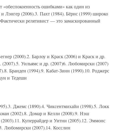
ают «обеспокоенность ошибками» как один из
 Лэнгер (2006).3. Пахт (1984). Бёрнс (1999) широко
 Фактически релятивист — это замаскированный
егнер (2000).2. Барлоу и Краск (2006) и Краск и др.
р. (2007).5. Уильямс и др. (2007)6. Любомирски (2007)
7).8. Бранден (1994).9. Кабат-Зинн (1990).10. Роджерс
лхун и Тедеши
995).3. Джемс (1890).4. Чиксентмихайи (1998).5. Локк
акман (2002).8. Домар и Келли (2008).9. Нэш
 (2003).11. Куперрайдер и Уитни (2005).12. Эммонс
3. Любомирски (2007).14. Косслин