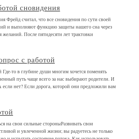
ботой сновидения
ия Фрейд считал, что все сновидения по сути своей
ний и выполняют функцию защиты нашего сна через
 желаний. После пятидесяти лет трактовки
опрос с работой
 Где-то в глубине души многим хочется поменять
зненный путь чаще всего за нас выбирают родители. И
А если нет? Если дорога, которой они предложили вам
отой
ься на свои сильные стороныРазвивать свои
стливой и увлеченной жизни; вы радуетесь не только
но и испытать состояние потока. Как использовать