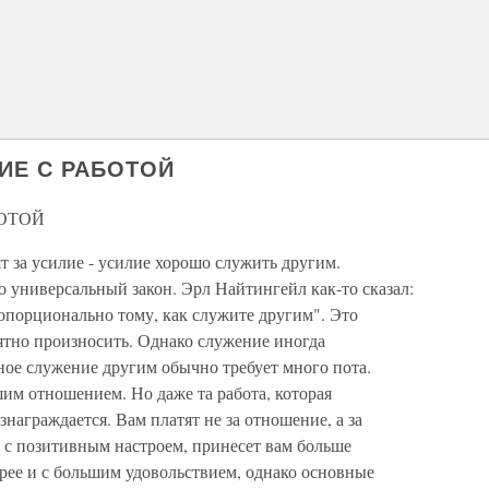
ИЕ С РАБОТОЙ
ОТОЙ
ят за усилие - усилие хорошо служить другим.
о универсальный закон. Эрл Найтингейл как-то сказал:
порционально тому, как служите другим". Это
ятно произносить. Однако служение иногда
ное служение другим обычно требует много пота.
им отношением. Но даже та работа, которая
награждается. Вам платят не за отношение, а за
 с позитивным настроем, принесет вам больше
рее и с большим удовольствием, однако основные