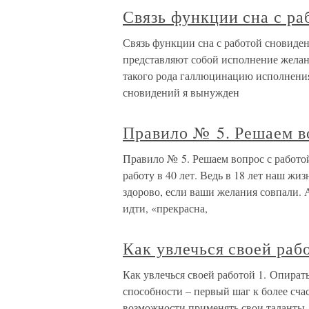
Связь функции сна с ра
Связь функции сна с работой сновиден
представляют собой исполнение жела
такого рода галлюцинацию исполнения
сновидений я вынужден
Правило № 5. Решаем в
Правило № 5. Решаем вопрос с работой
работу в 40 лет. Ведь в 18 лет наш жи
здорово, если ваши желания совпали. 
идти, «прекрасна,
Как увлечься своей раб
Как увлечься своей работой 1. Опират
способности – первый шаг к более сча
возможности применять свои таланты, 