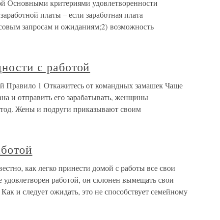
той Основными критериями удовлетворенности
заработной платы – если заработная плата
совым запросам и ожиданиям;2) возможность
дности с работой
той Правило 1 Откажитесь от командных замашек Чаще
ана и отправить его зарабатывать, женщины
тод. Жены и подруги приказывают своим
аботой
естно, как легко принести домой с работы все свои
е удовлетворен работой, он склонен вымещать свои
 Как и следует ожидать, это не способствует семейному