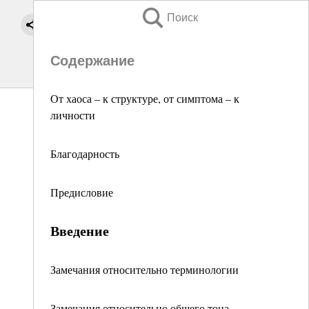
Поиск
Содержание
От хаоса – к структуре, от симптома – к
личности
Благодарность
Предисловие
Введение
Замечания относительно терминологии
Замечания относительно общего тона