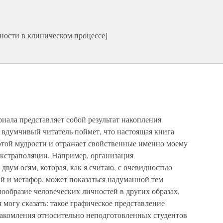
ности в клиническом процессе]
риала представляет собой результат накопления
 вдумчивый читатель поймет, что настоящая книга
этой мудрости и отражает свойственные именно моему
экстраполяции. Например, организация
двум осям, которая, как я считаю, с очевидностью
й и метафор, может показаться надуманной тем
нообразие человеческих личностей в других образах,
 могу сказать: такое графическое представление
накомления относительно неподготовленных студентов