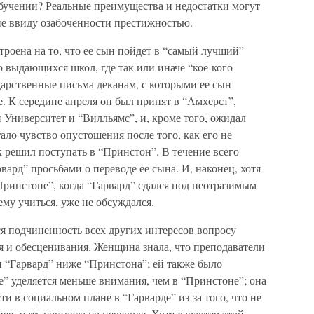
обучении? Реальные преимущества и недостатки могут
е ввиду озабоченности престижностью.
троена на то, что ее сын пойдет в “самый лучший”
о выдающихся школ, где так или иначе “кое-кого
дарственные письма деканам, с которыми ее сын
. К середине апреля он был принят в “Амхерст”,
Университет и “Вилльямс”, и, кроме того, ожидал
ало чувство опустошения после того, как его не
 решил поступать в “Принстон”. В течение всего
вард” просьбами о переводе ее сына. И, наконец, хотя
ринстоне”, когда “Гарвард” сдался под неотразимым
ему учиться, уже не обсуждался.
я подчиненность всех других интересов вопросу
я и обесценивания. Женщина знала, что преподаватели
и “Гарвард” ниже “Принстона”; ей также было
е” уделяется меньше внимания, чем в “Принстоне”; она
ти в социальном плане в “Гарварде” из-за того, что не
ее, мать настояла на переводе. Хотя характер этой