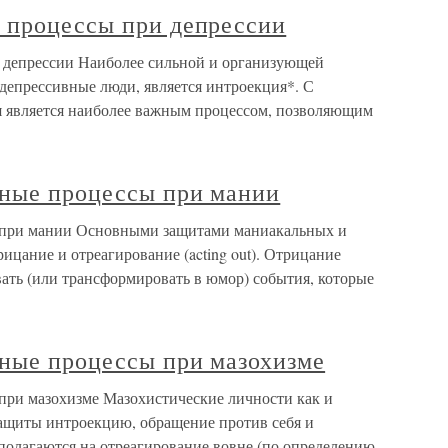
 процессы при депрессии
 депрессии Наиболее сильной и организующей
депрессивные люди, является интроекция*. С
я является наиболее важным процессом, позволяющим
ные процессы при мании
 при мании Основными защитами маниакальных и
цание и отреагирование (acting out). Отрицание
ать (или трансформировать в юмор) события, которые
ные процессы при мазохизме
при мазохизме Мазохистические личности как и
защиты интроекцию, обращение против себя и
полагаются на отреагирование вовне (по определению,