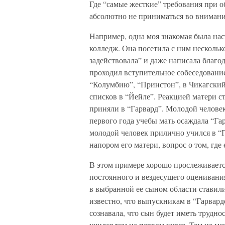
Где “самые жесткие” требования при 
абсолютно не приниматься во внимани
Например, одна моя знакомая была нас
колледж. Она посетила с ним нескольк
задействовала” и даже написала благо
проходил вступительное собеседование
“Колумбию”, “Принстон”, в Чикагский 
списков в “Йейле”. Реакцией матери ст
приняли в “Гарвард”. Молодой человек
первого года учебы мать осаждала “Гар
молодой человек прилично учился в “П
напором его матери, вопрос о том, где 
В этом примере хорошо прослеживаетс
постоянного и вездесущего оценивани
в выбранной ее сыном области ставил
известно, что выпускникам в “Гарвард
сознавала, что сын будет иметь труднос
учился там на первом курсе. Тем не мен