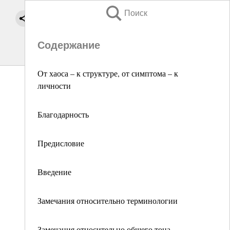
Поиск
Содержание
От хаоса – к структуре, от симптома – к
личности
Благодарность
Предисловие
Введение
Замечания относительно терминологии
Замечания относительно общего тона