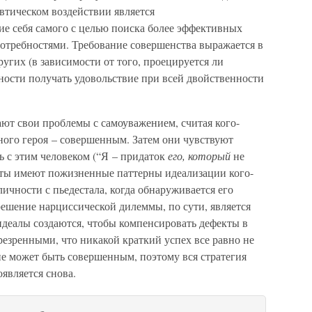
евтическом воздействии является
ие себя самого с целью поиска более эффективных
отребностями. Требование совершенства выражается в
угих (в зависимости от того, проецируется ли
бности получать удовольствие при всей двойственности
ют свои проблемы с самоуважением, считая кого-
ного героя – совершенным. Затем они чувствуют
ь с этим человеком (“Я – придаток
его, который
не
нты имеют пожизненные паттерны идеализации кого-
 личности с пьедестала, когда обнаруживается его
ешение нарциссической дилеммы, по сути, является
деалы создаются, чтобы компенсировать дефекты в
резренными, что никакой краткий успех все равно не
 не может быть совершенным, поэтому вся стратегия
является снова.