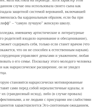
данном случае она использовала своего сына как
обладала защитной системой верований, включавшей
изменилась бы кардинальным образом, если бы при
дклифф” – “самую лучшую” женскую школу.
колледжа, имевшему артистические и литературные
его родителей входило оценивание и обесценивание),
сможет содержать себя, только если станет врачом (что
окажется, что он не способен к естественным наукам).
испруденция управляют деньгами и уважением; любая
твовать о его семье. Поскольку этого молодого человека
и как нарциссическое расширение, он не увидел
тца.
торую становятся нарциссически мотивированные
тавят сами перед собой нереалистичные идеалы, и
т их (грандиозный исход), либо (в случае провала)
ефективными, а не людьми с присущими им слабостями
пациентов характеризуется Эго-синтонным ожиданием,