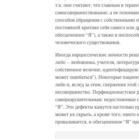
т.к. они считают, что главным в терап
самосовершенствование, а не пониман
способов обращения с собственными п
постоянной критике себя самого или др
обесцененное “Я”), а также в неспосо
человеческого существования.
Иногда нарциссические личности реша
либо – любовника, учителя, литератур
собственное величие, идентифицируяс
может ошибаться”). Некоторые пацие
либо и, вслед за этим, свержения этой
несовершенство. Перфекционистское р
саморазрушительным: недостижимые и
“Я”. Эти дефекты кажутся настолько п
может их скрыть, а кроме того, никто
проваливается, и обесцененное “Я” про