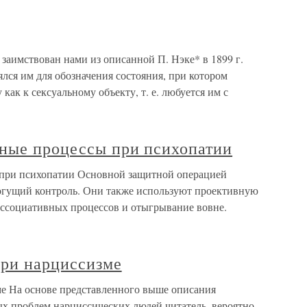
заимствован нами из описанной П. Нэке* в 1899 г.
лся им для обозначения состояния, при котором
как к сексуальному объекту, т. е. любуется им с
ные процессы при психопатии
при психопатии Основной защитной операцией
огущий контроль. Они также используют проективную
ссоциативных процессов и отыгрывание вовне.
ри нарциссизме
е На основе представленного выше описания
х проблем нарциссических людей читатель, вероятно,