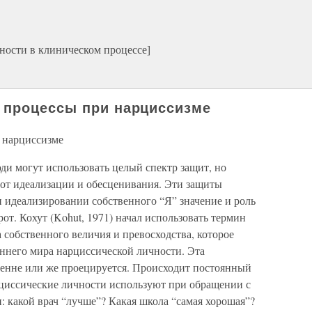
ности в клиническом процессе]
 процессы при нарциссизме
 нарциссизме
и могут использовать целый спектр защит, но
 от идеализации и обесценивания. Эти защиты
 идеализировании собственного “Я” значение и роль
от. Кохут (Kohut, 1971) начал использовать термин
а собственного величия и превосходства, которое
еннего мира нарциссической личности. Эта
енне или же проецируется. Происходит постоянный
циссические личности используют при обращении с
 какой врач “лучше”? Какая школа “самая хорошая”?