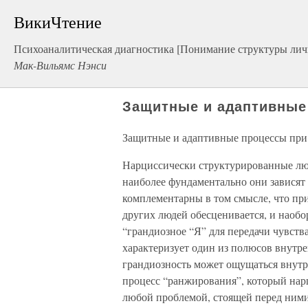
ВикиЧтение
Психоаналитическая диагностика [Понимание структуры лич
Мак-Вильямс Нэнси
Защитные и адаптивные
Защитные и адаптивные процессы при
Нарциссически структурированные люд
наиболее фундаментально они зависят
комплементарны в том смысле, что при
других людей обесценивается, и наобор
“грандиозное “Я” для передачи чувств
характеризует один из полюсов внутр
грандиозность может ощущаться внутр
процесс “ранжирования”, который нар
любой проблемой, стоящей перед ними: