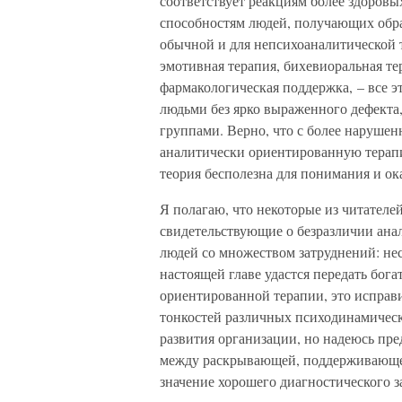
соответствует реакциям более здоров
способностям людей, получающих образ
обычной и для непсихоаналитической т
эмотивная терапия, бихевиоральная те
фармакологическая поддержка, – все 
людьми без ярко выраженного дефект
группами. Верно, что с более наруше
аналитически ориентированную терапию
теория бесполезна для понимания и ок
Я полагаю, что некоторые из читателе
свидетельствующие о безразличии ана
людей со множеством затруднений: не
настоящей главе удастся передать бог
ориентированной терапии, это исправи
тонкостей различных психодинамическ
развития организации, но надеюсь пре
между раскрывающей, поддерживающей
значение хорошего диагностического з