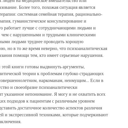
ых людей на медицинское вмешательство или
ование. Более того, похожая ситуация является
ерапии: системная семейная терапия, рационально-
рапия, гуманистическое консультирование и
это работает лучше с сотрудничающими людьми и
а, чем с нарушенными и трудными клиническими
нными людьми труднее проводить хорошую
, но в то же время неверно, что психоаналитическая
азания помощи тем, кто имеет серьезные нарушения.
й этой книги готовы выдвинуть аргументы,
литической теории к проблемам глубоко страдающих
совершеннолетним, наркоманам, неимущим... Если в
атство и своеобразие психоаналитически
т указанное непонимание. Я могу и не охватить всех
их подходов к пациентам с различным уровнем
дставить достаточное количество аспектов различия
 и экспрессивной техниками, которые подчеркивают
аключения.