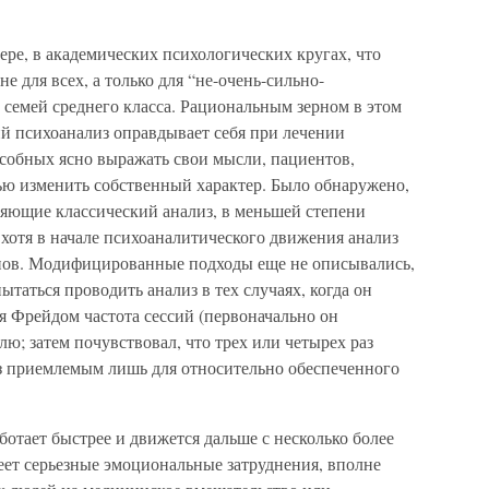
ре, в академических психологических кругах, что
е для всех, а только для “не-очень-сильно-
семей среднего класса. Рациональным зерном в этом
кий психоанализ оправдывает себя при лечении
особных ясно выражать свои мысли, пациентов,
ью изменить собственный характер. Было обнаружено,
ляющие классический анализ, в меньшей степени
 хотя в начале психоаналитического движения анализ
ипов. Модифицированные подходы еще не описывались,
ытаться проводить анализ в тех случаях, когда он
я Фрейдом частота сессий (первоначально он
елю; затем почувствовал, что трех или четырех раз
из приемлемым лишь для относительно обеспеченного
ботает быстрее и движется дальше с несколько более
еет серьезные эмоциональные затруднения, вполне