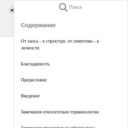
Поиск
Содержание
От хаоса – к структуре, от симптома – к
личности
Благодарность
Предисловие
Введение
Замечания относительно терминологии
Замечания относительно общего тона