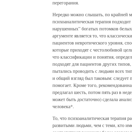
перегорания.
Нередко можно слышать, по крайней ме
психоаналитическая терапия подходит н
нарушенных” богатых потомков белых 
аргументе является то, что классичес
пациентов невротического уровня, сп
которые приходят с честолюбивой цел
что классификации и понятия, опреде
подходят для пациентов других типов,
пытались проводить с людьми всех т
и общий взгляд был таковым: следует п
помогает. Кроме того, рекомендованна
предлагал шесть, потом пять раз в нед
может быть достаточно) сделала анал
человека*.
То, что психоаналитическая терапия ра
развитыми людьми, чем с теми, кто им