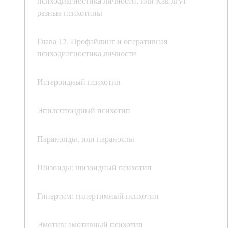
психодиагностика личности, или Как лгут
разные психотипы
Глава 12. Профайлинг и оперативная
психодиагностика личности
Истероидный психотип
Эпилептоидный психотип
Параноиды, или параноялы
Шизоиды: шизоидный психотип
Гипертим: гипертимный психотип
Эмотив: эмотивный психотип