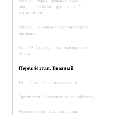
Глава 16. Формулировка стимулов
(вопросов) в безынструментальной
детекции лжи
Глава 17. Основные модели получения
признания
Глава 18. Структурированная опросная
беседа
Первый этап. Вводный
Второй этап. Исследовательский
Третий этап. Боевая часть опросной беседы
Четвертый этап. Утилизация или