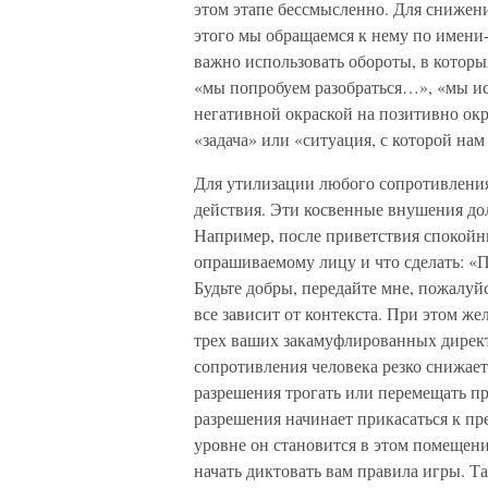
этом этапе бессмысленно. Для снижен
этого мы обращаемся к нему по имени-
важно использовать обороты, в которы
«мы попробуем разобраться…», «мы ис
негативной окраской на позитивно окр
«задача» или «ситуация, с которой нам
Для утилизации любого сопротивления
действия. Эти косвенные внушения до
Например, после приветствия спокойн
опрашиваемому лицу и что сделать: «Пр
Будьте добры, передайте мне, пожалуй
все зависит от контекста. При этом ж
трех ваших закамуфлированных директ
сопротивления человека резко снижае
разрешения трогать или перемещать п
разрешения начинает прикасаться к пр
уровне он становится в этом помещении
начать диктовать вам правила игры. Та