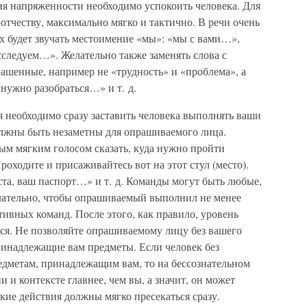
ия напряженности необходимо успокоить человека. Для
отчеству, максимально мягко и тактично. В речи очень
х будет звучать местоимение «мы»: «мы с вами…»,
следуем…». Желательно также заменять слова с
ашенные, например не «трудность» и «проблема», а
 нужно разобраться…» и т. д.
 необходимо сразу заставить человека выполнять ваши
лжны быть незаметны для опрашиваемого лица.
ым мягким голосом сказать, куда нужно пройти
оходите и присаживайтесь вот на этот стул (место).
ста, ваш паспорт…» и т. д. Команды могут быть любые,
елательно, чтобы опрашиваемый выполнил не менее
ивных команд. После этого, как правило, уровень
тся. Не позволяйте опрашиваемому лицу без вашего
ринадлежащие вам предметы. Если человек без
едметам, принадлежащим вам, то на бессознательном
 и контексте главнее, чем вы, а значит, он может
кие действия должны мягко пресекаться сразу.