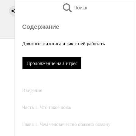
Поиск
Содержание
Для кого эта книга и как с ней работать
Продолжение на Литрес
Введение
Часть 1. Что такое ложь
Глава 1. Чем человечество обязано обману