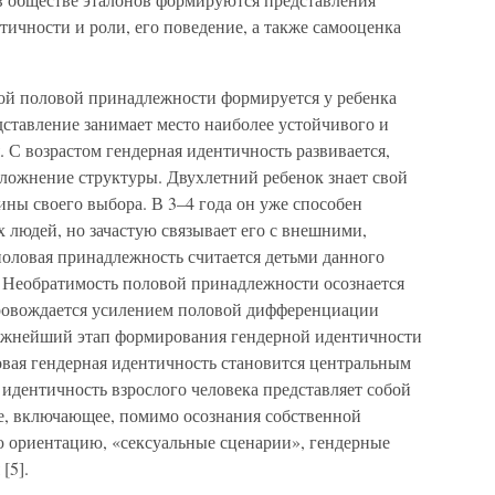
тичности и роли, его поведение, а также самооценка
ой половой принадлежности формируется у ребенка
едставление занимает место наиболее устойчивого и
 С возрастом гендерная идентичность развивается,
сложнение структуры. Двухлетний ребенок знает свой
ины своего выбора. В 3–4 года он уже способен
 людей, но зачастую связывает его с внешними,
половая принадлежность считается детьми данного
. Необратимость половой принадлежности осознается
провождается усилением половой дифференциации
ажнейший этап формирования гендерной идентичности
овая гендерная идентичность становится центральным
идентичность взрослого человека представляет собой
е, включающее, помимо осознания собственной
 ориентацию, «сексуальные сценарии», гендерные
[5].