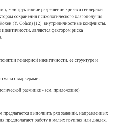
ний, конструктивное разрешение кризиса гендерной
ктором сохранения психологического благополучия
Кохен (Y. Cohen) [12], внутриличностные конфликты,
 идентичности, являются фактором риска
в.
понятии гендерной идентичности, ее структуре и
е
атмана с маркерами.
логической разминки» (см. приложение).
ам предлагается выполнить ряд заданий, направленных
ния предполагают работу в малых группах или диадах.