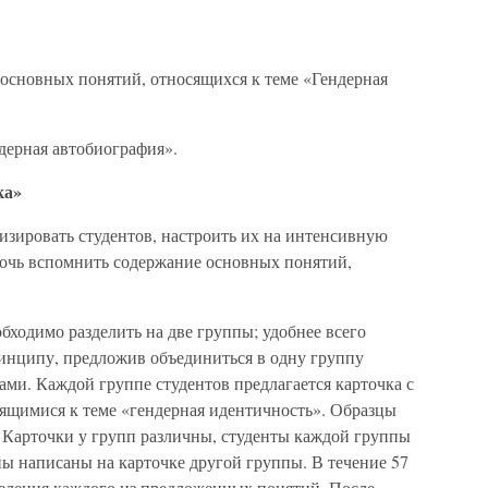
основных понятий, относящихся к теме «Гендерная
ерная автобиография».
ка»
визировать студентов, настроить их на интенсивную
мочь вспомнить содержание основных понятий,
бходимо разделить на две группы; удобнее всего
ринципу, предложив объединиться в одну группу
ами. Каждой группе студентов предлагается карточка с
ящимися к теме «гендерная идентичность». Образцы
 Карточки у групп различны, студенты каждой группы
ы написаны на карточке другой группы. В течение 57
деления каждого из предложенных понятий. После