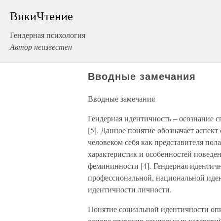
ВикиЧтение
Гендерная психология
Автор неизвестен
Вводные замечания
Вводные замечания
Гендерная идентичность – осознание 
[5]. Данное понятие обозначает аспе
человеком себя как представителя пол
характеристик и особенностей поведе
фемининности [4]. Гендерная идентичн
профессиональной, национальной иде
идентичности личности.
Понятие социальной идентичности опи
основе широких социальных категорий 