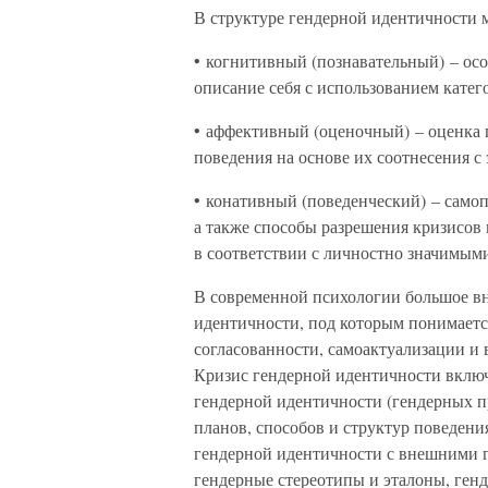
В структуре гендерной идентичности
• когнитивный (познавательный) – ос
описание себя с использованием кате
• аффективный (оценочный) – оценка 
поведения на основе их соотнесения 
• конативный (поведенческий) – самоп
а также способы разрешения кризисов
в соответствии с личностно значимыми
В современной психологии большое вн
идентичности, под которым понимает
согласованности, самоактуализации и
Кризис гендерной идентичности включ
гендерной идентичности (гендерных п
планов, способов и структур поведени
гендерной идентичности с внешними 
гендерные стереотипы и эталоны, генд