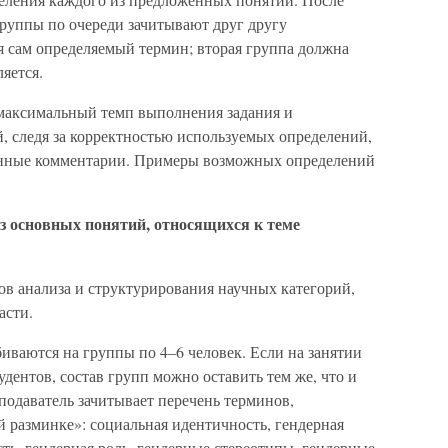
группы по очереди зачитывают друг другу
я сам определяемый термин; вторая группа должна
яется.
 максимальный темп выполнения задания и
 следя за корректностью используемых определений,
линные комментарии. Примеры возможных определений
з основных понятий, относящихся к теме
ков анализа и структурирования научных категорий,
асти.
иваются на группы по 4–6 человек. Если на занятии
дентов, состав групп можно оставить тем же, что и
подаватель зачитывает перечень терминов,
 разминке»: социальная идентичность, гендерная
сть, гендерная роль, гендерные стереотипы, гендерные