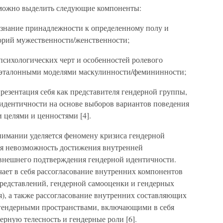
 можно выделить следующие компоненты:
ознание принадлежности к определенному полу и
горий мужественности/женственности;
психологических черт и особенностей ролевого
с эталонными моделями маскулинности/фемининности;
резентация себя как представителя гендерной группы,
 идентичности на основе выборов вариантов поведения
 целями и ценностями [4].
имании уделяется феномену кризиса гендерной
ся невозможность достижения внутренней
 внешнего подтверждения гендерной идентичности.
ает в себя рассогласование внутренних компонентов
редставлений, гендерной самооценки и гендерных
я), а также рассогласование внутренних составляющих
гендерными пространствами, включающими в себя
ерную телесность и гендерные роли [6].