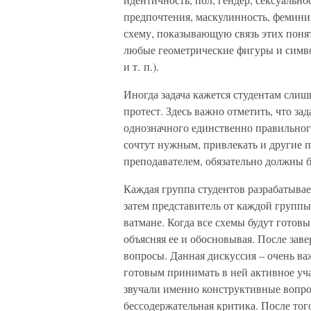
предпочтения, маскулинность, феминин
схему, показывающую связь этих пон
любые геометрические фигуры и симво
и т. п.).
Иногда задача кажется студентам сли
протест. Здесь важно отметить, что за
однозначного единственно правильног
сочтут нужным, привлекать и другие 
преподавателем, обязательно должны 
Каждая группа студентов разрабатывае
затем представитель от каждой групп
ватмане. Когда все схемы будут готов
объясняя ее и обосновывая. После зав
вопросы. Данная дискуссия – очень в
готовым принимать в ней активное уча
звучали именно конструктивные вопрос
бессодержательная критика. После тог