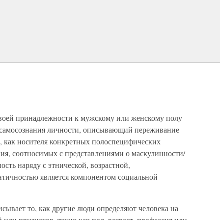
своей принадлежности к мужскому или женскому полу
кт самосознания личности, описывающий переживание
а, как носителя конкретных полоспецифических
ния, соотносимых с представлениями о маскулинности/
ость наряду с этнической, возрастной,
нтичностью является компонентом социальной
сывает то, как другие люди определяют человека на
или признаков, таких как пол, возраст, профессия или