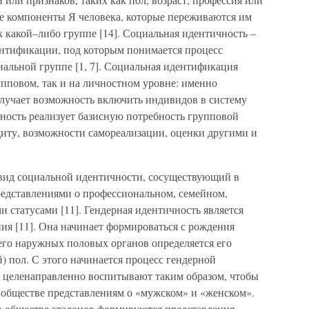
те компоненты Я человека, которые переживаются им
 какой–либо группе [14]. Социальная идентичность –
дентификации, под которым понимается процесс
циальной группе [1, 7]. Социальная идентификация
пповом, так и на личностном уровне: именно
олучает возможность включить индивидов в систему
чность реализует базисную потребность групповой
иту, возможности самореализации, оценки другими и
 вид социальной идентичности, сосуществующий в
редставлениями о профессиональном, семейном,
и статусами [11]. Гендерная идентичность является
ия [11]. Она начинает формироваться с рождения
 его наружных половых органов определяется его
 пол. С этого начинается процесс гендерной
а целенаправленно воспитывают таким образом, чтобы
 обществе представлениям о «мужском» и «женском».
 обществе эталонов формируются представления