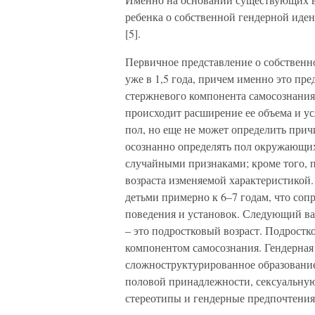
ребенка о собственной гендерной иден
[5].
Первичное представление о собственн
уже в 1,5 года, причем именно это пр
стержневого компонента самосознания.
происходит расширение ее объема и у
пол, но еще не может определить прич
осознанно определять пол окружающих
случайными признаками; кроме того, 
возраста изменяемой характеристикой
детьми примерно к 6–7 годам, что со
поведения и установок. Следующий в
– это подростковый возраст. Подростк
компонентом самосознания. Гендерная 
сложноструктурированное образовани
половой принадлежности, сексуальную
стереотипы и гендерные предпочтения 