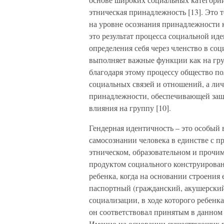
этническая принадлежность [13]. Это 
на уровне осознания принадлежности к
это результат процесса социальной и
определения себя через членство в со
выполняет важные функции как на гру
благодаря этому процессу общество п
социальных связей и отношений, а ли
принадлежности, обеспечивающей защ
влияния на группу [10].
Гендерная идентичность – это особый
самосознании человека в единстве с п
этническом, образовательном и прочим
продуктом социального конструирован
ребенка, когда на основании строения
паспортный (гражданский, акушерский)
социализации, в ходе которого ребенк
он соответствовал принятым в данном
Именно на основании существующих в