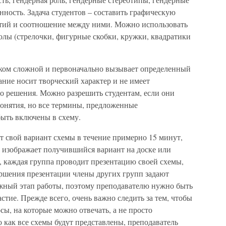
ность. Задача студентов – составить графическую
ятий и соотношение между ними. Можно использовать
лы (стрелочки, фигурные скобки, кружки, квадратики
шком сложной и первоначально вызывает определенный
дание носит творческий характер и не имеет
о решения. Можно разрешить студентам, если они
понятия, но все термины, предложенные
быть включены в схему.
т свой вариант схемы в течение примерно 15 минут,
ы изображает получившийся вариант на доске или
ы, каждая группа проводит презентацию своей схемы,
ершения презентации члены других групп задают
ажный этап работы, поэтому преподавателю нужно быть
стие. Прежде всего, очень важно следить за тем, чтобы
ы, на которые можно отвечать, а не просто
о как все схемы будут представлены, преподаватель