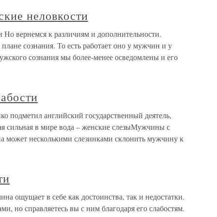
ские неловкости
и Но вернемся к различиям и дополнительности.
лане сознания. То есть работает оно у мужчин и у
ужского сознания мы более-менее осведомлены и его
лабости
нко подметил английский государственный деятель,
я сильная в мире вода – женские слезыМужчины с
на может несколькими слезинками склонить мужчину к
ти
на ощущает в себе как достоинства, так и недостатки.
ми, но справляетесь вы с ним благодаря его слабостям.