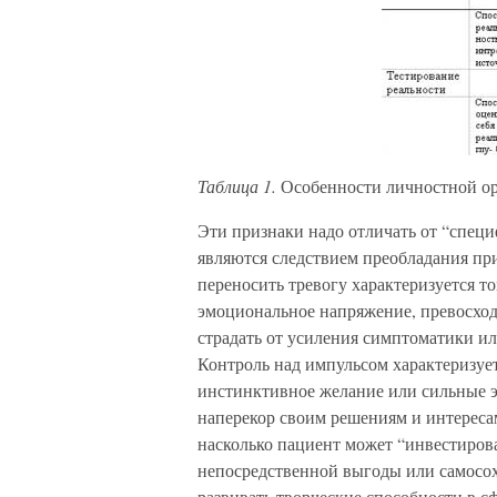
Таблица 1.
Особенности личностной о
Эти признаки надо отличать от “специ
являются следствием преобладания п
переносить тревогу характеризуется т
эмоциональное напряжение, превосход
страдать от усиления симптоматики ил
Контроль над импульсом характеризует
инстинктивное желание или сильные э
наперекор своим решениям и интереса
насколько пациент может “инвестирова
непосредственной выгоды или самосохр
развивать творческие способности в с