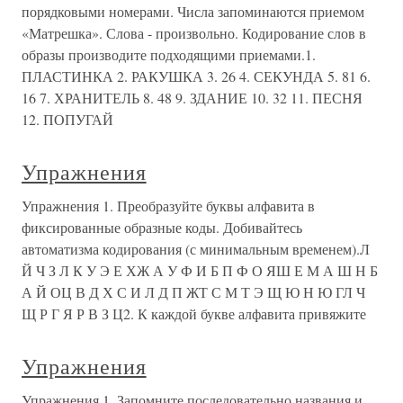
порядковыми номерами. Числа запоминаются приемом
«Матрешка». Слова - произвольно. Кодирование слов в
образы производите подходящими приемами.1.
ПЛАСТИНКА 2. РАКУШКА 3. 26 4. СЕКУНДА 5. 81 6.
16 7. ХРАНИТЕЛЬ 8. 48 9. ЗДАНИЕ 10. 32 11. ПЕСНЯ
12. ПОПУГАЙ
Упражнения
Упражнения 1. Преобразуйте буквы алфавита в
фиксированные образные коды. Добивайтесь
автоматизма кодирования (с минимальным временем).Л
Й Ч З Л К У Э Е ХЖ А У Ф И Б П Ф О ЯШ Е М А Ш Н Б
А Й ОЦ В Д Х С И Л Д П ЖТ С М Т Э Щ Ю Н Ю ГЛ Ч
Щ Р Г Я Р В З Ц2. К каждой букве алфавита привяжите
Упражнения
Упражнения 1. Запомните последовательно названия и