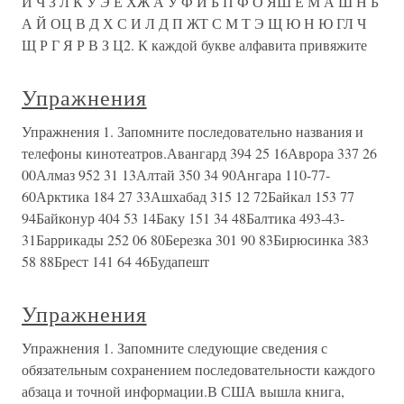
Й Ч З Л К У Э Е ХЖ А У Ф И Б П Ф О ЯШ Е М А Ш Н Б
А Й ОЦ В Д Х С И Л Д П ЖТ С М Т Э Щ Ю Н Ю ГЛ Ч
Щ Р Г Я Р В З Ц2. К каждой букве алфавита привяжите
Упражнения
Упражнения 1. Запомните последовательно названия и
телефоны кинотеатров.Авангард 394 25 16Аврора 337 26
00Алмаз 952 31 13Алтай 350 34 90Ангара 110-77-
60Арктика 184 27 33Ашхабад 315 12 72Байкал 153 77
94Байконур 404 53 14Баку 151 34 48Балтика 493-43-
31Баррикады 252 06 80Березка 301 90 83Бирюсинка 383
58 88Брест 141 64 46Будапешт
Упражнения
Упражнения 1. Запомните следующие сведения с
обязательным сохранением последовательности каждого
абзаца и точной информации.В США вышла книга,