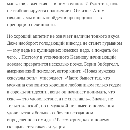
маньяков, а женская — в нимфоманок. И будет так, пока
не стабилизируется положение в Отчизне. А там,
глядишь, мы вновь «войдем в препорцию» — в
препорцию невинности.
Но хороший аппетит не означает наличие тонкого вкуса.
Даже наоборот: голодающий никогда не станет гурманом
— ему ведь не кулинарных изысков надо, а пожрать бы
чего… Поэтому в утонченного Казанову начинающий
ловелас превратится несколько позже. Берни Зибергелл,
американский психолог, автор книги «Новая мужская
сексуальность», утверждает: «Часто бывает так, что
мужчина становится хорошим любовником только годам
к сорока-пятидесяти, когда он начинает понимать, что
секс — это удовольствие, а не спектакль». Значит, не
только женский, но и мужской пол вместо получения
удовольствия больше озабочены созданием
определенного имиджа? Рассмотрим, как и почему
складывается такая ситуация.