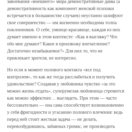
завоевания «внешнего» мира демонстративные дамы (а
демонстративность как компонент женской психики
встречается в большинстве случаев) неустанно шлифуют
свое совершенство — им жизненно необходима толпа
поклонников. О себе, умнице-красавице, каждая из них
думает именно в этом контексте: «Как я выгляжу? Что
обо мне думают? Какое я произвожу впечатление?
Достаточно незабываемое?» Для них то, что не
привлекает зрителя, не интересно.
Но если в момент полового контакта «все под
контролем», то как же тогда расслабиться и получить
удовольствие? Создавая у любовника чувство «за это
можно жизнь отдать», суперумелая любовница стремится
как можно эффектнее… выглядеть. При этом — часто
бессознательно — она сама способствует возникновению
у себя фригидности и угасанию полового влечения: ведь
перед ней стоит жесткая задача — не делать,
перевозбудившись, забавных гримас, не производить