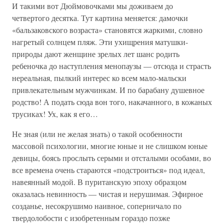
И такими вот Дюймовочками мы доживаем до
четвертого десятка. Тут картина меняется: дамочки
«бальзаковского возраста» становятся жаркими, словно
нагретый солнцем пляж. Эти ухищрения матушки-
природы дают женщине зрелых лет шанс родить
ребеночка до наступления менопаузы — отсюда и страсть
нереальная, пылкий интерес ко всем мало-мальски
привлекательным мужчинкам. И по барабану душевное
родство! А подать сюда вон того, накачанного, в кожаных
трусиках! Ух, как я его…
Не зная (или не желая знать) о такой особенности
массовой психологии, многие юные и не слишком юные
девицы, боясь прослыть серыми и отсталыми особами, во
все времена очень стараются «подстроиться» под идеал,
навеянный модой. В пуританскую эпоху образцом
оказалась невинность — чистая и нерушимая. Эфирное
созданье, несокрушимо наивное, соперничало по
твердолобости с изобретенным гораздо позже