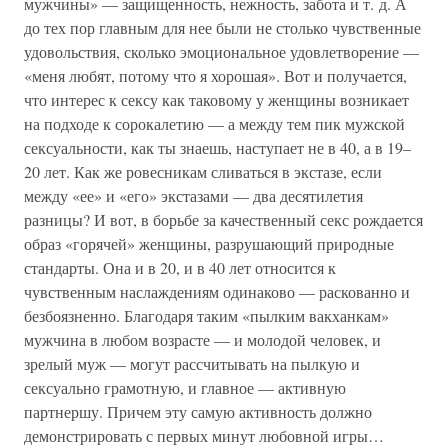
мужчины» — защищенность, нежность, забота и т. д. А
до тех пор главным для нее были не столько чувственные
удовольствия, сколько эмоциональное удовлетворение —
«меня любят, потому что я хорошая». Вот и получается,
что интерес к сексу как таковому у женщины возникает
на подходе к сорокалетию — а между тем пик мужской
сексуальности, как ты знаешь, наступает не в 40, а в 19–
20 лет. Как же ровесникам сливаться в экстазе, если
между «ее» и «его» экстазами — два десятилетия
разницы? И вот, в борьбе за качественный секс рождается
образ «горячей» женщины, разрушающий природные
стандарты. Она и в 20, и в 40 лет относится к
чувственным наслаждениям одинаково — раскованно и
безбоязненно. Благодаря таким «пылким вакханкам»
мужчина в любом возрасте — и молодой человек, и
зрелый муж — могут рассчитывать на пылкую и
сексуально грамотную, и главное — активную
партнершу. Причем эту самую активность должно
демонстрировать с первых минут любовной игры…