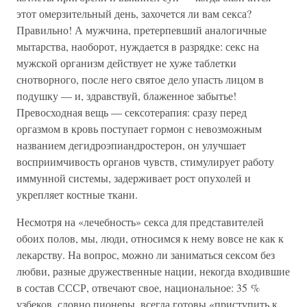
этот омерзительный день, захочется ли вам секса?
Правильно! А мужчина, претерпевший аналогичные
мытарства, наоборот, нуждается в разрядке: секс на
мужской организм действует не хуже таблетки
снотворного, после него святое дело упасть лицом в
подушку — и, здравствуй, блаженное забытье!
Превосходная вещь — сексотерапия: сразу перед
оргазмом в кровь поступает гормон с невозможным
названием дегидроэпиандростерон, он улучшает
восприимчивость органов чувств, стимулирует работу
иммунной системы, задерживает рост опухолей и
укрепляет костные ткани.
Несмотря на «лечебность» секса для представителей
обоих полов, мы, люди, относимся к нему вовсе не как к
лекарству. На вопрос, можно ли заниматься сексом без
любви, разные дружественные нации, некогда входившие
в состав СССР, отвечают свое, национальное: 35 %
узбеков, словно пионеры, всегда готовы «приступить к