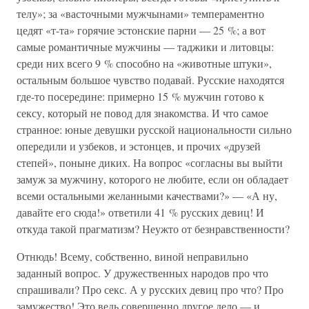
телу»; за «васточными мужчынами» темпераментно
цедят «т-та» горячие эстонские парни — 25 %; а вот
самые романтичные мужчины — таджики и литовцы:
среди них всего 9 % способно на «животные штуки»,
остальным большое чувство подавай. Русские находятся
где-то посередине: примерно 15 % мужчин готово к
сексу, который не повод для знакомства. И что самое
странное: юные девушки русской национальности сильно
опередили и узбеков, и эстонцев, и прочих «друзей
степей», поныне диких. На вопрос «согласны вы выйти
замуж за мужчину, которого не любите, если он обладает
всеми остальными желанными качествами?» — «А ну,
давайте его сюда!» ответили 41 % русских девиц! И
откуда такой прагматизм? Неужто от безнравственности?
Отнюдь! Всему, собственно, виной неправильно
заданный вопрос. У дружественных народов про что
спрашивали? Про секс. А у русских девиц про что? Про
замужество! Это ведь совершенно другое дело — и