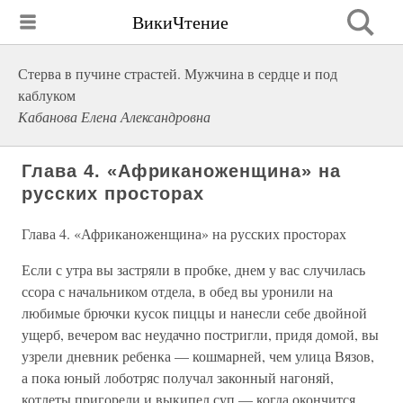
ВикиЧтение
Стерва в пучине страстей. Мужчина в сердце и под
каблуком
Кабанова Елена Александровна
Глава 4. «Африканоженщина» на
русских просторах
Глава 4. «Африканоженщина» на русских просторах
Если с утра вы застряли в пробке, днем у вас случилась
ссора с начальником отдела, в обед вы уронили на
любимые брючки кусок пиццы и нанесли себе двойной
ущерб, вечером вас неудачно постригли, придя домой, вы
узрели дневник ребенка — кошмарней, чем улица Вязов,
а пока юный лоботряс получал законный нагоняй,
котлеты пригорели и выкипел суп — когда окончится