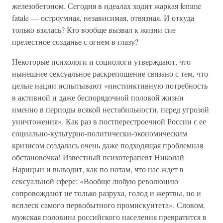
железобетоном. Сегодня в идеалах ходит жаркая femme
fatale — остроумная, независимая, отвязная. И откуда
только взялась? Кто вообще вызвал к жизни сие
прелестное созданье с огнем в глазу?
Некоторые психологи и социологи утверждают, что
нынешнее сексуальное раскрепощение связано с тем, что
целые нации испытывают «инстинктивную потребность
в активной и даже беспорядочной половой жизни
именно в периоды всякой нестабильности, перед угрозой
уничтожения». Как раз в постперестроечной России с ее
социально-культурно-политически-экономическим
кризисом создалась очень даже подходящая проблемная
обстановочка! Известный психотерапевт Николай
Нарицын и выводит, как по нотам, что нас ждет в
сексуальной сфере: «Вообще любую революцию
сопровождают не только разруха, голод и жертвы, но и
всплеск самого первобытного промискуитета». Словом,
мужская половина российского населения превратится в