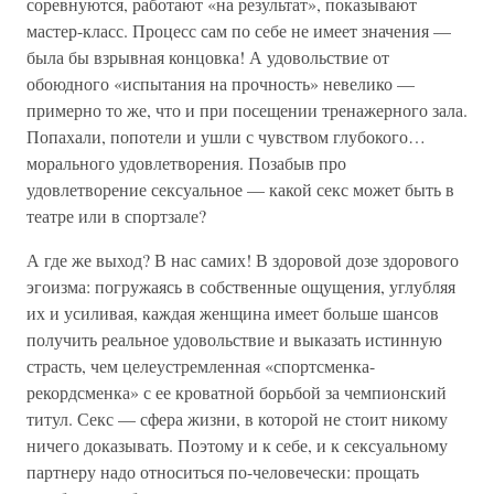
соревнуются, работают «на результат», показывают
мастер-класс. Процесс сам по себе не имеет значения —
была бы взрывная концовка! А удовольствие от
обоюдного «испытания на прочность» невелико —
примерно то же, что и при посещении тренажерного зала.
Попахали, попотели и ушли с чувством глубокого…
морального удовлетворения. Позабыв про
удовлетворение сексуальное — какой секс может быть в
театре или в спортзале?
А где же выход? В нас самих! В здоровой дозе здорового
эгоизма: погружаясь в собственные ощущения, углубляя
их и усиливая, каждая женщина имеет больше шансов
получить реальное удовольствие и выказать истинную
страсть, чем целеустремленная «спортсменка-
рекордсменка» с ее кроватной борьбой за чемпионский
титул. Секс — сфера жизни, в которой не стоит никому
ничего доказывать. Поэтому и к себе, и к сексуальному
партнеру надо относиться по-человечески: прощать