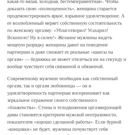
какая-то вялая, холодная, бестемпераментная». Чтобы
доказать свою «полноценность», женщина старается
продемонстрировать яркое, взрывное удовлетворение. А
ее возлюбленный меряет собственную состоятельность
по женскому оргазму: «Ублаготворил! Усахарил!
Вскипело! Ну я силен!» Желание мужчины видеть
мощную разрядку женщины давит на поведение
партнерши и даже снижает ее реальные «шансы на
оргазм» — бедняжка не может отвлечься ни на секунду и
вообще чувствует себя связанной и обязанной.
Современному мужчине необходим как собственный
оргазм, так и оргазм любовницы — он и
удовлетворенность партнерши воспринимает как
зеркальное отражение своего собственного
«блаженства». Стоны и телодвижения оргазмирующей
дамы становятся критерием мужской неотразимости,
показателем «хорошо сделанной работы». Если бурной
«концовки» не будет, мужчина почувствует себя