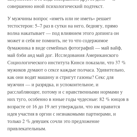
совершенно иной психологический подтекст.
У мужчины вопрос «иметь или не иметь» решает
тестостерон: 5–7 раз в сутки на него, беднягу, прямо
волна накатывает — под влиянием этого допинга он
может и себя не помнить, не то что содержимое
бумажника в виде семейных фотографий — май вайф,
май бэби анд май дог. Исследования Американского
Социологического института Кинси показали, что 37 %
мужиков думают о сексе каждые полчаса. Удивительно,
как они водят машину и стригут газоны? Секс для
мужчин — и разрядка, и успокоительное, и
расслабляющее, потому и с нравственными нормами у
них туго, особенно в юные годы чудесные: 82 % юнцов в
возрасте от 16 до 19 лет утверждали, что им нравится
идея участия в оргии с незнакомыми партнерами, и
только 2 % девушек сочли это предложение
привлекательным.