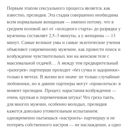
Первым этапом сексуального процесса является, как
известно, прелюдия. Эта стадия совершенно необходима
всем нормальным женщинам — именно потому, что в
среднем половой акт от «холодного старта» до разрядки у
мужчины составляет 2,5–3 минуты, а у женщины — 13
минут. Самые великие умы и самые экзотические учения
объясняют современному мужчине, как провести поиск и
возбуждение чувствительных зон на женском теле с
максимальной отдачей… А между тем предварительный
«разогрев» партнерши проходит «без сучка и задоринки»
только в мечтах. В жизни все иначе: не только случайные
любовники, но и давние партнеры могут «проколоться» в
момент прелюдии. Процесс нарастания возбуждения —
очень хрупкая и переменчивая штука! Что греха таить,
для многих мужчин, особенно молодых, прелюдия
кажется довольно утомительным испытанием:
одновременно пытаешься «настроить» партнершу и не
потерять собственного настроя — не наслаждение, а одно