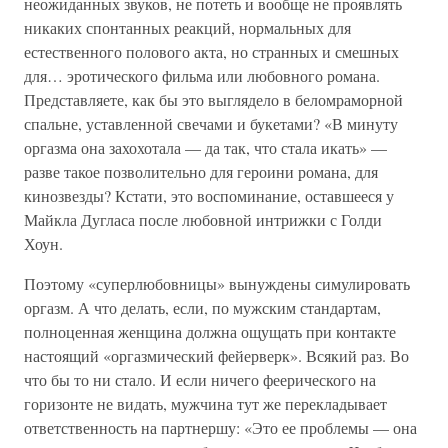
неожиданных звуков, не потеть и вообще не проявлять
никаких спонтанных реакций, нормальных для
естественного полового акта, но странных и смешных
для… эротического фильма или любовного романа.
Представляете, как бы это выглядело в беломраморной
спальне, уставленной свечами и букетами? «В минуту
оргазма она захохотала — да так, что стала икать» —
разве такое позволительно для героини романа, для
кинозвезды? Кстати, это воспоминание, оставшееся у
Майкла Дугласа после любовной интрижки с Голди
Хоун.
Поэтому «суперлюбовницы» вынуждены симулировать
оргазм. А что делать, если, по мужским стандартам,
полноценная женщина должна ощущать при контакте
настоящий «оргазмический фейерверк». Всякий раз. Во
что бы то ни стало. И если ничего феерического на
горизонте не видать, мужчина тут же перекладывает
ответственность на партнершу: «Это ее проблемы — она