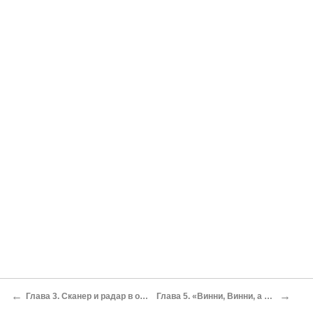
←
→
Глава 3. Сканер и радар в одном семействе
Глава 5. «Винни, Винни, а куда мы идем?»