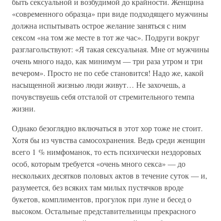
быть сексуальной и возбудимой до крайности. Женщина
«современного образца» при виде подходящего мужчины
должна испытывать острое желание заняться с ним
сексом «на том же месте в тот же час». Подруги вокруг
разглагольствуют: «Я такая сексуальная. Мне от мужчины
очень много надо, как минимум — три раза утром и три
вечером». Просто не по себе становится! Надо же, какой
насыщенной жизнью люди живут… Не захочешь, а
почувствуешь себя отсталой от стремительного темпа
жизни.
Однако безоглядно включаться в этот хор тоже не стоит.
Хотя бы из чувства самосохранения. Ведь среди женщин
всего 1 % нимфоманок, то есть психически нездоровых
особ, которым требуется «очень много секса» — до
нескольких десятков половых актов в течение суток — и,
разумеется, без всяких там милых пустячков вроде
букетов, комплиментов, прогулок при луне и бесед о
высоком. Остальные представительницы прекрасного