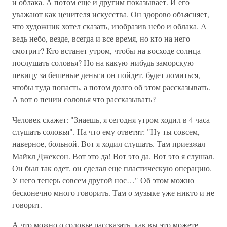
и облака. А потом еще и другим показывает. И его
уважают как ценителя искусства. Он здорово объясняет,
что художник хотел сказать, изобразив небо и облака. А
ведь небо, везде, всегда и все время, но кто на него
смотрит? Кто встанет утром, чтобы на восходе солнца
послушать соловья? Но на какую-нибудь заморскую
певицу за бешеные деньги он пойдет, будет ломиться,
чтобы туда попасть, а потом долго об этом рассказывать.
А вот о пении соловья что рассказывать?
Человек скажет: "Знаешь, я сегодня утром ходил в 4 часа
слушать соловья". На что ему ответят: "Ну ты совсем,
наверное, больной. Вот я ходил слушать. Там приезжал
Майкл Джексон. Вот это да! Вот это да. Вот это я слушал.
Он был так одет, он сделал еще пластическую операцию.
У него теперь совсем другой нос…" Об этом можно
бесконечно много говорить. Там о музыке уже никто и не
говорит.
А что можно о соловье рассказать, как вы это можете