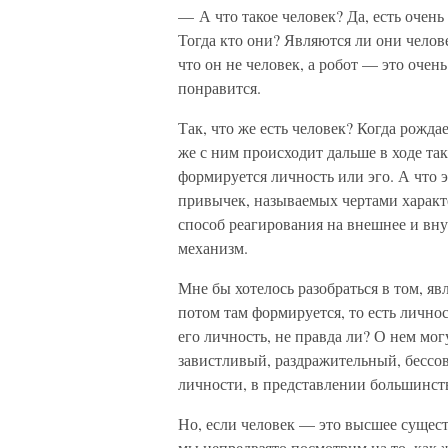
— А что такое человек? Да, есть очен
Тогда кто они? Являются ли они челов
что он не человек, а робот — это очен
понравится.
Так, что же есть человек? Когда рожда
же с ним происходит дальше в ходе та
формируется личность или эго. А что 
привычек, называемых чертами характе
способ реагирования на внешнее и вн
механизм.
Мне бы хотелось разобраться в том, яв
потом там формируется, то есть личнос
его личность, не правда ли? О нем мог
завистливый, раздражительный, бессов
личности, в представлении большинств
Но, если человек — это высшее существ
мы непредвзято посмотрим на то, как 