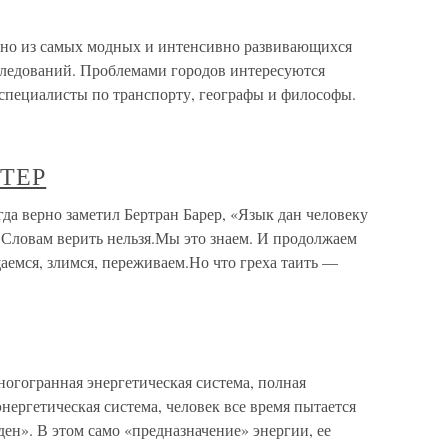
дно из самых модных и интенсивно развивающихся
едований. Проблемами городов интересуются
 специалисты по транспорту, географы и философы.
ТЕР
ерно заметил Бертран Барер, «Язык дан человеку
.Словам верить нельзя.Мы это знаем. И продолжаем
аемся, злимся, переживаем.Но что греха таить —
ногогранная энергетическая система, полная
нергетическая система, человек все время пытается
ен». В этом само «предназначение» энергии, ее