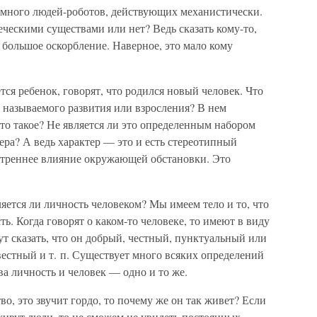
ь много людей-роботов, действующих механистически.
еческими существами или нет? Ведь сказать кому-то,
ь большое оскорбление. Наверное, это мало кому
ется ребенок, говорят, что родился новый человек. Что
к называемого развития или взросления? В нем
это такое? Не является ли это определенным набором
ра? А ведь характер — это и есть стереотипный
утреннее влияние окружающей обстановки. Это
ляется ли личность человеком? Мы имеем тело и то, что
ть. Когда говорят о каком-то человеке, то имеют в виду
ут сказать, что он добрый, честный, пунктуальный или
естный и т. п. Существует много всяких определений
а личность и человек — одно и то же.
о, это звучит гордо, то почему же он так живет? Если
живут люди, то не сможем не увидеть постоянных