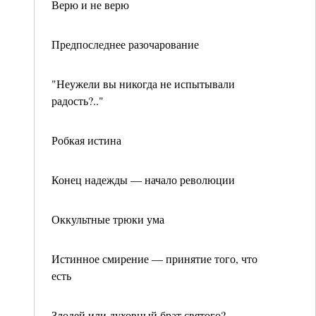
Верю и не верю
Предпоследнее разочарование
"Неужели вы никогда не испытывали
радость?.."
Робкая истина
Конец надежды — начало революции
Оккультные трюки ума
Истинное смирение — принятие того, что
есть
Злодей или духовный брат святого?