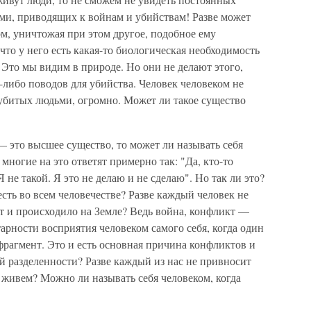
и, приводящих к войнам и убийствам! Разве может
м, уничтожая при этом другое, подобное ему
что у него есть какая-то биологическая необходимость
 Это мы видим в природе. Но они не делают этого,
х-либо поводов для убийства. Человек человеком не
 убитых людьми, огромно. Может ли такое существо
 это высшее существо, то может ли называть себя
многие на это ответят примерно так: "Да, кто-то
Я не такой. Я это не делаю и не сделаю". Но так ли это?
 есть во всем человечестве? Разве каждый человек не
ит и происходило на Земле? Ведь война, конфликт —
тарности восприятия человеком самого себя, когда один
фрагмент. Это и есть основная причина конфликтов и
ой разделенности? Разве каждый из нас не привносит
ы живем? Можно ли называть себя человеком, когда