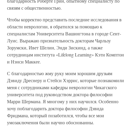
благодарность Роберте Грин, опытному специалисту по
связям с общественностью.
Чтобы корректно представить последние исследования в
области неврологии, я обратился за помощью к
специалистам Университета Вашингтона в городе Сент-
Луис. Выражаю признательность докторам Чарльзу
Зорумски, Ивет Шелин, Энди Зискинд, а также
сотрудницам института «Lifelong Learning» Кэти Комптон
и Нэнси Маккее.
С благодарностью жму руку моим хорошим друзьям
Дэвиду Дреснеру и Стейси Хэррис, которые познакомили
меня с сотрудниками кафедры неврологии Чикагского
университета под руководством доктора философии
Марри Шермана. Я многому у них научился. Особенно
хочу поблагодарить доктора философии Дэвида
Фридмана, который позаботился, чтобы все мои
умозаключения были научно обоснованны.