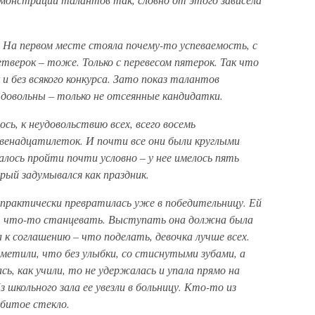
На первом месте стояла почему-то успеваемость, с
етверок – тоже. Только с перевесом пятерок. Так что
 без всякого конкурса. Зато показ талантов
и довольны – только не отсеянные кандидатки.
сь, к неудовольствию всех, всего восемь
венадцатилеток. И почти все они были круглыми
алось пройти почти условно – у нее имелось пять
рый задумывался как праздник.
а практически превратилась уже в победительницу. Ей
е, что-то станцевать. Выступать она должна была
 к соглашению – что поделать, девочка лучше всех.
аметили, что без улыбки, со стиснутыми зубами, а
сь, как учили, то не удержалась и упала прямо на
Из школьного зала ее увезли в больницу. Кто-то из
 битое стекло.