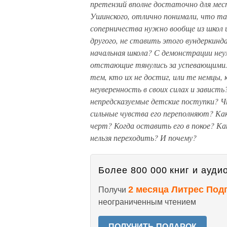
претензий вполне достаточно для мест
Ушинского, отлично понимали, что та
соперничества нужно вообще из школ и
другого, не ставить этого вундеркинда
начальная школа? С демонстрации не
отстающие тянулись за успевающими. 
тем, кто их не достиг, или те немцы,
неуверенность в своих силах и завис
непредсказуемые детские поступки? 
сильные чувства его переполняют? Как
черт? Когда оставить его в покое? К
нельзя переходить? И почему?
Более 800 000 книг и аудио
2 месяца Литрес Под
Получи
неограниченным чтением
ПОЛУЧИТЬ ПОДАРОК