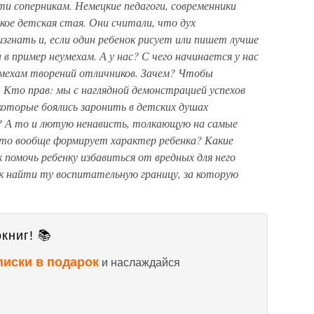
и соперникам. Немецкие педагоги, современники
кое детская стая. Они считали, что дух
згнать и, если один ребенок рисует или пишет лучше
 в пример неумехам. А у нас? С чего начинается у нас
умехам творений отличников. Зачем? Чтобы
Кто прав: мы с наглядной демонстрацией успехов
 которые боялись заронить в детских душах
ть? А то и лютую ненависть, толкающую на самые
Что вообще формирует характер ребенка? Какие
 помочь ребенку избавиться от вредных для него
ак найти ту воспитательную границу, за которую
книг! 📚
писки в подарок
и наслаждайся