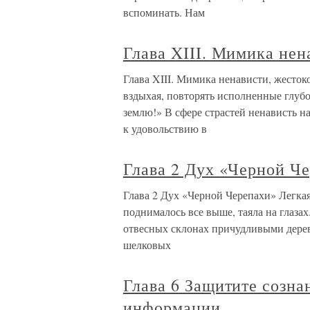
вспоминать. Нам
Глава XIII. Мимика нен
Глава XIII. Мимика ненависти, жесток
вздыхая, повторять исполненные глуб
землю!» В сфере страстей ненависть н
к удовольствию в
Глава 2 Дух «Черной Ч
Глава 2 Дух «Черной Черепахи» Легкая
поднималось все выше, таяла на глаза
отвесных склонах причудливыми дерев
шелковых
Глава 6 Защитите созна
информации