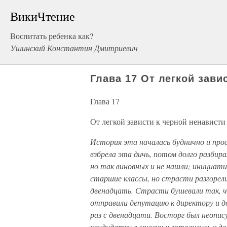
ВикиЧтение
Воспитать ребенка как?
Ушинский Константин Дмитриевич
Глава 17 От легкой зави
Глава 17
От легкой зависти к черной ненависти
История эта началась буднично и прос
взбрела эта дичь, потом долго разбира
но так виновных и не нашли; инициати
старшие классы, но страсти разгорели
двенадцать. Страсти бушевали так,
отправили депутацию к директору и д
раз с двенадцати. Восторг был неопис
кандидатки в мисски и готовились к д