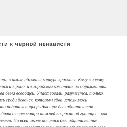
сти к черной ненависти
то: в школе объявили конкурс красоты. Кому в голову
лись и в роно, и в городском комитете по образованию,
ва была всеобщей. Участвовали, разумеется, только
сь среди девочек, которым едва исполнилось
 что родительницы рыдающих двенадцатилеток
обились пересмотра нижней возрастной границы – как
уемый. По всей школе носились двенадцатилетние
емонстрации талантов так, словно от этого зависела