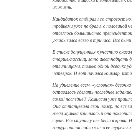
их жизнь.
Кандидаток отбирали со строгостью. 
тройками уже не брали, с половиной ч
отсеялось большинство претенденток и
укладывался всего в тричаса. Все был
В списке допущенных к участию оказало
старшеклассниц, зато шестнадцать д
отличницами, только одной девочке уд
четверок. И вот начался кошмар, кото
На удивление всем, «условная» девочк
оставалось сделать последнее задани
самой последней. Комиссия уже пришла
Она оттанцевала свой номер, но все з
когда музыка кончилась и она поклонила
сцене. Все ступни у нее были в крови. 
конкурсанток подложил в ее туфельки