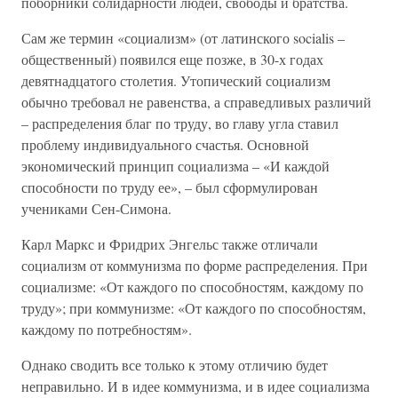
поборники солидарности людей, свободы и братства.
Сам же термин «социализм» (от латинского socialis –
общественный) появился еще позже, в 30-х годах
девятнадцатого столетия. Утопический социализм
обычно требовал не равенства, а справедливых различий
– распределения благ по труду, во главу угла ставил
проблему индивидуального счастья. Основной
экономический принцип социализма – «И каждой
способности по труду ее», – был сформулирован
учениками Сен-Симона.
Карл Маркс и Фридрих Энгельс также отличали
социализм от коммунизма по форме распределения. При
социализме: «От каждого по способностям, каждому по
труду»; при коммунизме: «От каждого по способностям,
каждому по потребностям».
Однако сводить все только к этому отличию будет
неправильно. И в идее коммунизма, и в идее социализма