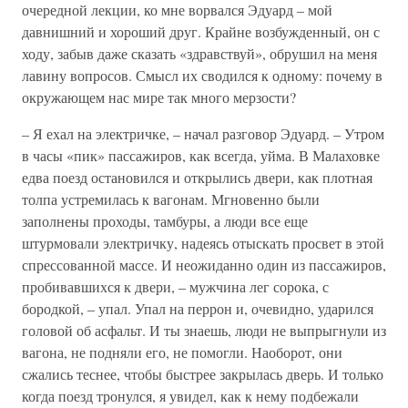
очередной лекции, ко мне ворвался Эдуард – мой
давнишний и хороший друг. Крайне возбужденный, он с
ходу, забыв даже сказать «здравствуй», обрушил на меня
лавину вопросов. Смысл их сводился к одному: почему в
окружающем нас мире так много мерзости?
– Я ехал на электричке, – начал разговор Эдуард. – Утром
в часы «пик» пассажиров, как всегда, уйма. В Малаховке
едва поезд остановился и открылись двери, как плотная
толпа устремилась к вагонам. Мгновенно были
заполнены проходы, тамбуры, а люди все еще
штурмовали электричку, надеясь отыскать просвет в этой
спрессованной массе. И неожиданно один из пассажиров,
пробивавшихся к двери, – мужчина лег сорока, с
бородкой, – упал. Упал на перрон и, очевидно, ударился
головой об асфальт. И ты знаешь, люди не выпрыгнули из
вагона, не подняли его, не помогли. Наоборот, они
сжались теснее, чтобы быстрее закрылась дверь. И только
когда поезд тронулся, я увидел, как к нему подбежали