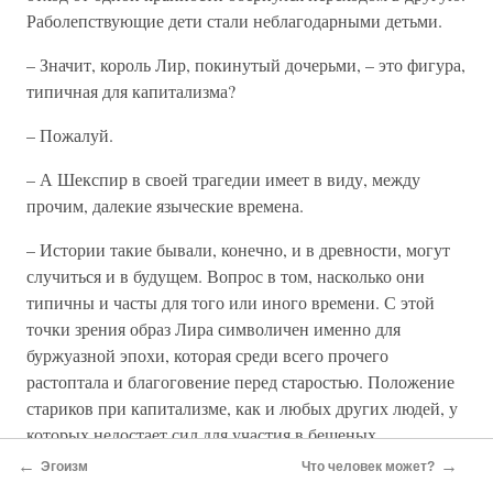
Раболепствующие дети стали неблагодарными детьми.
– Значит, король Лир, покинутый дочерьми, – это фигура,
типичная для капитализма?
– Пожалуй.
– А Шекспир в своей трагедии имеет в виду, между
прочим, далекие языческие времена.
– Истории такие бывали, конечно, и в древности, могут
случиться и в будущем. Вопрос в том, насколько они
типичны и часты для того или иного времени. С этой
точки зрения образ Лира символичен именно для
буржуазной эпохи, которая среди всего прочего
растоптала и благоговение перед старостью. Положение
стариков при капитализме, как и любых других людей, у
которых недостает сил для участия в бешеных
жизненных гонках, является жалким. Отношение к
←
→
Эгоизм
Что человек может?
старости сегодня, как, впрочем, и во все предыдущие