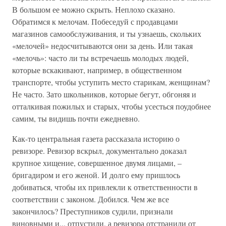
В большом ее можно скрыть. Неплохо сказано.
Обратимся к мелочам. Побеседуй с продавцами
магазинов самообслуживания, и ты узнаешь, скольких
«мелочей» недосчитываются они за день. Или такая
«мелочь»: часто ли ты встречаешь молодых людей,
которые вскакивают, например, в общественном
транспорте, чтобы уступить место старикам, женщинам?
Не часто. Зато школьников, которые бегут, обгоняя и
отталкивая пожилых и старых, чтобы усесться поудобнее
самим, ты видишь почти ежедневно.
Как-то центральная газета рассказала историю о
ревизоре. Ревизор вскрыл, документально доказал
крупное хищение, совершенное двумя лицами, –
бригадиром и его женой. И долго ему пришлось
добиваться, чтобы их привлекли к ответственности в
соответствии с законом. Добился. Чем же все
закончилось? Преступников судили, признали
виновными и... отпустили, а ревизора отстранили от