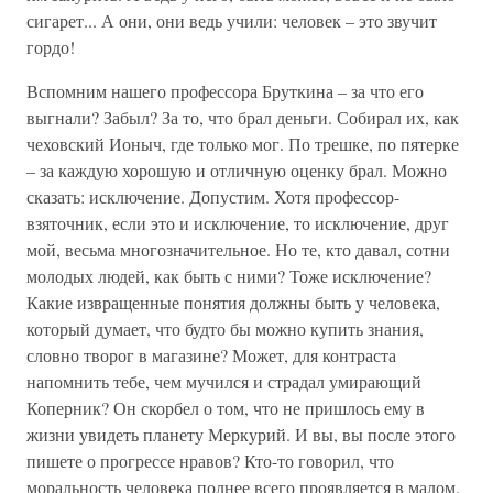
сигарет... А они, они ведь учили: человек – это звучит
гордо!
Вспомним нашего профессора Бруткина – за что его
выгнали? Забыл? За то, что брал деньги. Собирал их, как
чеховский Ионыч, где только мог. По трешке, по пятерке
– за каждую хорошую и отличную оценку брал. Можно
сказать: исключение. Допустим. Хотя профессор-
взяточник, если это и исключение, то исключение, друг
мой, весьма многозначительное. Но те, кто давал, сотни
молодых людей, как быть с ними? Тоже исключение?
Какие извращенные понятия должны быть у человека,
который думает, что будто бы можно купить знания,
словно творог в магазине? Может, для контраста
напомнить тебе, чем мучился и страдал умирающий
Коперник? Он скорбел о том, что не пришлось ему в
жизни увидеть планету Меркурий. И вы, вы после этого
пишете о прогрессе нравов? Кто-то говорил, что
моральность человека полнее всего проявляется в малом.