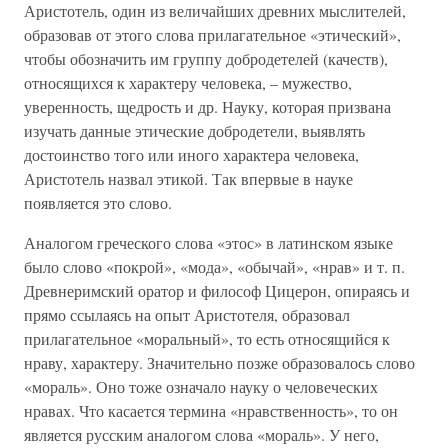
Аристотель, один из величайших древних мыслителей,
образовав от этого слова прилагательное «этический»,
чтобы обозначить им группу добродетелей (качеств),
относящихся к характеру человека, – мужество,
уверенность, щедрость и др. Науку, которая призвана
изучать данные этические добродетели, выявлять
достоинство того или иного характера человека,
Аристотель назвал этикой. Так впервые в науке
появляется это слово.
Аналогом греческого слова «этос» в латинском языке
было слово «покрой», «мода», «обычай», «нрав» и т. п.
Древнеримский оратор и философ Цицерон, опираясь и
прямо ссылаясь на опыт Аристотеля, образовал
прилагательное «моральный», то есть относящийся к
нраву, характеру. Значительно позже образовалось слово
«мораль». Оно тоже означало науку о человеческих
нравах. Что касается термина «нравственность», то он
является русским аналогом слова «мораль». У него,