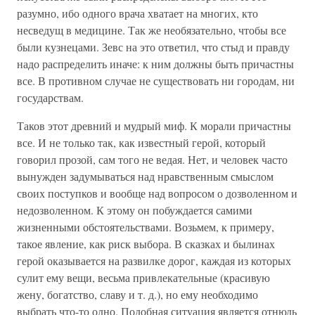
разумно, ибо одного врача хватает на многих, кто
несведущ в медицине. Так же необязательно, чтобы все
были кузнецами. Зевс на это ответил, что стыд и правду
надо распределить иначе: к ним должны быть причастны
все. В противном случае не существовать ни городам, ни
государствам.
Таков этот древний и мудрый миф. К морали причастны
все. И не только так, как известный герой, который
говорил прозой, сам того не ведая. Нет, и человек часто
вынужден задумываться над нравственным смыслом
своих поступков и вообще над вопросом о дозволенном и
недозволенном. К этому он побуждается самими
жизненными обстоятельствами. Возьмем, к примеру,
такое явление, как риск выбора. В сказках и былинах
герой оказывается на развилке дорог, каждая из которых
сулит ему вещи, весьма привлекательные (красивую
жену, богатство, славу и т. д.), но ему необходимо
выбрать что-то одно. Подобная ситуация является отнюдь