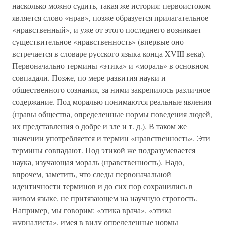
насколько можно судить, такая же история: первоистоком
является слово «нрав», позже образуется прилагательное
«нравственный», и уже от этого последнего возникает
существительное «нравственность» (впервые оно
встречается в словаре русского языка конца XVIII века).
Первоначально термины «этика» и «мораль» в основном
совпадали. Позже, по мере развития науки и
общественного сознания, за ними закрепилось различное
содержание. Под моралью понимаются реальные явления
(нравы общества, определенные нормы поведения людей,
их представления о добре и зле и т. д.). В таком же
значении употребляется и термин «нравственность». Эти
термины совпадают. Под этикой же подразумевается
наука, изучающая мораль (нравственность). Надо,
впрочем, заметить, что следы первоначальной
идентичности терминов и до сих пор сохранились в
живом языке, не притязающем на научную строгость.
Например, мы говорим: «этика врача», «этика
журналиста», имея в виду определенные нормы