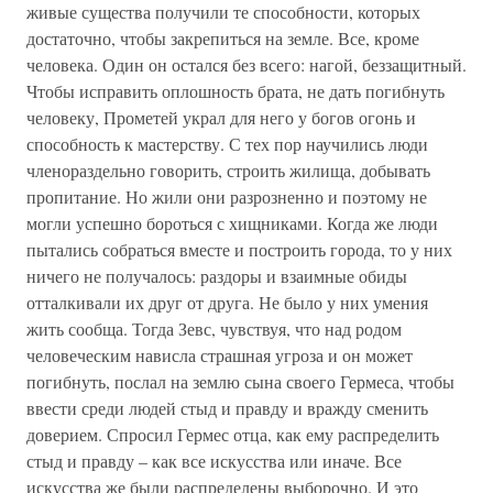
живые существа получили те способности, которых
достаточно, чтобы закрепиться на земле. Все, кроме
человека. Один он остался без всего: нагой, беззащитный.
Чтобы исправить оплошность брата, не дать погибнуть
человеку, Прометей украл для него у богов огонь и
способность к мастерству. С тех пор научились люди
членораздельно говорить, строить жилища, добывать
пропитание. Но жили они разрозненно и поэтому не
могли успешно бороться с хищниками. Когда же люди
пытались собраться вместе и построить города, то у них
ничего не получалось: раздоры и взаимные обиды
отталкивали их друг от друга. Не было у них умения
жить сообща. Тогда Зевс, чувствуя, что над родом
человеческим нависла страшная угроза и он может
погибнуть, послал на землю сына своего Гермеса, чтобы
ввести среди людей стыд и правду и вражду сменить
доверием. Спросил Гермес отца, как ему распределить
стыд и правду – как все искусства или иначе. Все
искусства же были распределены выборочно. И это