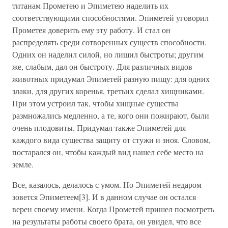
титанам Прометею и Эпиметею наделить их
соответствующими способностями. Эпиметей уговорил
Прометея доверить ему эту работу. И стал он
распределять среди сотворенных существ способности.
Одних он наделил силой, но лишил быстроты; другим
же, слабым, дал он быстроту. Для различных видов
животных придумал Эпиметей разную пищу: для одних
злаки, для других коренья, третьих сделал хищниками.
При этом устроил так, чтобы хищные существа
размножались медленно, а те, кого они пожирают, были
очень плодовиты. Придумал также Эпиметей для
каждого вида существа защиту от стужи и зноя. Словом,
постарался он, чтобы каждый вид нашел себе место на
земле.
Все, казалось, делалось с умом. Но Эпиметей недаром
зовется Эпиметеем[3]. И в данном случае он остался
верен своему имени. Когда Прометей пришел посмотреть
на результаты работы своего брата, он увидел, что все