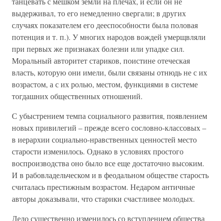
танцевать с мешком земли на плечах, и если он не
выдерживал, то его немедленно свергали; в других
случаях показателем его дееспособности была половая
потенция и т. п.). У многих народов вождей умерщвляли
при первых же признаках болезни или упадке сил.
Моральный авторитет стариков, поистине отеческая
власть, которую они имели, были связаны отнюдь не с их
возрастом, а с их ролью, местом, функциями в системе
тогдашних общественных отношений.
С убыстрением темпа социального развития, появлением
новых привилегий – прежде всего сословно-классовых –
в иерархии социально-нравственных ценностей место
старости изменилось. Однако в условиях простого
воспроизводства оно было все еще достаточно высоким.
И в рабовладельческом и в феодальном обществе старость
считалась престижным возрастом. Недаром античные
авторы доказывали, что старики счастливее молодых.
Дело существенно изменилось со вступлением общества