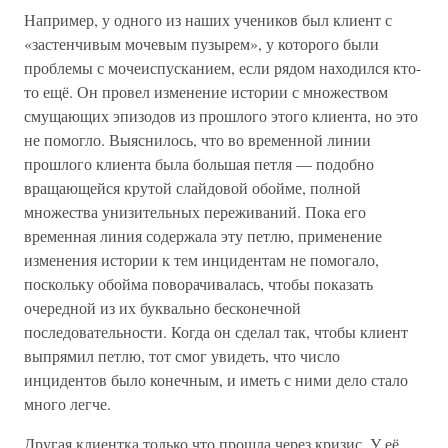
Например, у одного из наших учеников был клиент с
«застенчивым мочевым пузырем», у которого были
проблемы с мочеиспусканием, если рядом находился кто-
то ещё. Он провел изменение истории с множеством
смущающих эпизодов из прошлого этого клиента, но это
не помогло. Выяснилось, что во временной линии
прошлого клиента была большая петля — подобно
вращающейся крутой слайдовой обойме, полной
множества унизительных переживаний. Пока его
временная линия содержала эту петлю, применение
изменения истории к тем инцидентам не помогало,
поскольку обойма поворачивалась, чтобы показать
очередной из их буквально бесконечной
последовательности. Когда он сделал так, чтобы клиент
выпрямил петлю, тот смог увидеть, что число
инцидентов было конечным, и иметь с ними дело стало
много легче.
Другая клиентка только что прошла через кризис. У её