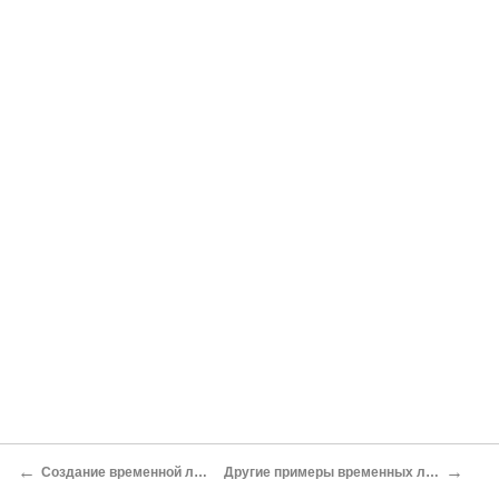
←
→
Создание временной линии
Другие примеры временных линий