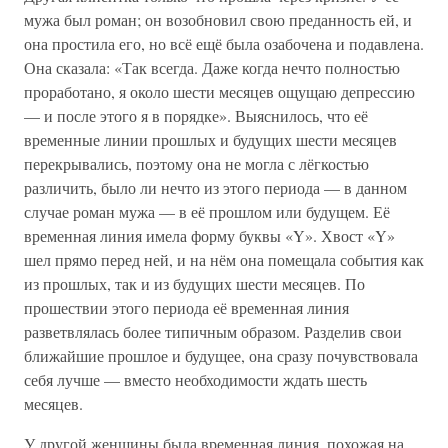
мужа был роман; он возобновил свою преданность ей, и
она простила его, но всё ещё была озабочена и подавлена.
Она сказала: «Так всегда. Даже когда нечто полностью
проработано, я около шести месяцев ощущаю депрессию
— и после этого я в порядке». Выяснилось, что её
временные линии прошлых и будущих шести месяцев
перекрывались, поэтому она не могла с лёгкостью
различить, было ли нечто из этого периода — в данном
случае роман мужа — в её прошлом или будущем. Её
временная линия имела форму буквы «Y». Хвост «Y»
шел прямо перед ней, и на нём она помещала события как
из прошлых, так и из будущих шести месяцев. По
прошествии этого периода её временная линия
разветвлялась более типичным образом. Разделив свои
ближайшие прошлое и будущее, она сразу почувствовала
себя лучше — вместо необходимости ждать шесть
месяцев.
У другой женщины была временная линия, похожая на