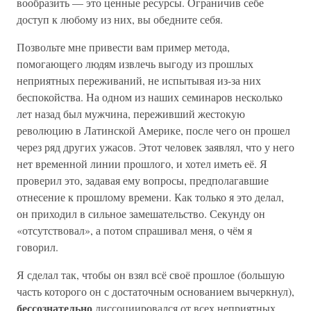
вообразить — это ценные ресурсы. Ограничив себе
доступ к любому из них, вы обедните себя.
Позвольте мне привести вам пример метода,
помогающего людям извлечь выгоду из прошлых
неприятных переживаний, не испытывая из-за них
беспокойства. На одном из наших семинаров несколько
лет назад был мужчина, переживший жестокую
революцию в Латинской Америке, после чего он прошел
через ряд других ужасов. Этот человек заявлял, что у него
нет временной линии прошлого, и хотел иметь её. Я
проверил это, задавая ему вопросы, предполагавшие
отнесение к прошлому времени. Как только я это делал,
он приходил в сильное замешательство. Секунду он
«отсутствовал», а потом спрашивал меня, о чём я
говорил.
Я сделал так, чтобы он взял всё своё прошлое (большую
часть которого он с достаточным основанием вычеркнул),
бессознательно
диссоциировался от всех неприятных