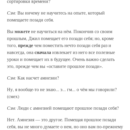
сортировки времени?
Сэм:
Вы ничему не научитесь на опыте, который
помещаете позади себя.
можете
Вы
не научиться на нём. Покончив со своим
прошлым, Джил помещает его позади себя; но, кроме
прежде
того,
чем поместить нечто позади себя раз и
сначала
навсегда, она
извлекает из него все полезные
уроки и помещает их в будущее. Очень важно сделать
это, прежде чем вы «оставите прошлое позади».
Сэм:
Как насчет амнезии?
Ну, я вообще-то не знаю... э... гм... о чём мы говорили?
(смех)
Сэм:
Люди с амнезией помещают прошлое позади себя?
Нет. Амнезия — это другое. Помещая прошлое позади
себя, вы не много думаете о нем, но оно вам по-прежнему