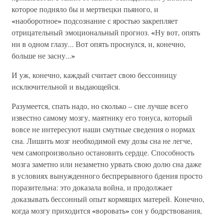
которое подняло бы и мертвецки пьяного, и
«
»
наоборотное
подсознание с яростью закрепляет
«
отрицательный эмоциональный прогноз.
Ну вот, опять
ни в одном глазу... Вот опять проснулся, и, конечно,
»
больше не засну...
И уж, конечно, каждый считает свою бессонницу
исключительной и выдающейся.
Разумеется, спать надо, но сколько – сие лучше всего
известно самому мозгу, маятнику его тонуса, который
вовсе не интересуют наши смутные сведения о нормах
сна. Лишить мозг необходимой ему дозы сна не легче,
чем самопроизвольно остановить сердце. Способность
мозга заметно или незаметно урвать свою долю сна даже
в условиях вынужденного беспрерывного бдения просто
поразительна: это доказала война, и продолжает
доказывать бессонный опыт кормящих матерей. Конечно,
«
»
когда мозгу приходится
воровать
сон у бодрствования,