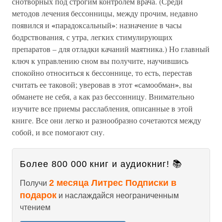
снотворных под строгим контролем врача. (Среди
методов лечения бессонницы, между прочим, недавно
«
»
появился и
парадоксальный
: назначение в часы
бодрствования, с утра, легких стимулирующих
препаратов – для отладки качаний маятника.) Но главный
ключ к управлению сном вы получите, научившись
спокойно относиться к бессоннице, то есть, перестав
«
»
считать ее таковой; уверовав в этот
самообман
, вы
обманете не себя, а как раз бессонницу. Внимательно
изучите все приемы расслабления, описанные в этой
книге. Все они легко и разнообразно сочетаются между
собой, и все помогают сну.
Более 800 000 книг и аудиокниг! 📚
2 месяца Литрес Подписки в
Получи
подарок
и наслаждайся неограниченным
чтением