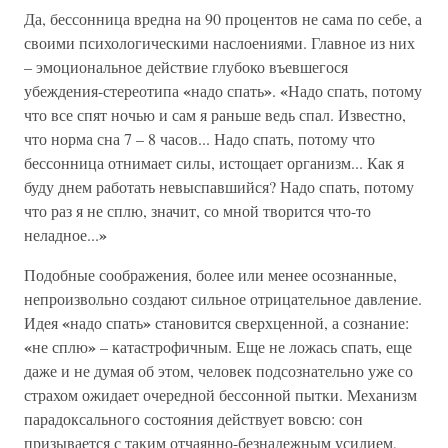
Да, бессонница вредна на 90 процентов не сама по себе, а
своими психологическими наслоениями. Главное из них
– эмоциональное действие глубоко въевшегося
«
»
«
убеждения-стереотипа
надо спать
.
Надо спать, потому
что все спят ночью и сам я раньше ведь спал. Известно,
что норма сна 7 – 8 часов... Надо спать, потому что
бессонница отнимает силы, истощает организм... Как я
буду днем работать невыспавшийся? Надо спать, потому
что раз я не сплю, значит, со мной творится что-то
»
неладное...
Подобные соображения, более или менее осознанные,
непроизвольно создают сильное отрицательное давление.
«
»
Идея
надо спать
становится сверхценной, а сознание:
«
»
не сплю
– катастрофичным. Еще не ложась спать, еще
даже и не думая об этом, человек подсознательно уже со
страхом ожидает очередной бессонной пытки. Механизм
парадоксального состояния действует вовсю: сон
призывается с таким отчаянно-безнадежным усилием,