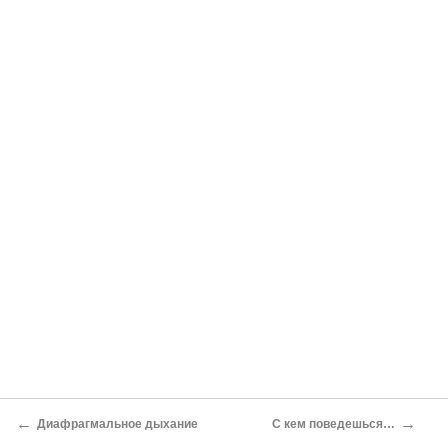
←
→
Диафрагмальное дыхание
С кем поведешься…