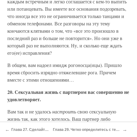
каждым встречным и легко соглашается с кем-то выпить
или потанцевать. Вы имеете все основания подозревать,
что иногда все это не ограничивается только танцами и
обменом телефонами. Все разговоры на эту тему
кончаются клятвами о том, что «все это произошло в
последний раз и больше не повторится». Но они уже в
который раз не выполняются. Ну, и сколько еще ждать
его(ее) исправления?
В общем, вам надоел имидж рогоносца(ицы). Пришло
время сбросить изрядно отяжелевшие рога. Причем
вместе с этими отношениями…
20. Сексуальная жизнь с партнером вас совершенно не
удовлетворяет.
Вам так и не удалось
настроить
свою сексуальную
жизнь так, как этого хотелось. Ваш партнер либо
мгновенно засыпает после одного раза, либо требует от
←
→
Глава 27. Сделайте свой образ более интересным!
Глава 29. Четко определитесь с тем, что вы хотите от своих новых любовных отношений!
вас проявления такой бурной сексуальной фантазии,