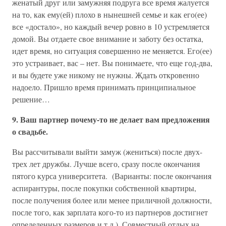
женатый друг или замужняя подруга все время жалуется
на то, как ему(ей) плохо в нынешней семье и как его(ее)
все «достало», но каждый вечер ровно в 10 устремляется
домой. Вы отдаете свое внимание и заботу без остатка,
идет время, но ситуация совершенно не меняется. Его(ее)
это устраивает, вас – нет. Вы понимаете, что еще год-два,
и вы будете уже никому не нужны. Ждать откровенно
надоело. Пришло время принимать принципиальное
решение…
9. Ваш партнер почему-то не делает вам предложения
о свадьбе.
Вы рассчитывали выйти замуж (жениться) после двух-
трех лет дружбы. Лучше всего, сразу после окончания
пятого курса университета. (Варианты: после окончания
аспирантуры, после покупки собственной квартиры,
после получения более или менее приличной должности,
после того, как зарплата кого-то из партнеров достигнет
определенных размеров и т.д.). Совместный отдых на