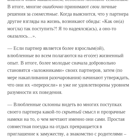
В итоге, многие
ошибочно
принимают
свои
личные
решения за
совместные
. Когда выяснится, что у партнера
другие взгляды на жизнь, возникают обиды: «Как он(а)
мог(ла) так поступить?! Я то надеялся(ась), а оно-то
оказалось…».
— Если партнер является более взрослым(ой),
влюбленные во всем полагаются на его(ее) жизненный
опыт. В итоге, более молодые сначала добровольно
становятся «заложниками» своих партнеров, затем (по
мере накапливания разочарования) начинают утверждать,
что они их «переросли» и уже не удовлетворены уровнем
разумности их поведения.
— Влюбленные склонны видеть во многих поступках
своего партнера какой-то
скрытый
смысл и прозрачные
намеки на то, о чем мечтают именно они сами. Простая
совместная поездка на отдых превращается в
приглашение к замужеству, а знакомство с родителями –