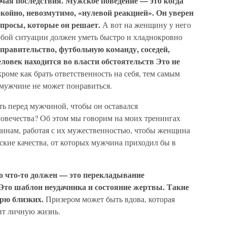
ючая последствия. Мужское поведение — это когда
койно, невозмутимо, «нулевой реакцией». Он уверен
 вопросы, которые он решает.
А вот на женщину у него
юбой ситуации должен уметь быстро и хладнокровно
правительство, футбольную команду, соседей,
еловек находится во власти обстоятельств Это не
кроме как брать ответственность на себя, тем самым
 мужчине не может понравиться.
ть перед мужчиной, чтобы он оставался
овечества? Об этом мы говорим на моих тренингах
инам, работая с их мужественностью, чтобы женщина
кие качества, от которых мужчина приходил бы в
то что-то должен — это перекладывание
. Это шаблон неудачника и состояние жертвы. Такие
рю близких.
Призером может быть вдова, которая
ит личную жизнь.