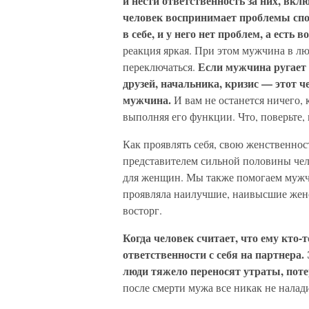
и нести ответственность за них, вкл
человек воспринимает проблемы спо
в себе, и у него нет проблем, а есть
реакция яркая. При этом мужчина в л
Если мужчина ругает 
переключаться.
друзей, начальника, кризис — этот ч
мужчина.
И вам не останется ничего, 
выполняя его функции. Что, поверьте,
Как проявлять себя, свою женственнос
представителем сильной половины чел
для женщин. Мы также помогаем мужч
проявляла наилучшие, наивысшие женс
восторг.
Когда человек считает, что ему кто-
ответственности с себя на партнера
люди тяжело переносят утраты, поте
после смерти мужа все никак не налад