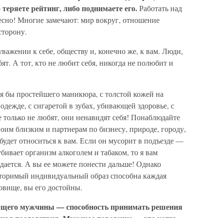
теряете рейтинг, либо поднимаете его.
Работать над
есно! Многие замечают: мир вокруг, отношение
сторону.
ажении к себе, обществу и, конечно же, к вам. Люди,
бят. А тот, кто не любит себя, никогда не полюбит и
я бы простейшего маникюра, с толстой кожей на
 одежде, с сигаретой в зубах, убивающей здоровье, с
 только не любят, они ненавидят себя! Понаблюдайте
своим близким и партнерам по бизнесу, природе, городу,
будет относиться к вам. Если он мусорит в подъезде —
убивает организм алкоголем и табаком, то я вам
едается. А вы ее можете понести дальше! Однако
вторимый индивидуальный образ способна каждая
овище, вы его достойны.
ящего мужчины — способность принимать решения