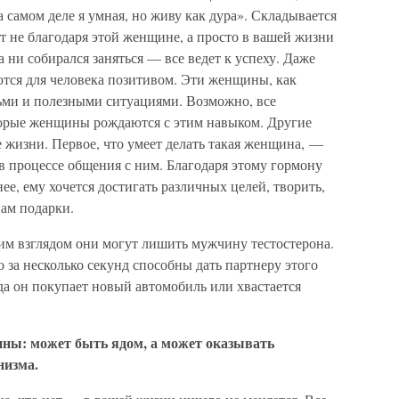
 самом деле я умная, но живу как дура». Складывается
т не благодаря этой женщине, а просто в вашей жизни
 ни собирался заняться — все ведет к успеху. Даже
ются для человека позитивом. Эти женщины, как
ьми и полезными ситуациями. Возможно, все
торые женщины рождаются с этим навыком. Другие
 жизни. Первое, что умеет делать такая женщина, —
в процессе общения с ним. Благодаря этому гормону
е, ему хочется достигать различных целей, творить,
нам подарки.
м взглядом они могут лишить мужчину тестостерона.
за несколько секунд способны дать партнеру этого
гда он покупает новый автомобиль или хвастается
ны: может быть ядом, а может оказывать
низма.