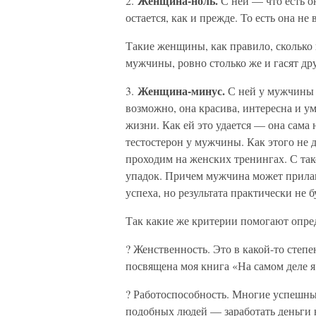
Женщина-ноль.
2.
С ней — что есть о
остается, как и прежде. То есть она не
Такие женщины, как правило, сколько
мужчины, ровно столько же и гасят д
Женщина-минус.
3.
С ней у мужчины к
возможно, она красива, интересна и ум
жизни. Как ей это удается — она сама 
тестостерон у мужчины. Как этого не 
проходим на женских тренингах. С так
упадок. Причем мужчина может прилаг
успеха, но результата практически не б
Так какие же критерии помогают опре
? Женственность. Это в какой-то сте
посвящена моя книга «На самом деле я 
? Работоспособность. Многие успешны
подобных людей — заработать деньги н