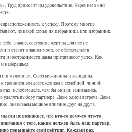
». Труд приносит им удовольствие. Через него они
есте.
редрасположенность к успеху. Поэтому многие
тывают, из какой семьи их избранница или избранник.
 себе, значит, состояние жертвы для нее не
ачи и ставит в зависимость от обстоятельств.
сти и неотразимости дамы притягивают успех. Как
 и наберешься.
тся и к мужчинам. Союз мужичины и женщины,
 к грандиозным достижениям в семейной, личной
онтах, в любом деле, чем бы они ни занимались.
 уделять выбору партнера. Даже одной встрече. Даже
овно, оказываем мощное влияние друг на друга.
ысли не возникнет, что кто-то кому-то что-то
 внимания с того, каким должен быть ваш партнер,
оянно повышайте свой рейтинг. Каждый раз,