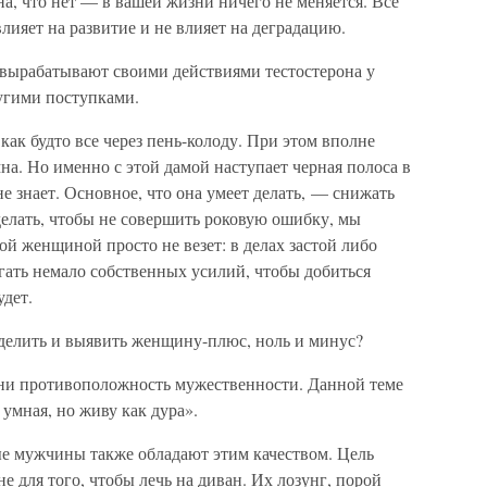
на, что нет — в вашей жизни ничего не меняется. Все
 влияет на развитие и не влияет на деградацию.
 вырабатывают своими действиями тестостерона у
ругими поступками.
ак будто все через пень-колоду. При этом вполне
на. Но именно с этой дамой наступает черная полоса в
не знает. Основное, что она умеет делать, — снижать
делать, чтобы не совершить роковую ошибку, мы
ой женщиной просто не везет: в делах застой либо
ать немало собственных усилий, чтобы добиться
удет.
делить и выявить женщину-плюс, ноль и минус?
пени противоположность мужественности. Данной теме
умная, но живу как дура».
е мужчины также обладают этим качеством. Цель
е для того, чтобы лечь на диван. Их лозунг, порой