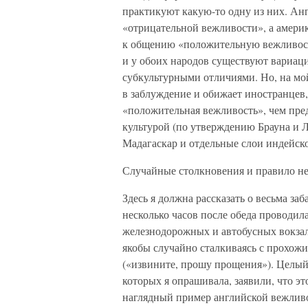
практикуют какую-то одну из них. Ан
«отрицательной вежливости», а амери
к общению «положительную вежливость
и у обоих народов существуют вариаци
субкультурными отличиями. Но, на мой
в заблуждение и обижает иностранцев,
«положительная вежливость», чем пред
культурой (по утверждению Брауна и Л
Мадагаскар и отдельные слои индейско
Случайные столкновения и правило н
Здесь я должна рассказать о весьма з
несколько часов после обеда проводил
железнодорожных и автобусных вокзала
якобы случайно сталкиваясь с прохожи
(«извините, прошу прощения»). Целый 
которых я опрашивала, заявили, что э
наглядный пример английской вежливос