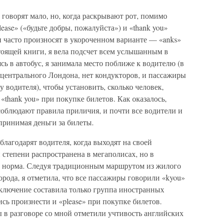
говорят мало, но, когда раскрывают рот, помимо
ease» («будьте добры, пожалуйста») и «thank you»
 часто произносят в укороченном варианте — «anks»
тоящей книги, я вела подсчет всем услышанным в
ясь в автобус, я занимала место поближе к водителю (в
 центрального Лондона, нет кондукторов, и пассажиры
 водителя), чтобы установить, сколько человек,
 «thank you» при покупке билетов. Как оказалось,
облюдают правила приличия, и почти все водители и
принимая деньги за билеты.
благодарят водителя, когда выходят на своей
 степени распространена в мегаполисах, но в
о норма. Следуя традиционным маршрутом из жилого
орода, я отметила, что все пассажиры говорили «kyou»
сключение составила только группа иностранных
сь произнести и «please» при покупке билетов.
 в разговоре со мной отметили учтивость английских