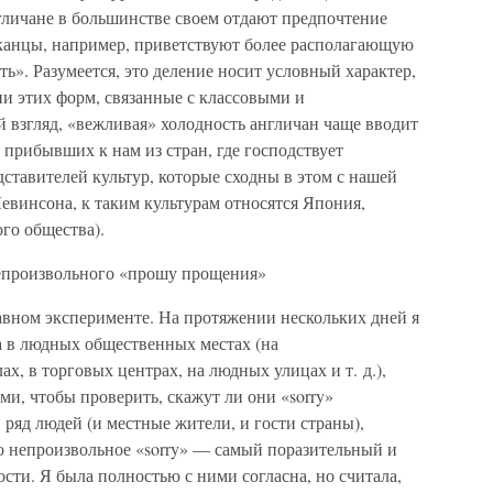
гличане в большинстве своем отдают предпочтение
канцы, например, приветствуют более располагающую
». Разумеется, это деление носит условный характер,
и этих форм, связанные с классовыми и
 взгляд, «вежливая» холодность англичан чаще вводит
 прибывших к нам из стран, где господствует
ставителей культур, которые сходны в этом с нашей
евинсона, к таким культурам относятся Япония,
го общества).
епроизвольного «прошу прощения»
абавном эксперименте. На протяжении нескольких дней я
а в людных общественных местах (на
х, в торговых центрах, на людных улицах и т. д.),
ми, чтобы проверить, скажут ли они «sorry»
ряд людей (и местные жители, и гости страны),
то непроизвольное «sorry» — самый поразительный и
ти. Я была полностью с ними согласна, но считала,