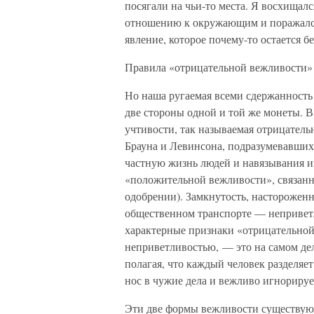
посягали на чьи-то места. Я восхища
отношению к окружающим и поражался 
явление, которое почему-то остается б
Правила «отрицательной вежливости»
Но наша ругаемая всеми сдержанность 
две стороны одной и той же монеты. 
учтивости, так называемая отрицател
Брауна и Левинсона, подразумевавших
частную жизнь людей и навязывания и
«положительной вежливости», связан
одобрении). Замкнутость, настороженн
общественном транспорте — неприветл
характерные признаки «отрицательной 
неприветливостью, — это на самом дел
полагая, что каждый человек разделяе
нос в чужие дела и вежливо игнорир
Эти две формы вежливости существуют