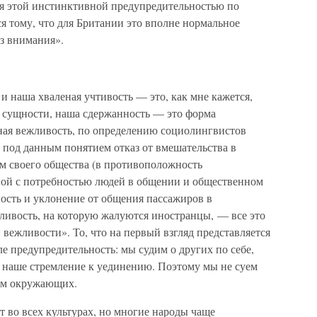
лся этой инстинктивной предупредительностью по
тому, что для Британии это вполне нормальное
ез внимания».
и наша хваленая учтивость — это, как мне кажется,
В сущности, наша сдержанность — это форма
ьная вежливость, по определению социолингвистов
 под данным понятием отказ от вмешательства в
м своего общества (в противоположность
ной с потребностью людей в общении и общественном
ость и уклонение от общения пассажиров в
ивость, на которую жалуются иностранцы, — все это
вежливости». То, что на первый взгляд представляется
е предупредительность: мы судим о других по себе,
т наше стремление к уединению. Поэтому мы не суем
уем окружающих.
 во всех культурах, но многие народы чаще