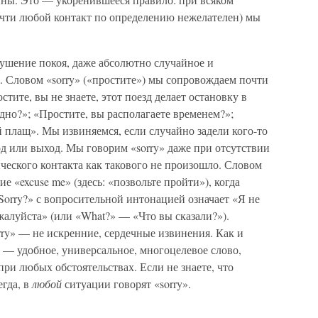
очти любой контакт по определению нежелателен) мы
рушение покоя, даже абсолютно случайное и
. Словом «sorry» («простите») мы сопровождаем почти
ите, вы не знаете, этот поезд делает остановку в
одно?»; «Простите, вы располагаете временем?»;
й плащ». Мы извиняемся, если случайно задели кого-то
ход или выход. Мы говорим «sorry» даже при отсутствии
ического контакта как такового не произошло. Словом
е «excuse me» (здесь: «позвольте пройти»), когда
Sorry?» с вопросительной интонацией означает «Я не
жалуйста» (или «What?» — «Что вы сказали?»).
rry» — не искренние, сердечные извинения. Как и
ry» — удобное, универсальное, многоцелевое слово,
при любых обстоятельствах. Если не знаете, что
егда, в
любой
ситуации говорят «sorry».