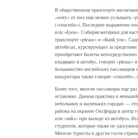
В общественном транспорте англичане 
«sorry» от них еще можно услышать «pl
(«спасибо»). Последнее выражение они
или «kyou». Собирая материал для нас
транспорте «please» и «thank you». Сад
автобусах, курсирующих за пределами
приобретают билеты непосредственно у
входящих в автобус, говорят «please» и
большинство английских пассажиров с
кондукторы также говорят «спасибо», 
Более того, многие пассажиры еще раз 
остановке. Данная практика в меньшей
небольших и маленьких городах — эт
района на окраине Оксфорда в центр г
или «anks» при выходе из автобуса. И
студентов, которые также не удосужили
Многие туристы и другие гости страны