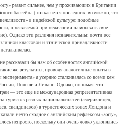
orry» развит сильнее, чем у проживающих в Британии
ского бассейна (что касается последних, возможно, это
вежливости» в индейской культуре: подобные
сти, проявляемой при нежелании навязывать свое
ие). Однако эти различия незначительны: почти все
азличной классовой и этнической принадлежности —
 наталкивалась.
не рассказали бы нам об особенностях английской
такие же результаты, проводя аналогичные опыты в
ы эксперимента» я усердно сталкивалась со всеми кем
России, Польше и Ливане. Однако, понимая, что
стран — это еще не международная репрезентативная
я на туристов разных национальностей (американцев,
цев, скандинавов) в туристических зонах Лондона и
азали нечто сходное с английским рефлексом «sorry»,
алось непросто, поскольку они очень ловко уклонялись