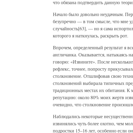
что обязана подтвердить данную теор
Начало было довольно неудачным. Пер
безупречно — в том смысле, что мне у
случайность[63], — но я сама испортил
которого я наткнулась, раскрыть рот.
Впрочем, определенный результат я все
англичанка. Оказывается, натыкаясь на
говорю: «Извините». После нескольких
рефлекс, точнее, попросту прикусывала
столкновение. Отшлифовав свою техни
столкновений выбирала типичных пред
традиционных местах их обитания. К 
репутацию: около 80% моих жертв изви
очевидно, что столкновение произошло
Наблюдались некоторые несущественн
извинялись чуть более охотно, чем мо
подростки 15–16 лет, особенно если он