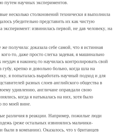
ию путем научных экспериментов.
вые несколько столкновений технически я выполнила
далось убедительно представить их как чистую
а эксперимент: извинилась первой, не дав человеку, на
 же получила: доказала себе самой, что я истинная
 кого-то, даже просто слегка задевая, я машинально
 неудач я наконец-то научилась контролировать свой
 губу, крепко и довольно больно, когда шла на
ку, я попыталась выработать научный подход и для
ставителей разных слоев английского общества в
моему удивлению, англичане оправдали свою
нялись, когда я натыкалась на них, хотя было
 по моей вине.
ые различия в реакции. Например, пожилые люди
лодежь (реже остальных извинялись мальчики-
и были в компании). Оказалось, что у британцев