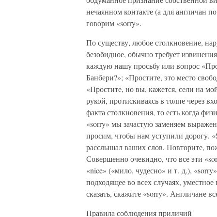
нечаянном контакте (а для англичан п
говорим «sorry».
По существу, любое столкновение, на
безобидное, обычно требует извинения
каждую нашу просьбу или вопрос «Прост
Банбери?»; «Простите, это место своб
«Простите, но вы, кажется, сели на мо
рукой, протискиваясь в толпе через в
факта столкновения, то есть когда физ
«sorry» мы зачастую заменяем выражени
просим, чтобы нам уступили дорогу. «
расслышал ваших слов. Повторите, по
Совершенно очевидно, что все эти «so
«nice» («мило, чудесно» и т. д.), «sor
подходящее во всех случаях, уместное 
сказать, скажите «sorry». Англичане вс
Правила соблюдения приличий