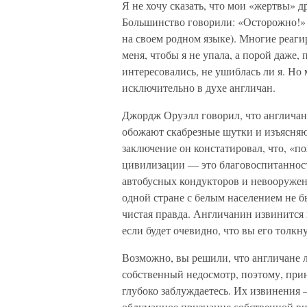
Я не хочу сказать, что мои «жертвы» 
Большинство говорили: «Осторожно!» 
на своем родном языке). Многие реаг
меня, чтобы я не упала, а порой даже,
интересовались, не ушиблась ли я. Но 
исключительно в духе англичан.
Джордж Оруэлл говорил, что англичане
обожают скабрезные шутки и изъясняют
заключение он констатировал, что, «п
цивилизации — это благовоспитанност
автобусных кондукторов и невооружен
одной стране с белым населением не бы
чистая правда. Англичанин извинится 
если будет очевидно, что вы его толк
Возможно, вы решили, что англичане 
собственный недосмотр, поэтому, прин
глубоко заблуждаетесь. Их извинения 
обдуманное признание собственной ви