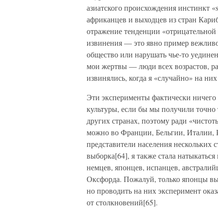
азиатского происхождения инстинкт «s
африканцев и выходцев из стран Кариб
отражение тенденции «отрицательной 
извинения — это явно пример вежливо
общество или нарушать чье-то уединен
мои жертвы — люди всех возрастов, р
извинялись, когда я «случайно» на них
Эти эксперименты фактически ничего 
культуры, если бы мы получили точно 
других странах, поэтому ради «чистот
можно во Франции, Бельгии, Италии, 
представители населения нескольких 
выборка[64], я также стала натыкатьс
немцев, японцев, испанцев, австралий
Оксфорда. Пожалуй, только японцы вык
но проводить на них эксперимент оказ
от столкновений[65].