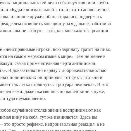
других национальностей вели себя неучтиво или грубо.
или «Будьте внимательней!» (или что-то аналогичное
ировали вполне дружелюбно, старались поддержать
 прежде чем позволить мне двинуться дальше, заботливо
машинальное «sorry» — это, как мне кажется, реакция
 «неисправимые игроки, всю зарплату тратят на пиво,
ся на самом мерзком языке в мире». Тем не менее в
ожалуй, самая примечательная черта английской
ь». В доказательство наряду с доброжелательностью
ных полицейских он приводит тот факт, что «ни в
вает так легко столкнуть с тротуара человека». И это
перед вами, даже оказавшись по вашей вине в луже,
нули туда неумышленно.
любое случайное столкновение воспринимают как
имая вину на себя, тут же извиняются. Здесь вы
— это просто рефлекс, непроизвольная реакция, а не
ны. Это — укоренившееся правило: при всяком