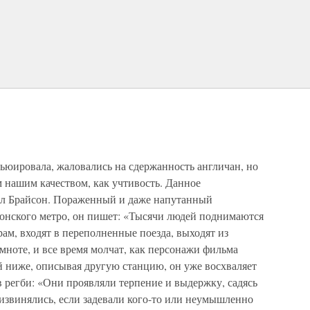
ьюировала, жаловались на сдержанность англичан, но
 нашим качеством, как учтивость. Данное
лл Брайсон. Пораженный и даже напутанный
онского метро, он пишет: «Тысячи людей поднимаются
рам, входят в переполненные поезда, выходят из
емноте, и все время молчат, как персонажи фильма
 ниже, описывая другую станцию, он уже восхваляет
 регби: «Они проявляли терпение и выдержку, садясь
, извинялись, если задевали кого-то или неумышленно