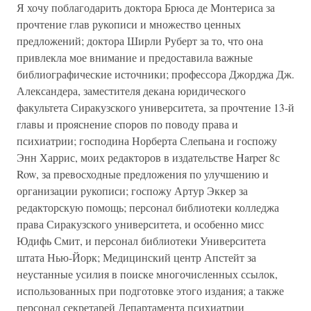
Я хочу поблагодарить доктора Брюса де Монтериса за
прочтение глав рукописи и множество ценных
предложений; доктора Ширли Руберт за то, что она
привлекла мое внимание и предоставила важные
библиографические источники; профессора Джорджа Дж.
Александера, заместителя декана юридического
факультета Сиракузского университета, за прочтение 13-й
главы и прояснение споров по поводу права и
психиатрии; господина Норберта Слепьана и госпожу
Энн Харрис, моих редакторов в издательстве Harper 8с
Row, за превосходные предложения по улучшению и
организации рукописи; госпожу Артур Эккер за
редакторскую помощь; персонал библиотеки колледжа
права Сиракузского университета, и особенно мисс
Юдифь Смит, и персонал библиотеки Университета
штата Нью-Йорк; Медицинский центр Апстейт за
неустанные усилия в поиске многочисленных ссылок,
использованных при подготовке этого издания; а также
персонал секретарей Департамента психиатрии