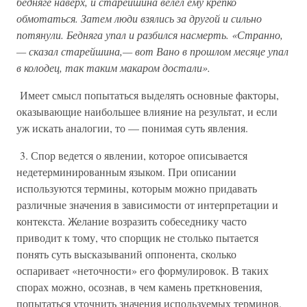
бедняге наверх, и старейшина велел ему крепко
обмотаться. Затем люди взялись за другой и сильно
потянули. Бедняга упал и разбился насмерть. «Странно,
— сказал старейшина,— вот Вано в прошлом месяце упал
в колодец, так таким макаром достали».
Имеет смысл попытаться выделять основные факторы,
оказывающие наибольшее влияние на результат, и если
уж искать аналогии, то — понимая суть явления.
3. Спор ведется о явлении, которое описывается
недетерминированным языком. При описании
используются термины, которым можно придавать
различные значения в зависимости от интерпретации и
контекста. Желание возразить собеседнику часто
приводит к тому, что спорщик не столько пытается
понять суть высказываний оппонента, сколько
оспаривает «неточности» его формулировок. В таких
спорах можно, осознав, в чем камень преткновения,
попытаться уточнить значения используемых терминов.