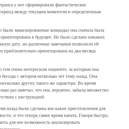
транса у нее сформировали фантастическое
в период между текущим моментом и определенным
то были замаскированные команды) она сначала была
 ориентирована в будущее. Не было сделано никаких
ьную дату, но различные замечания позволили ей
ни приблизительно ориентирована на два месяца
о том очень интересном пациенте, за которым она
 беседы с автором несколько лет тому назад. Она
 несколько других такого же характера. Во время
олько раз замечал, что она, вероятно, забыла множество
ветствии с инструкцией.
емя назад были сделаны кое-какие приготовления для
вости, и что теперь самое время начать. Говоря быстро,
чить для нее возможность анализировать
следующее: