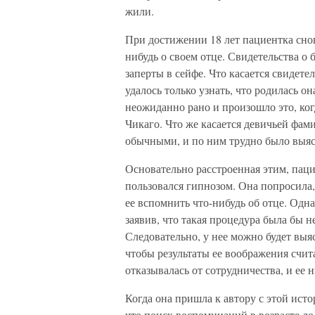
жили.
При достижении 18 лет пациентка сно
нибудь о своем отце. Свидетельства о б
заперты в сейфе. Что касается свидете
удалось только узнать, что родилась он
неожиданно рано и произошло это, когд
Чикаго. Что же касается девичьей фам
обычными, и по ним трудно было выяс
Основательно расстроенная этим, паци
пользовался гипнозом. Она попросила
ее вспомнить что-нибудь об отце. Одна
заявив, что такая процедура была бы н
Следовательно, у нее можно будет выяс
чтобы результаты ее воображения счит
отказывалась от сотрудничества, и ее 
Когда она пришла к автору с этой исто
что поиск воспоминаний в возрасте до 