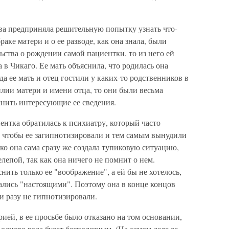
ва предприняла решительную попытку узнать что-
раке матери и о ее разводе, как она знала, были
льства о рождении самой пациентки, то из него ей
а в Чикаго. Ее мать объяснила, что родилась она
а ее мать и отец гостили у каких-то родственников в
илии матери и имени отца, то они были весьма
нить интересующие ее сведения.
ентка обратилась к психиатру, который часто
, чтобы ее загипнотизировали и тем самым вынудили
ко она сама сразу же создала тупиковую ситуацию,
елепой, так как она ничего не помнит о нем.
нить только ее "воображение", а ей бы не хотелось,
ались "настоящими". Поэтому она в конце концов
ни разу не гипнотизировали.
рией, в ее просьбе было отказано на том основании,
одного года будет бесполезным. (На самом деле ее