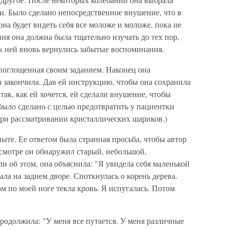
. Было сделано непосредственное внушение, что в
на будет видеть себя все моложе и моложе, пока не
ия она должна была тщательно изучать до тех пор,
 к ней вновь вернулись забытые воспоминания.
 поглощенная своим заданием. Наконец она
на закончила. Дав ей инструкцию, чтобы она сохранила
так, как ей хочется, ей сделали внушение, чтобы
было сделано с целью предотвратить у пациентки
ри рассматривании кристаллических шариков.)
пыте. Ее ответом была странная просьба, чтобы автор
осмотре он обнаружил старый, небольшой,
и об этом, она объяснила: "Я увидела себя маленькой
ала на заднем дворе. Споткнулась о корень дерева.
м по моей ноге текла кровь. Я испугалась. Потом
родолжила: "У меня все путается. У меня различные