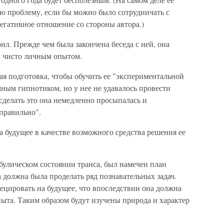
ую проблему, если бы можно было сотрудничать с
негативное отношение со стороны автора.)
ил. Прежде чем была закончена беседа с ней, она
к чисто личным опытом.
ая подготовка, чтобы обучить ее "экспериментальной
чным гипнотиком, но у нее не удавалось провести
сделать это она немедленно просыпалась и
еправильно".
а будущее в качестве возможного средства решения ее
булическом состоянии транса, был намечен план
а должна была проделать ряд познавательных задач.
оецировать на будущее, что впоследствии она должна
 опыта. Таким образом будут изучены природа и характер