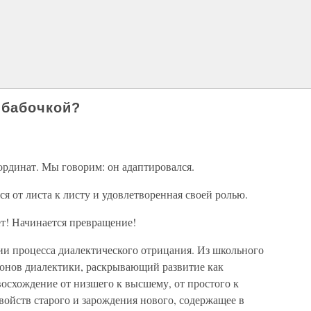
 бабочкой?
ординат. Мы говорим: он адаптировался.
я от листа к листу и удовлетворенная своей ролью.
ет! Начинается превращение!
ии процесса диалектического отрицания. Из школьного
нонов диалектики, раскрывающий развитие как
восхождение от низшего к высшему, от простого к
войств старого и зарождения нового, содержащее в