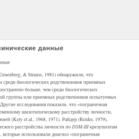
линические данные
анные
Gruenberg, & Strauss, 1981) обнаружили, что
ти среди биологических родственников приемных
ространено больше, чем среди биологических
ной группы или приемных родственников испытуемых
Другие исследования показали, что «пограничная
ременному шизотипическому расстройству личности,
й (Kety et al., 1968, 1971). Райдер (Reider, 1979),
еского расстройства личности по
DSM-III
крезультатам
 которые использовали диагноз «пограничная