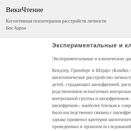
ВикиЧтение
Когнитивная психотерапия расстройств личности
Бек Аарон
Экспериментальные и к
Экспериментальные и клинические д
Кендлер, Грюнберг и Штраус (Kendler, 
шизотипическое расстройство личнос
детей, страдающих шизофренией, расп
родственников испытуемых контроль
контрольной группы и шизофреников. 
шизофрения», наиболее близкая к сов
была наследственно связана с шизофрение
однако применил критерии шизотипич
проведенных в прошлом исследований,