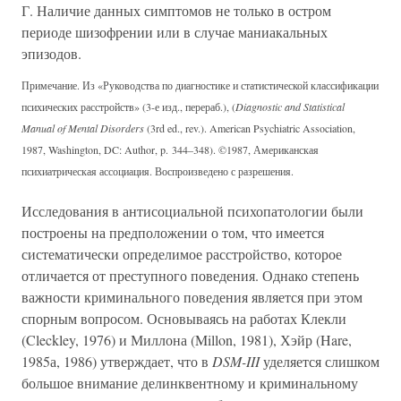
Г. Наличие данных симптомов не только в остром
периоде шизофрении или в случае маниакальных
эпизодов.
Примечание. Из «Руководства по диагностике и статистической классификации
психических расстройств» (3-е изд., перераб.), (
Diagnostic and Statistical
Manual of Mental Disorders
(3rd ed., rev.). American Psychiatric Association,
1987, Washington, DC: Author, p. 344–348). ©1987, Американская
психиатрическая ассоциация. Воспроизведено с разрешения.
Исследования в антисоциальной психопатологии были
построены на предположении о том, что имеется
систематически определимое расстройство, которое
отличается от преступного поведения. Однако степень
важности криминального поведения является при этом
спорным вопросом. Основываясь на работах Клекли
(Cleckley, 1976) и Миллона (Millon, 1981), Хэйр (Hare,
1985а, 1986) утверждает, что в
DSM-III
уделяется слишком
большое внимание делинквентному и криминальному