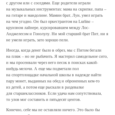
с другом или с соседями. Еще родители играли
на музыкальных инструментах: мама на скрипке, папа –
на гитаре и мандолине. Мамин брат, Луи, умел играть
на чем угодно. Он был оркестрантом на Lurline –
круизном лайнере, курсировавшем между Лос-
Анджелесом и Гонолулу. Ни мой старший брат Пит, ни я
не умели играть, зато хорошо пели.
Иногда, когда денег было в обрез, мы с Питом бегали
на пляж – но не рыбачить. Я мастерил самодельное сито,
и мы просеивали через него песок в поисках какой-
нибудь мелочи. А еще мы подметали пол
на спортплощадке начальной школы в надежде найти
пару монет, выданных на обед и оброненных кем-то
из детей, а потом еще рыскали в раздевалке
для старшеклассников. Если удача нам сопутствовала,
то улов мог составить и пятьдесят центов.
Конечно, себе мы не оставляли ничего. Это было бы