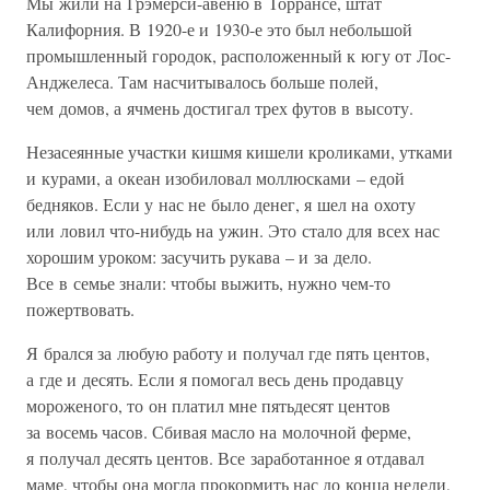
Мы жили на Грэмерси-авеню в Торрансе, штат
Калифорния. В 1920-е и 1930-е это был небольшой
промышленный городок, расположенный к югу от Лос-
Анджелеса. Там насчитывалось больше полей,
чем домов, а ячмень достигал трех футов в высоту.
Незасеянные участки кишмя кишели кроликами, утками
и курами, а океан изобиловал моллюсками – едой
бедняков. Если у нас не было денег, я шел на охоту
или ловил что-нибудь на ужин. Это стало для всех нас
хорошим уроком: засучить рукава – и за дело.
Все в семье знали: чтобы выжить, нужно чем-то
пожертвовать.
Я брался за любую работу и получал где пять центов,
а где и десять. Если я помогал весь день продавцу
мороженого, то он платил мне пятьдесят центов
за восемь часов. Сбивая масло на молочной ферме,
я получал десять центов. Все заработанное я отдавал
маме, чтобы она могла прокормить нас до конца недели,