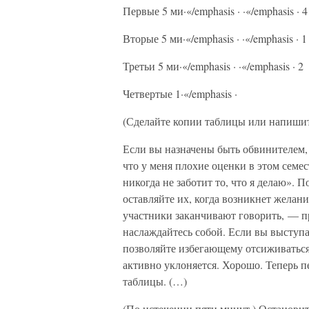
Первые 5 ми·«/emphasis
·
·«/emphasis
·
4
Вторые 5 ми·«/emphasis
·
·«/emphasis
·
1
Третьи 5 ми·«/emphasis
·
·«/emphasis
·
2
Четвертые 1·«/emphasis
·
(Сделайте копии таблицы или напишите
Если вы назначены быть обвинителем, 
что у меня плохие оценки в этом семес
никогда не заботит то, что я делаю». 
оставляйте их, когда возникнет желани
участники заканчивают говорить, — п
наслаждайтесь собой. Если вы выступ
позволяйте избегающему отсиживаться б
активно уклоняется. Хорошо. Теперь п
таблицы. (…)
(По истечении пяти минут.) Останови