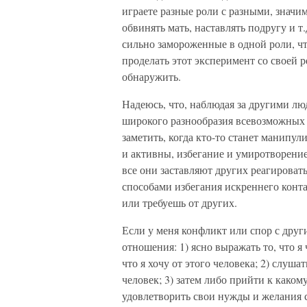
играете разные роли с разными, значи
обвинять мать, наставлять подругу и т
сильно замороженные в одной роли, чт
проделать этот эксперимент со своей 
обнаружить.
Надеюсь, что, наблюдая за другими л
широкого разнообразия всевозможных 
заметить, когда кто-то станет манипу
и активны, избегание и умиротворени
все они заставляют других реагироват
способами избегания искреннего контак
или требуешь от других.
Если у меня конфликт или спор с дру
отношения: 1) ясно выражать то, что я
что я хочу от этого человека; 2) слуш
человек; 3) затем либо прийти к како
удовлетворить свои нужды и желания с