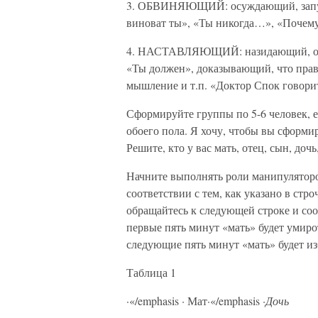
3. ОБВИНЯЮЩИЙ: осуждающий, запуг
виноват ты», «Ты никогда…», «Почем
4. НАСТАВЛЯЮЩИЙ: назидающий, опир
«Ты должен», доказывающий, что прав,
мышление и т.п. «Доктор Спок говор
Сформируйте группы по 5-6 человек, 
обоего пола. Я хочу, чтобы вы сформи
Решите, кто у вас мать, отец, сын, доч
Начните выполнять роли манипуляторо
соответствии с тем, как указано в ст
обращайтесь к следующей строке и со
первые пять минут «мать» будет умиро
следующие пять минут «мать» будет из
Таблица 1
·«/emphasis
·
Мат·«/emphasis
·Дочь