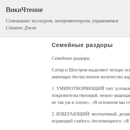
ВикиЧтение
Сознавание: исследуем, экперементируем, упражняемся
Стивенс Джон
Семейные раздоры
Семейные раздоры
Сатир и Шостром выделяют четыре осн
имеющих бесчисленное количество ва
1. УМИРОТВОРЯЮЩИЙ тип: успокаива
покровительствующий, нежно защищаю
не так уж и плохо», «В.основном мы с
2. ИЗБЕГАЮЩИЙ: молчаливый, делающ
играющий слабого, беспомощного: «Я н