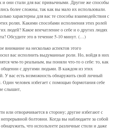
х и они стали для вас привычными. Другие же способы
сь более сложны, так как вы мало их использовали.
колько характерны для вас те способы взаимодействия с
тих ролях. Какими способами исполнения этих ролей
гих людей? Какое впечатление о себе и о других людях
ыта? Обсудите это в течение 5-10 минут. (…)
ое внимание на несколько аспектов этого
просил вас исполнить выдуманные роли. Но, войдя в них
ятся чем-то реальным, вы поняли что-то о себе: то, как
в общении с другими людьми. В каждом из этих
й. У вас есть возможность обнаружить свой личный
. Один человек избегает с помощью бормотания себе
 не слышит,
ти или отворачивается в сторону; другие избегают с
непрерывной болтовни. Когда вы наблюдаете за собой
обнаружить, что используете различные стили и даже