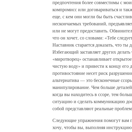
предпочтения более совместимы с мои
компромисс или договариваться и такж
еще, с кем они могли бы быть счастли
нескончаемых требований, предъявляем
или не могут предоставить. Обвинитель
что он хочет, со словами: «Тебе следуе
Наставник старается доказать, что ты 
Избегающий заставляет других делать ч
«миротворец» останавливает открытое 
чистую воду» и привести к концу его
противостояние несет риск разрушения
альтернатива — это бесконечные ссоры
манипулирование. Чем больше деталей 
когда вы находитесь в ссоре, тем боль
ситуацию и сделать коммуникацию дост
собой представляют реальные проблем
Следующие упражнения помогут вам п
хочу, чтобы вы, выполняя инструкцию, 