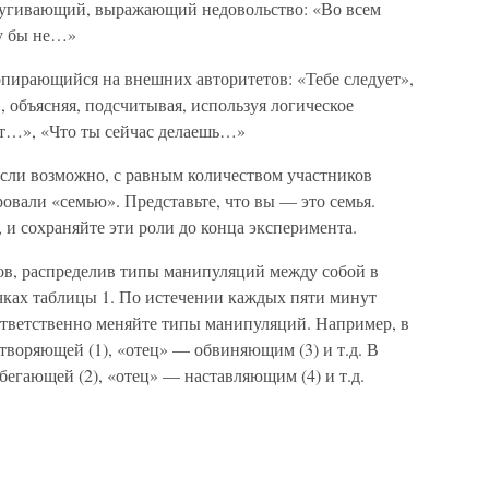
ивающий, выражающий недовольство: «Во всем
у бы не…»
ающийся на внешних авторитетов: «Тебе следует»,
 объясняя, подсчитывая, используя логическое
ит…», «Что ты сейчас делаешь…»
если возможно, с равным количеством участников
ровали «семью». Представьте, что вы — это семья.
ь, и сохраняйте эти роли до конца эксперимента.
в, распределив типы манипуляций между собой в
рочках таблицы 1. По истечении каждых пяти минут
ответственно меняйте типы манипуляций. Например, в
творяющей (1), «отец» — обвиняющим (3) и т.д. В
бегающей (2), «отец» — наставляющим (4) и т.д.