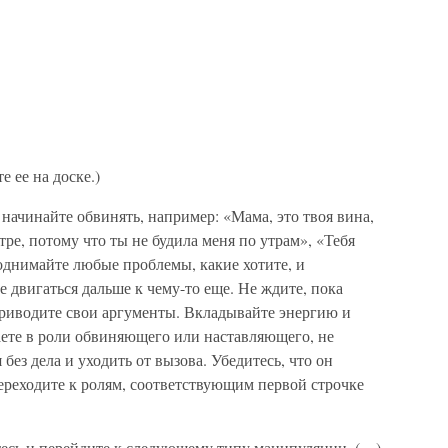
 ее на доске.)
начинайте обвинять, например: «Мама, это твоя вина,
тре, потому что ты не будила меня по утрам», «Тебя
Поднимайте любые проблемы, какие хотите, и
е двигаться дальше к чему-то еще. Не ждите, пока
риводите свои аргументы. Вкладывайте энергию и
аете в роли обвиняющего или наставляющего, не
ез дела и уходить от вызова. Убедитесь, что он
ереходите к ролям, соответствующим первой строчке
тесь и перейдите к следующему типу манипуляции. (…)