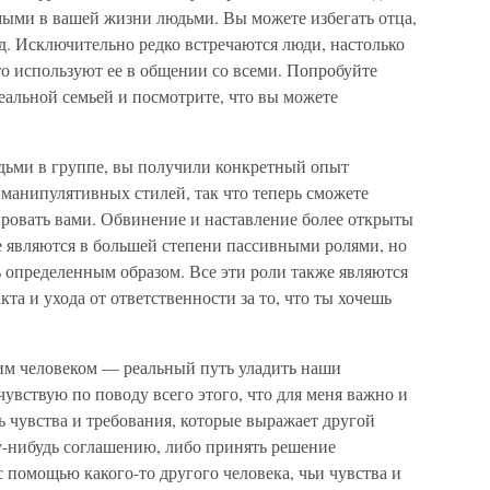
мыми в вашей жизни людьми. Вы можете избегать отца,
.д. Исключительно редко встречаются люди, настолько
о используют ее в общении со всеми. Попробуйте
реальной семьей и посмотрите, что вы можете
юдьми в группе, вы получили конкретный опыт
манипулятивных стилей, так что теперь сможете
лировать вами. Обвинение и наставление более открыты
е являются в большей степени пассивными ролями, но
ь определенным образом. Все эти роли также являются
та и ухода от ответственности за то, что ты хочешь
гим человеком — реальный путь уладить наши
 чувствую по поводу всего этого, что для меня важно и
ать чувства и требования, которые выражает другой
му-нибудь соглашению, либо принять решение
 помощью какого-то другого человека, чьи чувства и