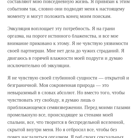
составляют мою повседневную жизнь. Я привязан к этим
событиям так, словно они подводят меня к настоящему
моменту и могут положить конец моим поискам.
Эякуляция воплощает эту потребность. Я на грани
оргазма, на пороге истинного блаженства, и все мое
внимание приковано к этому. Я не чувствую уязвимости
своей партнерши. Мне нет дела до чужих страданий. Я
двигаюсь в горячей влажности моей подруги и думаю
исключительно об эякуляции.
Я не чувствую своей глубинной сущности — открытой и
безграничной. Моя сокровенная природа — это
невыразимый в словах абсолют. Но вместо того, чтобы
чувствовать эту свободу, я думаю лишь о
приближающемся семяизвержении. Перед моими глазами
промелькнуло все, происходящее за стенами моей
спальни, все, что творится в беспредельной вселенной,
скрытой внутри меня. Но я отбросил все, чтобы без
помех насладиться оргазмом. Я раб своих сексуальных