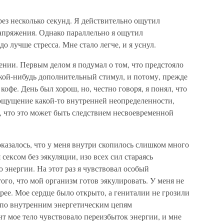
рез несколько секунд. Я действительно ощутил
апряжения. Однако параллельно я ощутил
о лучше стресса. Мне стало легче, и я уснул.
ении. Первым делом я подумал о том, что предстояло
какой-нибудь дополнительный стимул, и потому, прежде
кофе. День был хорош, но, честно говоря, я понял, что
 ощущение какой-то внутренней неопределенности,
, что это может быть следствием несвоевременной
оказалось, что у меня внутри скопилось слишком много
 сексом без эякуляции, изо всех сил стараясь
энергии. На этот раз я чувствовал особый
го, что мой организм готов эякулировать. У меня не
ее. Мое сердце было открыто, а гениталии не грозили
 по внутренним энергетическим цепям
нт мое тело чувствовало переизбыток энергии, и мне