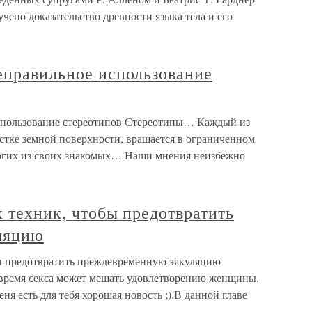
чено доказательство древности языка тела и его
еправильное использование
использование стереотипов Стереотипы… Каждый из
астке земной поверхности, вращается в ограниченном
ногих из своих знакомых… Наши мнения неизбежно
х техник, чтобы предотвратить
ляцию
бы предотвратить преждевременную эякуляцию
 время секса может мешать удовлетворению женщины.
меня есть для тебя хорошая новость ;).В данной главе