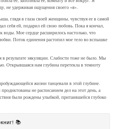
 поила ее, заполняла ее, комнату и все вокруг. Я
ду, не удерживая ощущения своего «я».
ша, глядя в глаза своей женщины, чувствуя ее в самой
дал себя ей, подарил ей свою любовь. Пока я кончал,
ок воды. Мое сердце расширилось настолько, что
любви. Поток единения растопил мое тело во вспышке
 в результате эякуляции. Слабости тоже не было. Мы
ю. Открывшаяся нам глубина перетекла в темноту
 пробуждающейся жизни танцевали в этой глубине.
родиктованы не расписанием дел на этот день, а
йствия были рождены улыбкой, притаившейся глубоко
книг! 📚