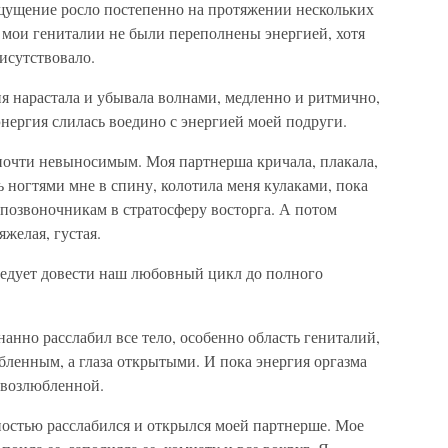
ощущение росло постепенно на протяжении нескольких
 мои гениталии не были переполнены энергией, хотя
рисутствовало.
гия нарастала и убывала волнами, медленно и ритмично,
энергия слилась воедино с энергией моей подруги.
очти невыносимым. Моя партнерша кричала, плакала,
ь ногтями мне в спину, колотила меня кулаками, пока
позвоночникам в стратосферу восторга. А потом
яжелая, густая.
следует довести наш любовный цикл до полного
анно расслабил все тело, особенно область гениталий,
абленным, а глаза открытыми. И пока энергия оргазма
й возлюбленной.
ностью расслабился и открылся моей партнерше. Мое