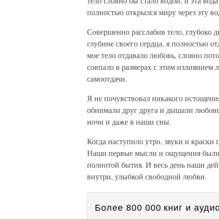
тело словно бы стало водой, и эта вода
полностью открылся миру через эту во
Совершенно расслабив тело, глубоко ды
глубине своего сердца, я полностью от
мое тело отдавало любовь, словно пот
совпало в размерах с этим излиянием 
самоотдачи.
Я не почувствовал никакого истощения
обнимали друг друга и дышали любовь
ночи и даже в наши сны.
Когда наступило утро, звуки и краски
Наши первые мысли и ощущения были п
полнотой бытия. И весь день наши де
внутри, улыбкой свободной любви.
Более 800 000 книг и аудио