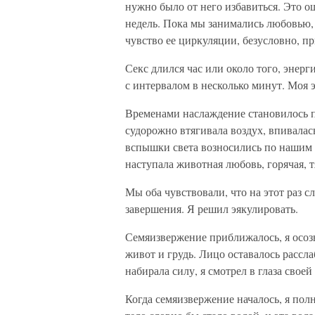
нужно было от него избавиться. Это 
недель. Пока мы занимались любовью,
чувство ее циркуляции, безусловно, п
Секс длился час или около того, энер
с интервалом в несколько минут. Моя 
Временами наслаждение становилось п
судорожно втягивала воздух, впивалас
вспышки света возносились по нашим 
наступала животная любовь, горячая, т
Мы оба чувствовали, что на этот раз 
завершения. Я решил эякулировать.
Семяизвержение приближалось, я осозн
живот и грудь. Лицо оставалось рассл
набирала силу, я смотрел в глаза свое
Когда семяизвержение началось, я пол