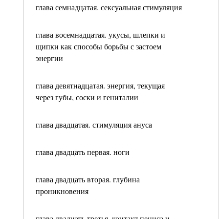
глава семнадцатая. сексуальная стимуляция
глава восемнадцатая. укусы, шлепки и
щипки как способы борьбы с застоем
энергии
глава девятнадцатая. энергия, текущая
через губы, соски и гениталии
глава двадцатая. стимуляция ануса
глава двадцать первая. ноги
глава двадцать вторая. глубина
проникновения
глава двадцать третья. контакт пениса и