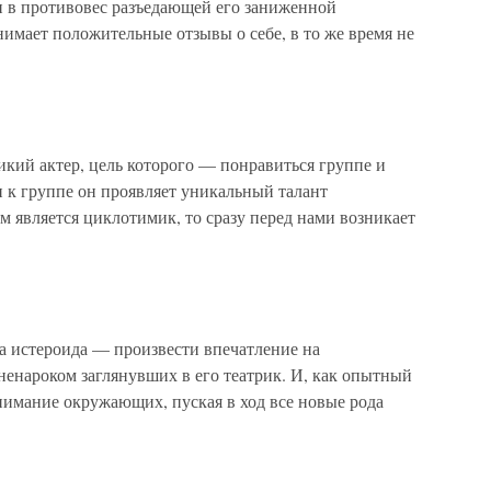
и в противовес разъедающей его заниженной
имает положительные отзывы о себе, в то же время не
й актер, цель которого — понравиться группе и
 к группе он проявляет уникальный талант
 является циклотимик, то сразу перед нами возникает
истероида — произвести впечатление на
ненароком заглянувших в его театрик. И, как опытный
внимание окружающих, пуская в ход все новые рода