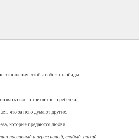
ие отношения, чтобы избежать обиды.
назвать своего трех­летнего ребенка.
ает, что за него дума­ют другие.
аза, которые предают­ся любви.
о пассивный и агрес­сивный, слабый, тихий,