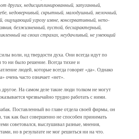
от других, недисциплинированный, запуганный,
себе, недоверчивый, скрытный, малодушный, мелочный,
й, ощущающий угрозу извне, консервативный, непо­
яния, безжизненный, пустой, бесхарактерный,
икленный на своих страхах, неудачливый, не умеющий
лы воли, нд твердости духа. Они всегда идут по
ы то ни было решение. Всегда тихие и
атление людей, которые всегда говорят «да». Однако
а» очень часто означает «нет».
а другое. На самом деле такие люди толком не могут
 оказывается чрезвычайно трудно работать с ними.
ак. Поставленный во главе отдела своей фирмы, он
н, так как был совершенно не способен принимать
семи советовался, выслушивал разные, мнения,
ами, но в результате не мог решиться ни на что.