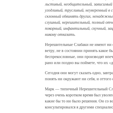
льстивый, необщительный, зависимый 
угодливый, трусливый, неуверенный в 
склонный обвинять других, нена­дежны
слушный, нерешительный, полный отча
покорный, инфантильный, скучный, зац
никому отказать.
Нерешительные Слабаки не имеют ни си
ветру, не в состоянии принять какое б
беспрекословные, они производят впеч
рано или поздно вы поймете, что их «д
Сегодня они могут сказать одно, завтр
понять ни окружают ни себя, и оттого
Марк — типичный Нерешительный Слаб
через очень коротком время был уволе
какие бы то ни было решения. Он со в
консультировался я другими специалист