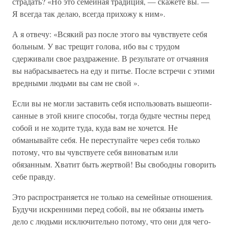
стра­дать? «Но это семейная традиция, — скажете вы. —
Я все­гда так делаю, всегда прихожу к ним».
А я отвечу: «Всякий раз после этого вы чувствуете себя
больным. У вас трещит голова, ибо вы с трудом
сдерживали свое раздражение. В результате от отчаяния
вы набрасы­ваетесь на еду и питье. После встречи с этими
вредными людьми вы сам не свой ».
Если вы не могли заставить себя использовать вышеопи­
санные в этой книге способы, тогда будьте честны перед
со­бой и не ходите туда, куда вам не хочется. Не
обманывайте себя. Не переступайте через себя только
потому, что вы чув­ствуете себя виноватым или
обязанным. Хватит быть жертвой! Вы свободны говорить
себе правду.
Это распространяется не только на семейные отноше­ния.
Будучи искренними перед собой, вы не обязаны иметь
дело с людьми исключительно потому, что они для чего-