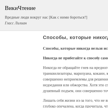
ВикиЧтение
Вредные люди вокруг нас [Как с ними бороться?]
Гласс Лилиан
Способы, которые никог
Способы, которые никогда нельзя ис
Никогда не прибегайте к способу са
Никогда не обращайте гнев на вредного
транквилизаторы, марихуана, кока­ин,
совершенно неприемлемы для решения 
недоедания или обжорства. Хотя эти с
душевный подъем, они совершенно точ
Лишать себя жизни из-за того, что не 
глубоко опечалена, когда прочитала, 