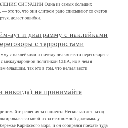
НИЯ СИТУАЦИИ Одна из самых больших
— это то, что они слитком рано списывают со счетов
иртуя, делает ошибки.
айм-аут и диаграмму с наклейками
переговоры с террористами
рамму с наклейками и почему нельзя вести переговоры с
н с международной политикой США, но в чем я
-младшим, так это в том, что нельзя вести
ти никогда) не принимайте
принимайте решения за пациента Несколько лет назад
льтировался со мной из-за неотложной дилеммы: у
бережье Карибского моря, и он собирался поехать туда