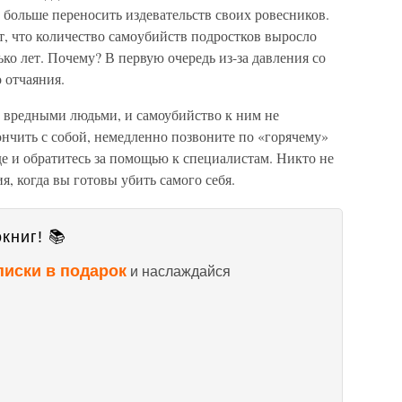
а больше переносить издевательств своих ровесников.
т, что количество само­убийств подростков выросло
ько лет. Почему? В первую очередь из-за давления со
 отчаяния.
с вредными людьми, и самоубийство к ним не
ончить с собой, немедленно позвоните по «горяче­му»
е и обратитесь за помощью к специалистам. Никто не
я, когда вы готовы убить самого себя.
книг! 📚
писки в подарок
и наслаждайся