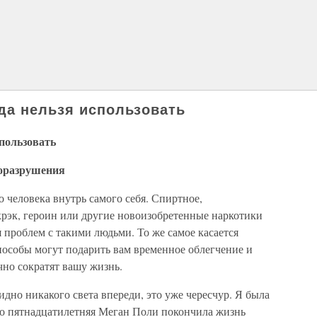
да нельзя использовать
пользовать
моразрушения
 человека внутрь са­мого себя. Спиртное,
 крэк, героин или другие новоизобретенные наркотики
проблем с такими людьми. То же самое касается
пособы могут подарить вам временное облегче­ние и
но сократят вашу жизнь.
видно никакого света впереди, это уже чересчур. Я была
что пятнадцатилетняя Меган Поли по­кончила жизнь