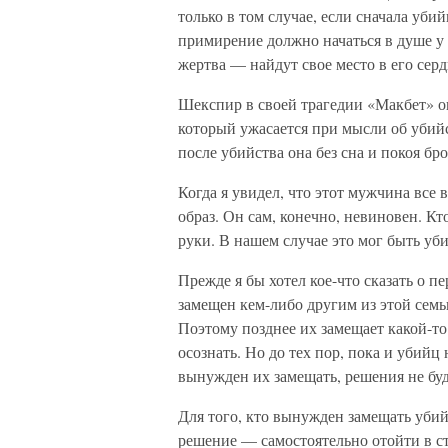
только в том случае, если сначала уби
примирение должно начаться в душе у 
жертва — найдут свое место в его серд
Шекспир в своей трагедии «Макбет» о
который ужасается при мысли об убийс
после убийства она без сна и покоя бр
Когда я увидел, что этот мужчина все 
образ. Он сам, конечно, невиновен. К
руки. В нашем случае это мог быть уб
Прежде я бы хотел кое-что сказать о 
замещен кем-либо другим из этой сем
Поэтому позднее их замещает какой-то
осознать. Но до тех пор, пока и убийц
вынужден их замещать, решения не буд
Для того, кто вынужден замещать убий
решение — самостоятельно отойти в ст