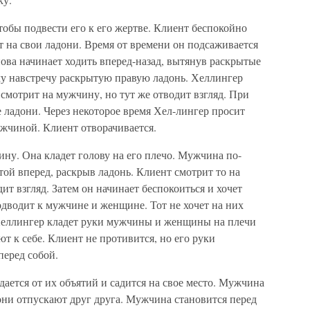
тобы подвести его к его жертве. Клиент беспокойно
ит на свои ладони. Время от времени он подсаживается
ова начинает ходить вперед-назад, вытянув раскрытые
у навстречу раскрытую правую ладонь. Хеллингер
 смотрит на мужчину, но тут же отводит взгляд. При
 ладони. Через некоторое время Хел-лингер просит
ужчиной. Клиент отворачивается.
у. Она кладет голову на его плечо. Мужчина по-
ой вперед, раскрыв ладонь. Клиент смотрит то на
т взгляд. Затем он начинает беспокоиться и хочет
подводит к мужчине и женщине. Тот не хочет на них
. Хеллингер кладет руки мужчины и женщины на плечи
т к себе. Клиент не противится, но его руки
перед собой.
дается от их объятий и садится на свое место. Мужчина
ни отпускают друг друга. Мужчина становится перед