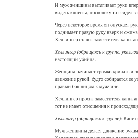
И муж женщины вытягивает руки впере
видеть клиента, поскольку тот сидел за
Через некоторое время он опускает рук
поднимает правую руку вверх и сжимает
Хеллингер ставит заместителя капитан
Хеллингер (обращаясь к группе, указы
настоящий убийца.
Женщина начинает громко кричать и оп
движение рукой, будто собирается ее 
правый бок лицом к мужчине.
Хеллингер просит заместителя капитана
тот не имеет отношения к происходяще
Хеллингер (обращаясь к группе):
Капита
Муж женщины делает движение руками,
Хеллингер ставит клиента в расстанов