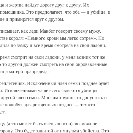
йца и жертва найдут дорогу друг к другу. Их
помощника. Это предполагает, что оба — и убийца, и
це и примирятся друг с другом.
писывает, как леди Макбет говорит своему мужу,
тве короля: «Немного крови мы легко сотрем». Но
одила по замку и все время смотрела на свои ладони.
время смотрит на свои ладони, у меня возник тот же
то-то другой должен смотреть на свои окровавленные
ийца матери прапрадеда.
переплетениях. Исключенный член семьи позднее будет
ьи. Исключенными чаще всего являются убийцы.
 другой член семьи. Многим трудно это допустить и
 не полюбят, для рожденных позднее — тех кто
ет.
цу (а это может быть очень опасно), возможное
орону. Это будет защитой от импульса убийства. Этот