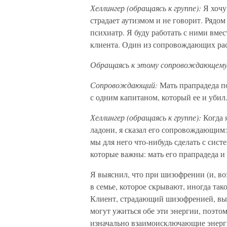
Хеллингер (обращаясь к группе):
Я хочу
страдает аутизмом и не говорит. Рядом
психиатр. Я буду работать с ними вмес
клиента. Один из сопровождающих расс
Обращаясь к этому сопровождающему
Сопровождающий:
Мать прапрадеда по
с одним капитаном, который ее и убил
Хеллингер (обращаясь к группе):
Когда 
ладони, я сказал его сопровождающим:
мы для него что-нибудь сделать с сист
которые важны: мать его прапрадеда и 
Я выяснил, что при шизофрении (и, во
в семье, которое скрывают, иногда так
Клиент, страдающий шизофренией, вын
могут ужиться обе эти энергии, поэтом
изначально взаимоисключающие энерги