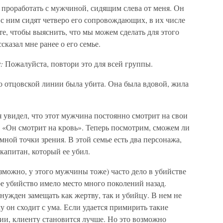
 проработать с мужчиной, сидящим слева от меня. Он
 с ним сидят четверо его сопровождающих, в их числе
те, чтобы выяснить, что мы можем сделать для этого
казал мне ранее о его семье.
:
Пожалуйста, повтори это для всей группы.
 отцовской линии была убита. Она была вдовой, жила
.
я увидел, что этот мужчина постоянно смотрит на свои
 «Он смотрит на кровь». Теперь посмотрим, сможем ли
емной точки зрения. В этой семье есть два персонажа,
капитан, который ее убил.
зможно, у этого мужчины тоже) часто дело в убийстве
ое убийство имело место много поколений назад.
ужден замещать как жертву, так и убийцу. В нем не
у он сходит с ума. Если удается примирить такие
и, клиенту становится лучше. Но это возможно