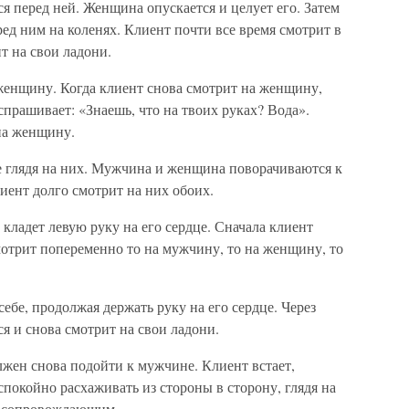
я перед ней. Женщина опускается и целует его. Затем
ред ним на коленях. Клиент почти все время смотрит в
т на свои ладони.
енщину. Когда клиент снова смотрит на женщину,
спрашивает: «Знаешь, что на твоих руках? Вода».
на женщину.
е глядя на них. Мужчина и женщина поворачиваются к
иент долго смотрит на них обоих.
 кладет левую руку на его сердце. Сначала клиент
мотрит попеременно то на мужчину, то на женщину, то
ебе, продолжая держать руку на его сердце. Через
я и снова смотрит на свои ладони.
олжен снова подойти к мужчине. Клиент встает,
спокойно расхаживать из стороны в сторону, глядя на
им сопровождающим.