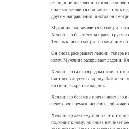
женщиной на колени и низко склоняетс
она выпрямляется и остается стоять пе
другом направлении, иногда он смотри
Мужчина выпрямляется и смотрит на ж
Хеллингер берет его за правую руку и 
Теперь клиент смотрит на мужчину и 
Он снова раскрывает ладони, теперь н
нему. Мужчина раскрывает ладони. Кл
Хеллингер садится рядом с клиентом и
смотрит в другую сторону. Затем он с
на свои раскрытые ладони.
Хеллингер бережно притягивает его к с
некоторое время клиент высвобождаетс
Хеллингер дает ему понять, что тот д
подходит к нему, но снова начинает бе
свои ладони. Затем он садится к сво