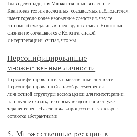
Глава девятнадцатая Множественные вселенные
Квантовая теория вселенных, создаваемых наблюдателем,
имеет гораздо более необычные следствия, чем те,
которые обсуждались в предыдущих главах.Некоторые
физики не соглашаются с Копенгагенской
Интерпретацией, считая, что мы
Персонифицированные
множественные личности
Персонифицированные множественные личности
Персонифицированный способ рассмотрения
личностной структуры весьма ценен для психотерапии,
или, лучше сказать, по своему воздействию он уже
терапевтичен. «Влечения», «процессы» и «факторы»
остаются абстрактными
5. Множественные реакции в