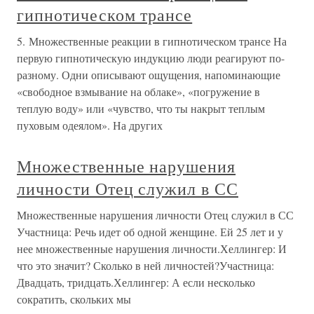
гипнотическом трансе
5. Множественные реакции в гипнотическом трансе На
первую гипнотическую индукцию люди реагируют по-
разному. Одни описывают ощущения, напоминающие
«свободное взмывание на облаке», «погружение в
теплую воду» или «чувство, что ты накрыт теплым
пуховым одеялом». На других
Множественные нарушения
личности Отец служил в СС
Множественные нарушения личности Отец служил в СС
Участница: Речь идет об одной женщине. Ей 25 лет и у
нее множественные нарушения личности.Хеллингер: И
что это значит? Сколько в ней личностей?Участница:
Двадцать, тридцать.Хеллингер: А если несколько
сократить, скольких мы