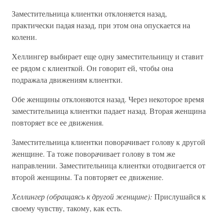
Заместительница клиентки отклоняется назад,
практически падая назад, при этом она опускается на
колени.
Хеллингер выбирает еще одну заместительницу и ставит
ее рядом с клиенткой. Он говорит ей, чтобы она
подражала движениям клиентки.
Обе женщины отклоняются назад. Через некоторое время
заместительница клиентки падает назад. Вторая женщина
повторяет все ее движения.
Заместительница клиентки поворачивает голову к другой
женщине. Та тоже поворачивает голову в том же
направлении. Заместительница клиентки отодвигается от
второй женщины. Та повторяет ее движение.
Хеллингер (обращаясь к другой женщине):
Прислушайся к
своему чувству, такому, как есть.