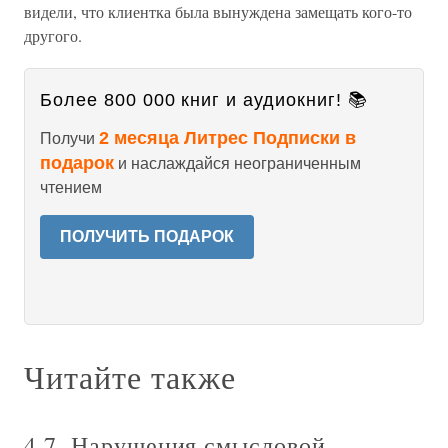
видели, что клиентка была вынуждена замещать кого-то
другого.
Более 800 000 книг и аудиокниг! 📚
2 месяца Литрес Подписки в
Получи
подарок
и наслаждайся неограниченным
чтением
ПОЛУЧИТЬ ПОДАРОК
Читайте также
4.7. Нарушения смысловой