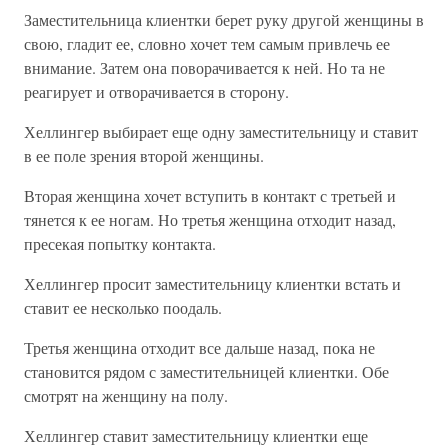
Заместительница клиентки берет руку другой женщины в
свою, гладит ее, словно хочет тем самым привлечь ее
внимание. Затем она поворачивается к ней. Но та не
реагирует и отворачивается в сторону.
Хеллингер выбирает еще одну заместительницу и ставит
в ее поле зрения второй женщины.
Вторая женщина хочет вступить в контакт с третьей и
тянется к ее ногам. Но третья женщина отходит назад,
пресекая попытку контакта.
Хеллингер просит заместительницу клиентки встать и
ставит ее несколько поодаль.
Третья женщина отходит все дальше назад, пока не
становится рядом с заместительницей клиентки. Обе
смотрят на женщину на полу.
Хеллингер ставит заместительницу клиентки еще