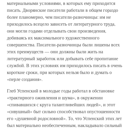
материальными условиями, в которых ему приходится
писать. Дворянские писатели работали в общем гораздо
более планомерно, чем писатели-разночинцы: им не
приходилось всецело зависеть от литературного труда,
они могли годами отделывать свои произведения,
добиваясь их максимального художественного
совершенства. Писатели-разночинцы были лишены всех
этих преимуществ — они должны были жить на
литературный заработок или добывать себе пропитание
службой. В этих условиях им приходилось писать в очень
короткие сроки, при которых нельзя было и думать о
«перле создания».
Глеб Успенский в молодые годы работал в обстановке
«трактирного оживления и шума», в окружении
«спивавшихся с круга талантливейших людей», и этот
«сивушный» быт сильно способствовал опустошенности
его «душевной родословной». То, что Успенский этих лет
был материально необеспеченным, накладывало сильный