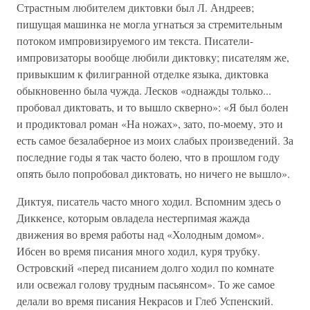
Страстным любителем диктовки был Л. Андреев;
пишущая машинка не могла угнаться за стремительным
потоком импровизируемого им текста. Писатели-
импровизаторы вообще любили диктовку; писателям же,
привыкшим к филигранной отделке языка, диктовка
обыкновенно была чужда. Лесков «однажды только...
пробовал диктовать, и то вышло скверно»: «Я был болен
и продиктовал роман «На ножах», зато, по-моему, это и
есть самое безалаберное из моих слабых произведений. За
последние годы я так часто болею, что в прошлом году
опять было попробовал диктовать, но ничего не вышло».
Диктуя, писатель часто много ходил. Вспомним здесь о
Диккенсе, которым овладела нестерпимая жажда
движения во время работы над «Холодным домом».
Ибсен во время писания много ходил, куря трубку.
Островский «перед писанием долго ходил по комнате
или освежал голову трудным пасьянсом». То же самое
делали во время писания Некрасов и Глеб Успенский.