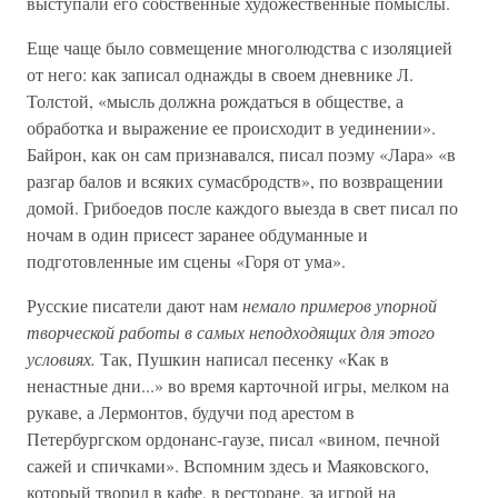
выступали его собственные художественные помыслы.
Еще чаще было совмещение многолюдства с изоляцией
от него: как записал однажды в своем дневнике Л.
Толстой, «мысль должна рождаться в обществе, а
обработка и выражение ее происходит в уединении».
Байрон, как он сам признавался, писал поэму «Лара» «в
разгар балов и всяких сумасбродств», по возвращении
домой. Грибоедов после каждого выезда в свет писал по
ночам в один присест заранее обдуманные и
подготовленные им сцены «Горя от ума».
Русские писатели дают нам
немало примеров упорной
творческой работы в самых неподходящих для этого
условиях.
Так, Пушкин написал песенку «Как в
ненастные дни...» во время карточной игры, мелком на
рукаве, а Лермонтов, будучи под арестом в
Петербургском ордонанс-гаузе, писал «вином, печной
сажей и спичками». Вспомним здесь и Маяковского,
который творил в кафе, в ресторане, за игрой на