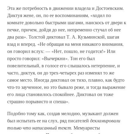
Эта же потребность в движении владела и Достоевским.
Диктуя жене, он, по ее воспоминаниям, «ходил по
комнате довольно быстрыми шагами, наискось от двери к
печке, причем, дойдя до нее, непременно стучал об нее
два раза». Толстой диктовал Т. А. Кузьминской, шагая
взад и вперед. «Не обращая на меня никакого внимания,
он говорил вслух: — «Нет, пошло, не годится!» Или
просто говорил: «Вычеркни». Тон его был
повелительный, в голосе его слышалось нетерпение, и
часто, диктуя, он до трех-четырех раз изменял то же
самое место. Иногда диктовал он тихо, плавно, как будто
что-то заученное, но это бывало реже, и тогда выражение
его лица становилось спокойнее. Диктовал он тоже
страшно порывисто и спеша».
Подобно тому как, создав мелодию, музыкант должен
был испытать ее на слух, ряд писателей
декламировали
только что написанный текст.
Мемуаристы