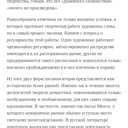
творчества, говоря, что без «душевного спокойствия»
«ничего не произведешь».
Разнообразием отмечены не только внешние условия, в
которых протекает творческая работа художника слова,
но и самый
процесс писания.
Начнем с вопроса о
регулярности
этой работы. Одни художники работают
чрезвычайно регулярно, заблаговременно распределяя
имеющееся в их распоряжении время; другие не
придерживаются такого расписания и повинуются только
внезапно пробуждающемуся в них влечению и порыву.
Из этих двух форм писания вторая представляется нам
исторически более ранней. Именно так в течение многих
десятилетий творили романтики, повиновавшиеся только
необузданному и необъяснимому для них самих порыву
вдохновения. В частности, именно так писал Мюссе, у
которого невероятное рвение обычно уступало место
светскому ничегонеделанию. В русской литературе
некоторую аналогию ему представляла деятельность