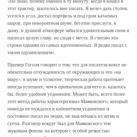
«Не знаю, почему именно в ту минуту, когда я вошел в
этот трактир, захотелось мне писать. Я велел дать столик,
уселся в угол, достал портфель и под гром катаемых
шаров, при невероятном шуме, беготне прислуги, в
дыму, в душной атмосфере забылся удивительным сном и
написал целую главу, не сходя с места. Я считаю эти
строки одними из самых вдохновенных. Я редко писал с
таким одушевлением».
Пример Гоголя говорит о том, что для писателя вовсе не
обязательна отчужденность от окружающих и что «на
миру», в шуме и толкотне, творческая работа протекает
иногда успешнее, чем в привычном для него и, казалось
бы, более удобном уединении. Может быть, всего более
этот метод работы характеризовал Маяковского, который
никогда не нуждался в кабинетном уединении и
постоянно писал на людях, не выключаясь из шума и
суеты. Разговор вокруг был для Маяковского тем
звуковым фоном, на котором с особой резкостью