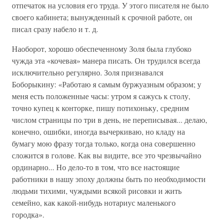
отпечаток на условия его труда. У этого писателя не было
своего кабинета; вынужденный к срочной работе, он
писал сразу набело и т. д.
Наоборот, хорошо обеспеченному Золя была глубоко
чужда эта «кочевая» манера писать. Он трудился всегда
исключительно регулярно. Золя признавался
Боборыкину: «Работаю я самым буржуазным образом; у
меня есть положенные часы: утром я сажусь к столу,
точно купец к конторке, пишу потихоньку, средним
числом страницы по три в день, не переписывая... делаю,
конечно, ошибки, иногда вычеркиваю, но кладу на
бумагу мою фразу тогда только, когда она совершенно
сложится в голове. Как вы видите, все это чрезвычайно
ординарно... Но дело-то в том, что все настоящие
работники в нашу эпоху должны быть по необходимости
людьми тихими, чуждыми всякой рисовки и жить
семейно, как какой-нибудь нотариус маленького
городка».