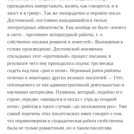
приходилось наверстывать, валять, как говорится, и в
хвост и в гриву». Так же лихорадочно и неровно писал
Достоевский, постоянно находившийся в тисках
литературных обязательств. Ему вообще не было «ничего
в свете... противнее литературной работы, т. е.
собственно писанья романов и повестей». Вынашивая в
голове произведение, Достоевский неизменно
откладывал этот «противный» процесс писания, в
результате чего ему приходилось подчас три месяца
сидеть над ним «дни и ночи».
Неровный ритм работы
отличал и некоторых других великих писателей — Гёте,
отвлекаемого от нее административной деятельностью и
научными интересами, Пушкина, который, подобно его
герою, нередко «запирался и писал с утра до поздней
ночи», работая в таких случаях «до низложения риз». Уже
самый перечень этих писательских имен говорит о том,
что неравномерная и спорадическая работа свойственна
была не только романтикам, но и таким писателям,