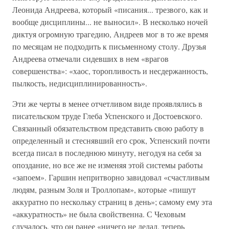
Леонида Андреева, который «писания... трезвого, как и
вообще дисциплины... не выносил». В несколько ночей
диктуя огромную трагедию, Андреев мог в то же время
по месяцам не подходить к письменному столу. Друзья
Андреева отмечали сидевших в нем «врагов
совершенства»: «хаос, торопливость и несдержанность,
пылкость, недисциплинированность».
Эти же черты в менее отчетливом виде проявлялись в
писательском труде Глеба Успенского и Достоевского.
Связанный обязательством представить свою работу в
определенный и стеснявший его срок, Успенский почти
всегда писал в последнюю минуту, негодуя на себя за
опоздание, но все же не изменяя этой системы работы
«запоем». Гаршин непритворно завидовал «счастливым
людям, разным Золя и Троллопам», которые «пишут
аккуратно по нескольку страниц в день»; самому ему эта
«аккуратность» не была свойственна. С Чеховым
случалось, что он ранее «ничего не делал, теперь