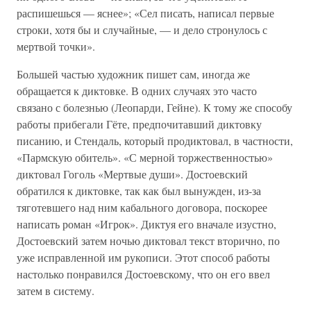
распишешься — яснее»; «Сел писать, написал первые
строки, хотя бы и случайные, — и дело стронулось с
мертвой точки».
Большей частью художник пишет сам, иногда же
обращается к диктовке. В одних случаях это часто
связано с болезнью (Леопарди, Гейне). К тому же способу
работы прибегали Гёте, предпочитавший диктовку
писанию, и Стендаль, который продиктовал, в частности,
«Пармскую обитель». «С мерной торжественностью»
диктовал Гоголь «Мертвые души». Достоевский
обратился к диктовке, так как был вынужден, из-за
тяготевшего над ним кабального договора, поскорее
написать роман «Игрок». Диктуя его вначале изустно,
Достоевский затем ночью диктовал текст вторично, по
уже исправленной им рукописи. Этот способ работы
настолько понравился Достоевскому, что он его ввел
затем в систему.