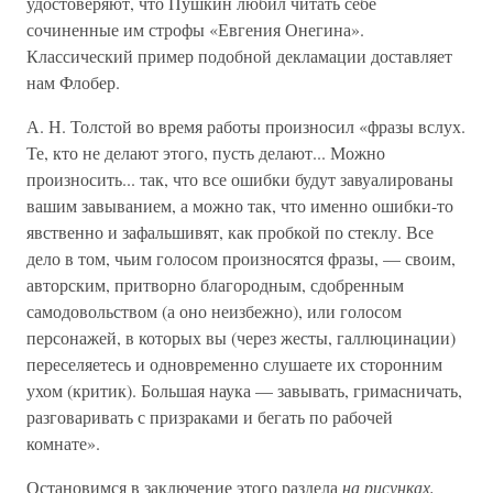
удостоверяют, что Пушкин любил читать себе
сочиненные им строфы «Евгения Онегина».
Классический пример подобной декламации доставляет
нам Флобер.
А. Н. Толстой во время работы произносил «фразы вслух.
Те, кто не делают этого, пусть делают... Можно
произносить... так, что все ошибки будут завуалированы
вашим завыванием, а можно так, что именно ошибки-то
явственно и зафальшивят, как пробкой по стеклу. Все
дело в том, чьим голосом произносятся фразы, — своим,
авторским, притворно благородным, сдобренным
самодовольством (а оно неизбежно), или голосом
персонажей, в которых вы (через жесты, галлюцинации)
переселяетесь и одновременно слушаете их сторонним
ухом (критик). Большая наука — завывать, гримасничать,
разговаривать с призраками и бегать по рабочей
комнате».
Остановимся в заключение этого раздела
на рисунках,