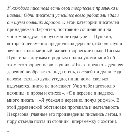
У каждого писателя есть свои творческие привычки и
навыки. Одни
писатели
успешнее всего работали вдали
от шума больших городов.
К этой категории писателей
принадлежал Лафонтен, постоянно сочинявший на
чистом воздухе, а в русской литературе — Пушкин,
который неизменно предпочитал деревню, ибо «в глуши
звучнее голос мирный, живее творческие сны». Письма
Пушкина к друзьям и родным полны упоминаний об
этом его творчестве «в глуши». «Что за прелесть здешняя
деревня! вообрази: степь да степь, соседей ни души, езди
верхом, сколько душе угодно, пиши дома, сколько
вздумается, никто не помешает. Уж я тебе наготовлю
всячины, и прозы и стихов». «Я в деревне и надеюсь
много писать». «Я убежал в деревню, почуя рифмы». В
этой деревенской обстановке протекала и деятельность
Некрасова (главные его произведения писались летом, в
пору отъезда поэта из столицы, вперемежку с охотой).