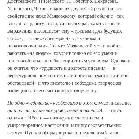
Достоевского, Писемского, Л. Толстого, Некрасова,
Успенского, Чехова и многих других. Стремление это
свойственно даже Маяковскому, который обычно «так
влезал в... работу, что даже боялся рассказать слова и
выражения, казавшиеся» ему «нужными для будущих
стихов, — становился мрачным, скучным и
неразговорчивым». То, что Маяковский мог и любил
работать «на людях», говорит только об его умении
приспособляться к неблагоприятным условиям. Однако и
он считал, что «трудность и долгость писания — в
чересчур большом соответствии описываемого с личной
обстановкой» и что писателю необходима творческая
изоляция от всего мешающего творчеству.
Не одно «уединение» необходимо
в этом случае писателю,
но и полная душевная уравновешенность.
«Я, — писал
однажды Ибсен, — нахожусь в счастливом и
умиротворенном настроении и пишу соответственно
этому». Пушкин формулировал определенный закон