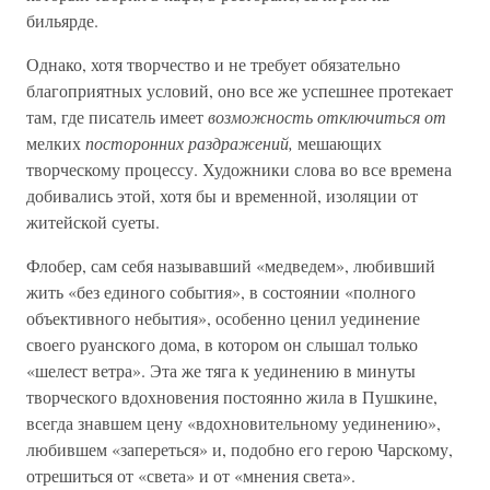
бильярде.
Однако, хотя творчество и не требует обязательно
благоприятных условий, оно все же успешнее протекает
там, где писатель имеет
возможность отключиться от
мелких
посторонних раздражений,
мешающих
творческому процессу. Художники слова во все времена
добивались этой, хотя бы и временной, изоляции от
житейской суеты.
Флобер, сам себя называвший «медведем», любивший
жить «без единого события», в состоянии «полного
объективного небытия», особенно ценил уединение
своего руанского дома, в котором он слышал только
«шелест ветра». Эта же тяга к уединению в минуты
творческого вдохновения постоянно жила в Пушкине,
всегда знавшем цену «вдохновительному уединению»,
любившем «запереться» и, подобно его герою Чарскому,
отрешиться от «света» и от «мнения света».