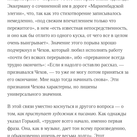
Эккерману о сочиненной им в дороге «Мариенбадской
элегии», что, так как это стихотворение записывалось
немедленно, «под свежим впечатлением только что
пережитого», в нем «есть известная непосредственность,
и оно как бы отлито из одного куска, от чего все в целом
очень выигрывает». Значение этого порыва хорошо
подчеркнул и Чехов, который любил исполнять работу
«почти без всяких перерывов», ибо «прерванное всегда
трудно окончить»: «Если я надолго оставлю рассказ, —
признавался Чехов, — то уже не могу потом приняться за
его окончание. Мне надо тогда начинать снова». Эти
признания Чехова характерны, но лишены
универсального значения.
В этой связи уместно коснуться и другого вопроса — о
том,
как приступает художник к писанию.
Как однажды
указал Горький, «труднее всего начало, именно первая
фраза. Она, как в музыке, дает тон всему произведению,
и обыкновенно ищешь ее весьма долго». Этот