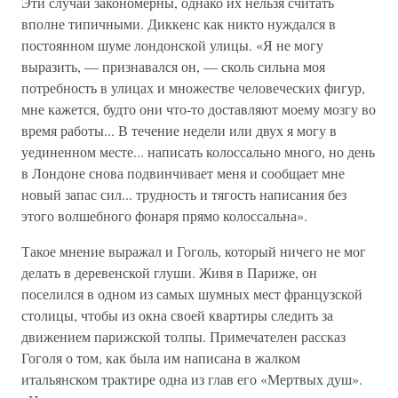
Эти случаи закономерны, однако их нельзя считать
вполне типичными. Диккенс как никто нуждался в
постоянном шуме лондонской улицы. «Я не могу
выразить, — признавался он, — сколь сильна моя
потребность в улицах и множестве человеческих фигур,
мне кажется, будто они что-то доставляют моему мозгу во
время работы... В течение недели или двух я могу в
уединенном месте... написать колоссально много, но день
в Лондоне снова подвинчивает меня и сообщает мне
новый запас сил... трудность и тягость написания без
этого волшебного фонаря прямо колоссальна».
Такое мнение выражал и Гоголь, который ничего не мог
делать в деревенской глуши. Живя в Париже, он
поселился в одном из самых шумных мест французской
столицы, чтобы из окна своей квартиры следить за
движением парижской толпы. Примечателен рассказ
Гоголя о том, как была им написана в жалком
итальянском трактире одна из глав его «Мертвых душ».