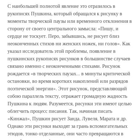
С наибольшей полнотой явление это отразилось в
рукописях Пушкина, который обращался к рисунку в
моменты творческой паузы или временного отклонения в
сторону от своего центрального замысла: «Пишу, и
сердце не тоскует. Перо, забывшись, не рисует близ
неоконченных стихов ни женских ножек, ни голов». Как
указал исследователь этой проблемы, появление в
пушкинских рукописях рисунков в большинстве случаев
связано именно с неоконченными стихами. Рисунок
рождается «в творческих паузах... в минуты критической
остановки, во время коротких накоплений или разрядов
поэтической энергии». Этот рисунок, представляющий
собою параллель тексту, отражает громадную жадность
Пушкина к людям. Разумеется, рисунки эти имеют целью
облегчить процесс писания. Так, начиная писать
«Кинжал», Пушкин рисует Занда, Лувеля, Марата и др.
Однако эти рисунки выходят за грань вспомогательных
этюдов, тонко отделанные, они часто превращаются в