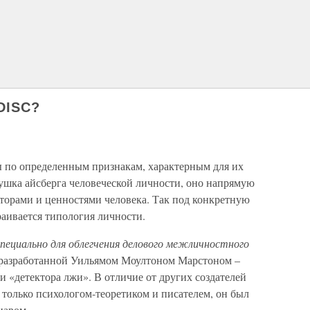
DISC?
 по определенным признакам, характерным для их
хушка айсберга человеческой личности, оно напрямую
аторами и ценностями человека. Так под конкретную
аивается типология личности.
специально для облегчения делового межличностного
 разработанной Уильямом Моултоном Марстоном –
 «детектора лжи». В отличие от других создателей
только психологом-теоретиком и писателем, он был
иаром.