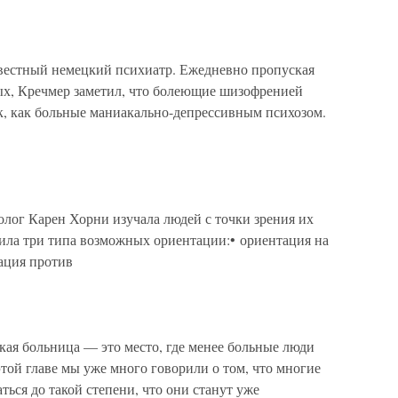
вестный немецкий психиатр. Ежедневно пропуская
ных, Кречмер заметил, что болеющие шизофренией
ак, как больные маниакально-депрессивным психозом.
ог Карен Хорни изучала людей с точки зрения их
лила три типа возможных ориентации:• ориентация на
ация против
ая больница — это место, где менее больные люди
этой главе мы уже много говорили о том, что многие
ться до такой степени, что они станут уже