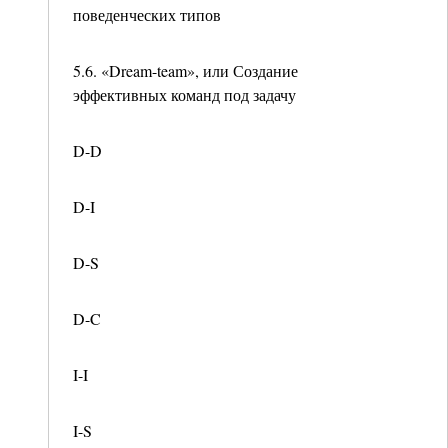
поведенческих типов
5.6. «Dream-team», или Создание
эффективных команд под задачу
D-D
D-I
D-S
D-C
I-I
I-S