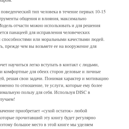
 поведенческий тип человека в течение первых 10-15
струменты общения и влияния, максимально
Модель отчасти можно использовать и для решения
яется панацеей для исправления человеческих
ми способностями или моральными качествами людей.
, прежде чем вы возьмете ее на вооружение для
очет научиться легко вступать в контакт с людьми,
и комфортные для обеих сторон деловые и личные
ей, решая свои задачи. Понимая характер и мотивацию
именно то отношение, те услуги, которые ему более
симальную пользу для себя. Используя DISC в
лучаем!
значение приобретает «сухой остаток» любой
 которые прочитавший эту книгу будет регулярно
оэтому большое место в этой книге мы уделяем