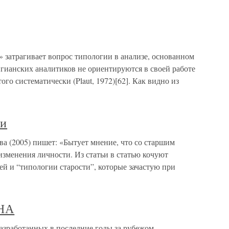
затрагивает вопрос типологии в анализе, основанном
гианских аналитиков не ориентируются в своей работе
ого систематически (Plaut, 1972)[62]. Как видно из
ти
ва (2005) пишет: «Бытует мнение, что со старшим
изменения личности. Из статьи в статью кочуют
 и “типологии старости”, которые зачастую при
НА
аботанных в последние годы за рубежом