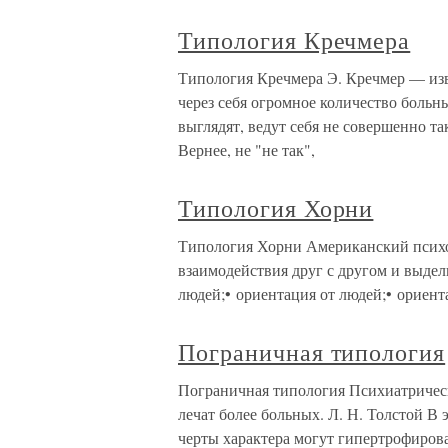
Типология Кречмера
Типология Кречмера Э. Кречмер — из
через себя огромное количество боль
выглядят, ведут себя не совершенно т
Вернее, не "не так",
Типология Хорни
Типология Хорни Американский психол
взаимодействия друг с другом и выде
людей;• ориентация от людей;• ориент
Пограничная типология
Пограничная типология Психиатрическ
лечат более больных. Л. Н. Толстой В 
черты характера могут гипертрофирова