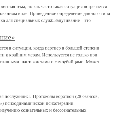
ятная тема, но как часто такая ситуация встречается
рованном виде. Приведенное определение данного типа
ика для специальных служб.Запугивание – это
ание»
тся в ситуации, когда партнер в большей степени
ти к крайним мерам. Используется не только при
тративными шантажистами и самоубийцами. Может
я послужили:1. Протоколы короткой (28 сеансов,
я») психодинамической психотерапии,
 изучению сознательных и бессознательных