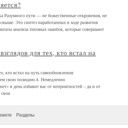
ляется?
ка Разумного пути — не божественные откровения, не
свыше. Это синтез наработанных в ходе развития
ультаты анализа типовых ошибок, которые совершают
зглядов для тех, кто встал на
х, кто встал на путь самообновления:
гаем свою позицию.4. Немедленно
ет» в день избавит вас от неприятностей – да и от
 свои
оекте
Разделы